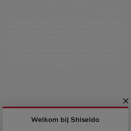
Loaded
:
100.00%
Pause
Unmute
Picture-
Fullscreen
LonGenevity Complex ondersteund door exclusieve Japanse
in-
botanische ingrediënten: Zoethout en waterkersextract: Verbetert
Picture
intensief rimpels en verslapping rond de ogen en mond Okra-
extract: Verhoogt de productie van verstevigende proteïnen voor
een strakkere look en veerkracht - Jujube-extract: Ondersteunt de
groei van sterke, mooie wimpers, voor een levendige, stralende
oogcontour Bevordert de veerkracht van de tere oog- en
mondcontouren: -Shikuwasa-extract: Verbetert de barrièrefunctie
en de weerstand van de huid tegen de negatieve effecten van
blauw licht
Welkom bij Shiseido