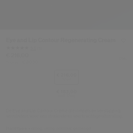
Shiseido.
 de nieuwste producten, exclusieve aanbiedingen, tips van experts & nog veel m
Stel je wachtwoord opnieuw 
Er is een e-mail naar je gestuurd 
Eye and Lip Contour Regenerating Cream
BEV
Vergeet niet je spam en on
5.0
(1)
Lees
1
/be/nl/shiseido-eye-and-lip-contour-regenerating-crea
Item nr.
€ 216,00
768614212584
DETAILS
beoordeling.
17ML
€ 210,00
Origineel:
Dezelfde
paginalink.
€ 216,00
17 ml
€ 183,00
refill (17ml)
De Eye and Lip Contour Crème die rimpels en verslapping
vermindert, voor een stralende en veerkrachtige uitstraling.
Huidtype
droog,
vettig,
normaal,
gemengd