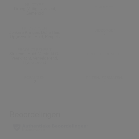
HUIDTYPE:
HUIDTYPE:
Droog, Vettig, Normaal,
-
Gemengd
HUIDZORGEN:
HUIDZORGEN:
Donkere Kringen, Doffe Huid,
-
Opgezwollen Huid, Rimpels
PRODUCT.BENEFIT:
Stralende Huid, Versterkt De
PRODUCT.BENEFIT:
Veerkracht, Verhelderend,
-
Hydraterend
FORMATEN:
TINTEN/ FORMATEN:
2
-