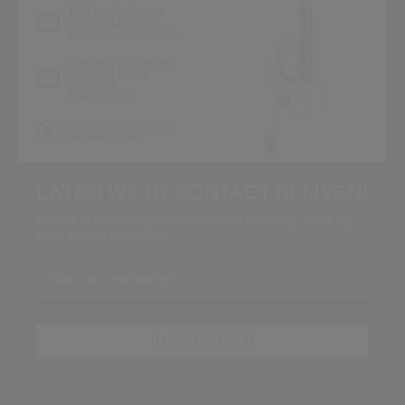
Blijf op de hoogte
van het laatste
nieuws van Shiseido
Ontvang als eerste
toegang tot de
nieuwste
lanceringen
Ontvang exclusieve
aanbiedingen
LATEN WE IN CONTACT BLIJVEN!
Schrijf je in voor de nieuwsbrief en ontvang -15%* op
jouw eerste bestelling
Wat is je e-mailadres?
*
INSCHRIJVEN