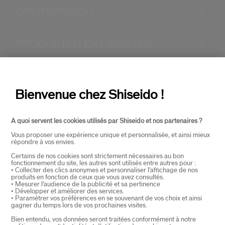
OVER SHISEIDO
+
PRODUCTEN EN DIENSTEN
+
CONTACT
+
Bienvenue chez Shiseido !
A quoi servent les cookies utilisés par Shiseido et nos partenaires ?
Vous proposer une expérience unique et personnalisée, et ainsi mieux
répondre à vos envies.
Certains de nos cookies sont strictement nécessaires au bon
fonctionnement du site, les autres sont utilisés entre autres pour :
SELECTEER LAND
• Collecter des clics anonymes et personnaliser l’affichage de nos
produits en fonction de ceux que vous avez consultés.
• Mesurer l’audience de la publicité et sa pertinence
• Développer et améliorer des services.
• Paramétrer vos préférences en se souvenant de vos choix et ainsi
EU Verantwoordelijke voor producten
gagner du temps lors de vos prochaines visites.
SHISEIDO EUROPE
Bien entendu, vos données seront traitées conformément à notre
57 RUE DE VILLIERS