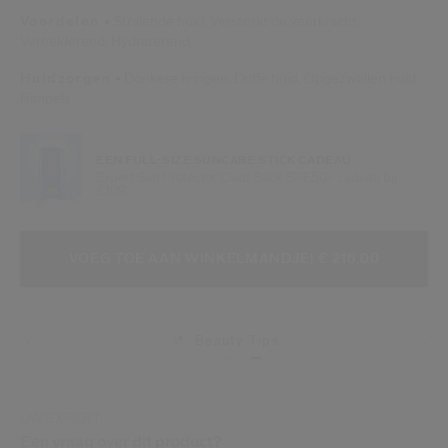
Voordelen
Stralende huid,
Versterkt de veerkracht,
Verhelderend,
Hydraterend
Huidzorgen
Donkere kringen,
Doffe huid,
Opgezwollen huid,
Rimpels
EEN FULL-SIZE SUNCARE STICK CADEAU
Expert Sun Protector Clear Stick SPF50+ cadeau bij
€109
VOEG TOE AAN WINKELMANDOPTI
PRODUCTACTIES
VOEG TOE AAN WINKELMANDJE
| € 216,00
Beauty Tips
Levering
UW EXPERT
Een vraag over dit product?