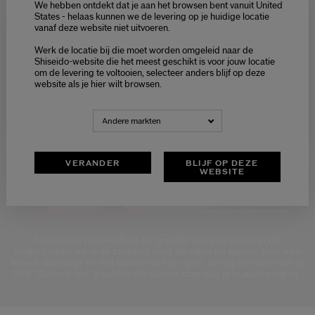
We hebben ontdekt dat je aan het browsen bent vanuit United
States - helaas kunnen we de levering op je huidige locatie
vanaf deze website niet uitvoeren.
Welcome / Bienvenue
Werk de locatie bij die moet worden omgeleid naar de
Selecteer je taal
Shiseido-website die het meest geschikt is voor jouw locatie
om de levering te voltooien, selecteer anders blijf op deze
Choisissez votre langue
website als je hier wilt browsen.
NEDERLANDS
FRANÇAIS
Andere markten
VERANDER
BLIJF OP DEZE
WEBSITE
Loaded
:
100.00%
Pause
Unmute
Picture-
Fullscreen
Neem een hoeveelheid ter grootte van een parel op de
in-
vingertoppen en strijk zachtjes rond de ogen en lippen. Voor een
Picture
betere massage en het trainen van je ogen. Breng het aan vóór je
SPF. Gebruik het 's nachts als laatste stap van je huidverzorging.