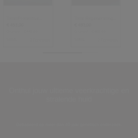
Total Protective
Total Regenerating
Cream
Cream
€ 453,00
€ 483,00
Origineel:
€ 440,00
Origineel:
€ 469,00
50ML
50ML
2 Formaten
2 Formaten
Onthul jouw ultieme veerkrachtige en
stralende huid
Loaded
:
100.00%
Pause
Unmute
Picture-
Fullscreen
Gebaseerd op meer dan 40 jaar genetisch onderzoek.
in-
Picture