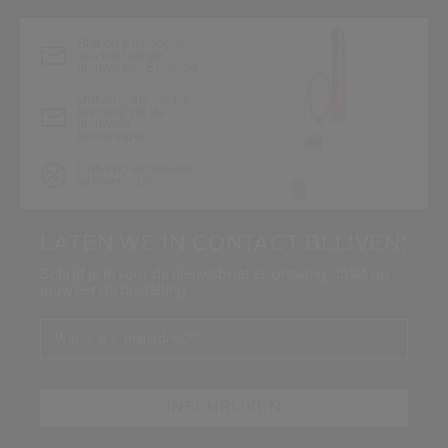
Blijf op de hoogte
van het laatste
nieuws van Shiseido
Ontvang als eerste
toegang tot de
nieuwste
lanceringen
Ontvang exclusieve
aanbiedingen
LATEN WE IN CONTACT BLIJVEN!
Schrijf je in voor de nieuwsbrief en ontvang -15%* op
jouw eerste bestelling
Wat is je e-mailadres?
*
INSCHRIJVEN