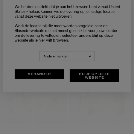
We hebben ontdekt dat je aan het browsen bent vanuit United
States - helaas kunnen we de levering op je huidige locatie
vanaf deze website niet uitvoeren.
Welcome / Bienvenue
Werk de locatie bij die moet worden omgeleid naar de
Selecteer je taal
Shiseido-website die het meest geschikt is voor jouw locatie
Loaded
:
om de levering te voltooien, selecteer anders blijf op deze
100.00%
Choisissez votre langue
Current
0:13
/
Duration
0:30
Pause
Unmute
Picture-
Fullsc
website als je hier wilt browsen.
in-
Picture
Time
NEDERLANDS
FRANÇAIS
Andere markten
VERANDER
BLIJF OP DEZE
WEBSITE