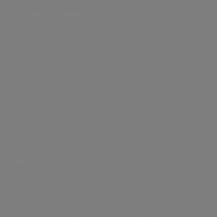
Zen Essence – Eau de Parfum
voor Dames Laat je meevoeren naar een wereld van sereniteit
met Zen Essence, de geur die aanzet tot ontspannen en
innerlijke harmonie. Zen Essence is geïnspireerd op zen-
tuinen en is een ritueel voor je zintuigen dat je de hele dag
begeleidt dankzij het langdurige, omhullende sillage. Een
uitnodiging tot sereniteit en hernieuwd contact met je
zintuigen. 83% van de respondenten ervaart dat deze geur
een gevoel van harmonie en balans biedt.
* Consumententest onder 107 vrijwilligers.
Zen Essence is gecomponeerd door Floran Gallo en opent
met sprankelende bergamot en lumineuze jasmijn, die
overgaan in een rustgevende cocon van cederhout en
verslavende vanille.
Geurnoten:
Bergamot – Jasmijn – Iris – Muskusachtig mineraal akkoord
– Cederhout – Vanille.
Een flacon met zachte rondingen en een natuurlijke
asymmetrie, geaccentueerd door een massief houten dop.