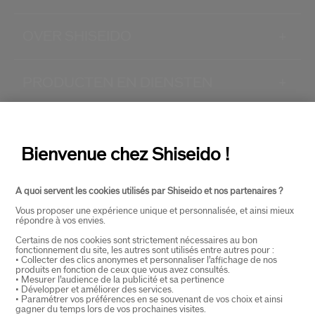
OVER SHISEIDO
+
PRODUCTEN EN DIENSTEN
+
CONTACT
+
Bienvenue chez Shiseido !
A quoi servent les cookies utilisés par Shiseido et nos partenaires ?
Vous proposer une expérience unique et personnalisée, et ainsi mieux
répondre à vos envies.
Certains de nos cookies sont strictement nécessaires au bon
fonctionnement du site, les autres sont utilisés entre autres pour :
SELECTEER LAND
• Collecter des clics anonymes et personnaliser l’affichage de nos
produits en fonction de ceux que vous avez consultés.
• Mesurer l’audience de la publicité et sa pertinence
• Développer et améliorer des services.
• Paramétrer vos préférences en se souvenant de vos choix et ainsi
EU Verantwoordelijke voor producten
gagner du temps lors de vos prochaines visites.