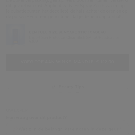
De buitenverpakking, geïnspireerd door zen-tuinen, versterkt
dit gevoel van rust. Applicatieadvies: Spray Zen Essence op
je pulsatiepunten: het decolleté, de hals, achter de oren en op
de polsen – voor een geurritueel dat je de hele dag omhult.
EEN FULL-SIZE SUNCARE STICK CADEAU
Expert Sun Protector Clear Stick SPF50+ cadeau bij
€109
VOEG TOE AAN WINKELMANDOPTI
PRODUCTACTIES
VOEG TOE AAN WINKELMANDJE
| € 142,00
Beauty Tips
UW EXPERT
Een vraag over dit product?
Wat zijn de belangrijkste noten in deze geur?