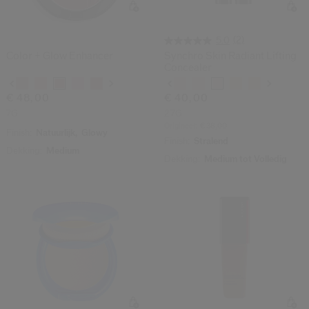
Shiseido.
 de nieuwste producten, exclusieve aanbiedingen, tips van experts & nog veel m
(2)
5.0
Stel je wachtwoord opnieuw 
Color + Glow Enhancer
Synchro Skin Radiant Lifting
Concealer
Variaties
Variaties
Er is een e-mail naar je gestuurd 
BEV
€ 48,00
€ 40,00
Vergeet niet je spam en on
7G
2.7G
Origineel:
€ 38,00
Finish:
Natuurlijk,
Glowy
Finish:
Stralend
Dekking:
Medium
Dekking:
Medium tot Volledig