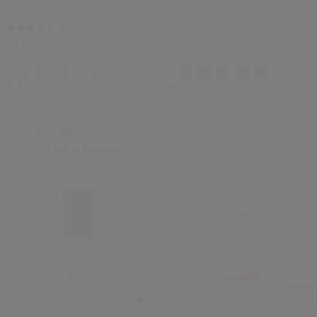
(46)
4.5
Uv Protective Compact
Synchro Skin Self-Refreshing
Foundation Spf30
Foundation
Variaties
Variaties
€ 42,00
€ 57,00
12G
30ML
Origineel:
€ 39,00
Origineel:
€ 51,00
Finish:
Mat,
Silk
Dekking:
Light to Medium