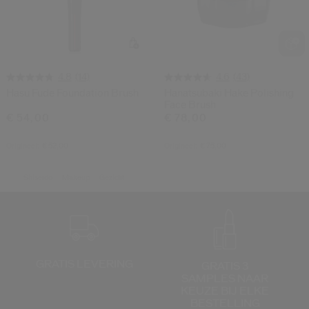
(14)
(43)
4.8
4.6
Hasu Fude Foundation Brush
Hanatsubaki Hake Polishing
Face Brush
€ 54,00
€ 78,00
Origineel:
€ 52,00
Origineel:
€ 75,00
Shiseido
Makeup
Gezicht
GRATIS LEVERING
GRATIS 3
SAMPLES NAAR
KEUZE
BIJ ELKE
BESTELLING