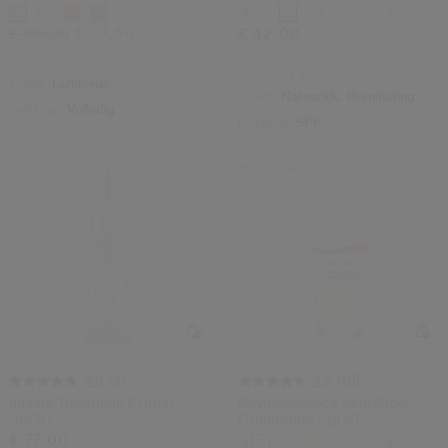
Variaties
Variaties
€ 73,50
€ 105,00
€ 42,00
30 ML
12G
Origineel:
€ 41,00
Finish:
Lumineus
Finish:
Natuurlijk,
Illuminating
Dekking:
Volledig
Dekking:
SPF
Bestseller
(4)
(111)
4.8
4.5
Infinite Treatment Primer
Revitalessence Skin Glow
Spf30
Foundation Spf30
€ 77,00
Variaties