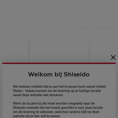
40 ML
€ 64,00
Origineel:
€ 75,00
30ML
Origineel:
€ 61,00
Finish:
Glowy
Dekking:
Medium,
Opbouwbaar
Welkom bij Shiseido
We hebben ontdekt dat je aan het browsen bent vanuit United
States - helaas kunnen we de levering op je huidige locatie
vanaf deze website niet uitvoeren.
(9)
(12)
5.0
4.8
Welcome / Bienvenue
Hanen Fude Eye Shading
Katana Fude Eye Lining Brush
Werk de locatie bij die moet worden omgeleid naar de
Brush
Selecteer je taal
Shiseido-website die het meest geschikt is voor jouw locatie
€ 37,00
€ 34,00
om de levering te voltooien, selecteer anders blijf op deze
Choisissez votre langue
website als je hier wilt browsen.