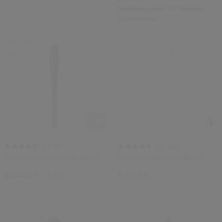
Semitransparant tot Medium,
Opbouwbaar
Laatste Kans
-30%
(11)
(47)
4.5
4.6
Tsutsu Fude Concealer Brush
Cleansing Massage Brush
€ 23,80
€ 39,00
€ 34,00
Origineel:
€ 38,00
Laatste Kans