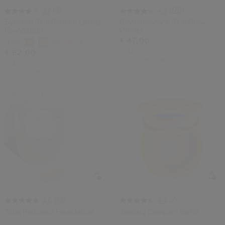
(3)
(178)
3.7
4.3
Synchro Skin Radiant Lifting
Revitalessence Skin Glow
Foundation
Primer
€ 47,00
Variaties
30ML
€ 62,00
Origineel:
€ 46,00
30ML
Origineel:
€ 55,00
Laatste Kans
Trending Op Socials
-30%
(13)
(7)
4.6
4.4
Total Radiance Foundation
Tanning Compact Spf10