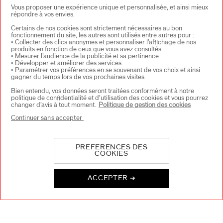
Vous proposer une expérience unique et personnalisée, et ainsi mieux
répondre à vos envies.
Certains de nos cookies sont strictement nécessaires au bon
fonctionnement du site, les autres sont utilisés entre autres pour :
Blijf op de hoogte
• Collecter des clics anonymes et personnaliser l’affichage de nos
van het laatste
produits en fonction de ceux que vous avez consultés.
nieuws van Shiseido
• Mesurer l’audience de la publicité et sa pertinence
• Développer et améliorer des services.
Ontvang als eerste
• Paramétrer vos préférences en se souvenant de vos choix et ainsi
toegang tot de
gagner du temps lors de vos prochaines visites.
nieuwste
lanceringen
Bien entendu, vos données seront traitées conformément à notre
politique de confidentialité et d’utilisation des cookies et vous pourrez
Ontvang exclusieve
changer d’avis à tout moment.
Politique de gestion des cookies
aanbiedingen
Continuer sans accepter
LATEN WE IN CONTACT BLIJVEN!
PREFERENCES DES
Schrijf je in voor de nieuwsbrief en ontvang -15%* op
COOKIES
jouw eerste bestelling
ACCEPTER ➔
Wat is je e-mailadres?
*
INSCHRIJVEN