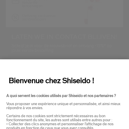
nieuwste
lanceringen
Ontvang exclusieve
aanbiedingen
LATEN WE IN CONTACT BLIJVEN!
Schrijf je in voor de nieuwsbrief en ontvang -15%* op
jouw eerste bestelling
Wat is je e-mailadres?
*
Bienvenue chez Shiseido !
INSCHRIJVEN
A quoi servent les cookies utilisés par Shiseido et nos partenaires ?
Vous proposer une expérience unique et personnalisée, et ainsi mieux
répondre à vos envies.
OVER SHISEIDO
+
Certains de nos cookies sont strictement nécessaires au bon
fonctionnement du site, les autres sont utilisés entre autres pour :
• Collecter des clics anonymes et personnaliser l’affichage de nos
produits en fonction de ceux que vous avez consultés.