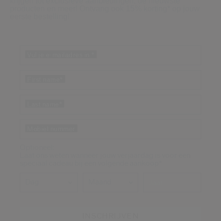
krijgen tot exclusieve aanbiedingen, de nieuwste
Shiseido.
producten en meer! Ontvang ook 15% korting* op jouw
 de nieuwste producten, exclusieve aanbiedingen, tips van experts & nog veel m
eerste bestelling!
Stel je wachtwoord opnieuw 
Vul je e-mailadres in.
*
Er is een e-mail naar je gestuurd 
BEV
Vergeet niet je spam en on
First name
*
Last name
*
Mobiel nummer
Optioneel:
Laat ons weten wanneer jouw verjaardag is voor een
speciaal cadeau bij een volgende aankoop*
Dag
Maand
INSCHRIJVEN