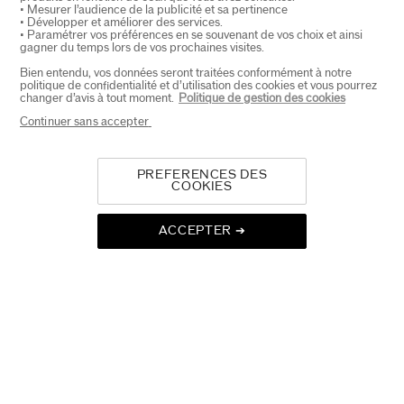
PRODUCTEN EN DIENSTEN
+
• Mesurer l’audience de la publicité et sa pertinence
• Développer et améliorer des services.
• Paramétrer vos préférences en se souvenant de vos choix et ainsi
gagner du temps lors de vos prochaines visites.
CONTACT
+
Bien entendu, vos données seront traitées conformément à notre
politique de confidentialité et d’utilisation des cookies et vous pourrez
changer d’avis à tout moment.
Politique de gestion des cookies
Continuer sans accepter
PREFERENCES DES
COOKIES
SELECTEER LAND
ACCEPTER ➔
EU Verantwoordelijke voor producten
SHISEIDO EUROPE
57 RUE DE VILLIERS
92200 NEUILLY-SUR-SEINE
Contact