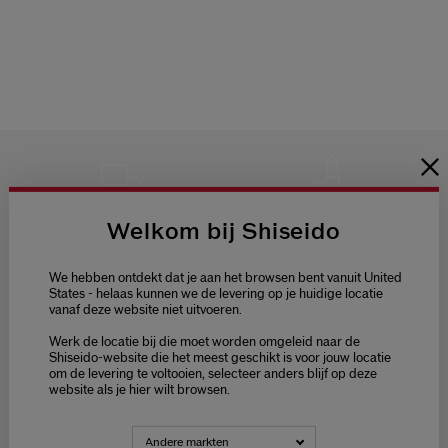
Shiseido
Aanbiedingen
Win Shiseido summer essentials
Welkom bij Shiseido
GRATIS LEVERING
GRATIS 3
SAMPLES NAAR
KEUZE
BIJ ELKE
We hebben ontdekt dat je aan het browsen bent vanuit United
BESTELLING
States - helaas kunnen we de levering op je huidige locatie
vanaf deze website niet uitvoeren.
Welcome / Bienvenue
Werk de locatie bij die moet worden omgeleid naar de
Selecteer je taal
Shiseido-website die het meest geschikt is voor jouw locatie
om de levering te voltooien, selecteer anders blijf op deze
Choisissez votre langue
website als je hier wilt browsen.
GRATIS RETOUR
KLANTENSERVICE
NEDERLANDS
FRANÇAIS
VAN 9:00 TOT 18:00
Andere markten