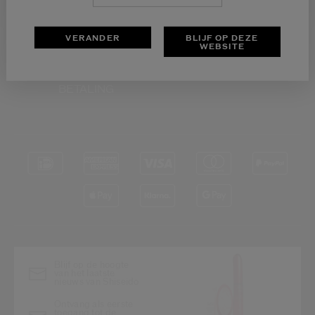
VERANDER
BLIJF OP DEZE
WEBSITE
VEILIGE
BETALING
Blijf op de hoogte
van het laatste
nieuws van Shiseido
Ontvang als eerste
toegang tot de