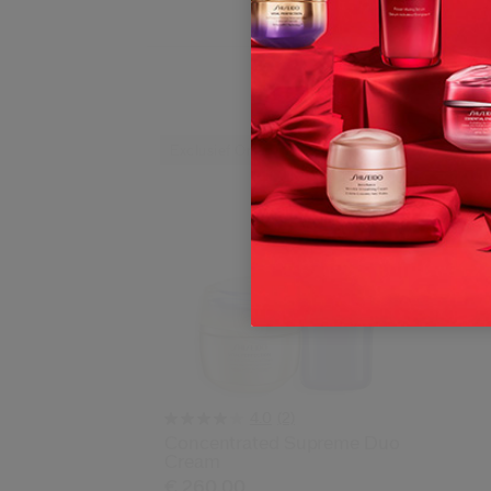
Exclusief Online
(2)
4.0
Concentrated Supreme Duo
Cream
€ 260,00