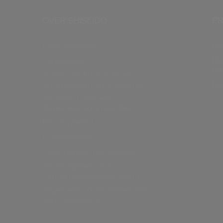
OVER SHISEIDO
PR
Over Shiseido
FA
Be
Onze acties
re
Juridische Informatie en
Voorwaarden Voor Gebruik
Re
Shiseido Cosmetics
Algemene Voorwaarden
Privacybeleid
Cookiebeleid
Configureer mijn cookies
Voorwaarden voor
consumentenbeoordeling
Algemene voorwaarden zijn
van toepassing.