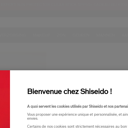
EXPERT SUN PROTECTOR CLEAR STICK SPF50+ CADEAU BIJ €109
VERZORGING
MAKEUP
ZON
GEUREN
MANNEN
AA
EXCLUSIEF ONL
Ben je opzoek naar exclusivi
Bienvenue chez Shiseido !
parfum
,
skincare sets
, ont
A quoi servent les cookies utilisés par Shiseido et nos partenai
Vous proposer une expérience unique et personnalisée, et ain
envies.
Certains de nos cookies sont strictement nécessaires au bon 