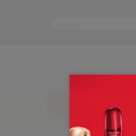
MUST HAVES
HUID
Shiseido
Must Haves
Exclusief online