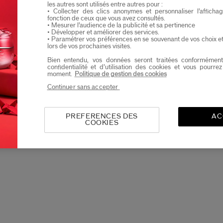
les autres sont utilisés entre autres pour :
Ik verklaar dat ik minstens 16 jaar oud ben
• Collecter des clics anonymes et personnaliser l’affich
fonction de ceux que vous avez consultés.
• Mesurer l’audience de la publicité et sa pertinence
Ik wil graag informatie ontvangen van Shiseid
• Développer et améliorer des services.
Je zal als eerste op de hoogte zijn van de nieu
• Paramétrer vos préférences en se souvenant de vos choix e
lors de vos prochaines visites.
Bien entendu, vos données seront traitées conformément
confidentialité et d’utilisation des cookies et vous pourre
moment.
Politique de gestion des cookies
Continuer sans accepter
PREFERENCES DES
AC
COOKIES