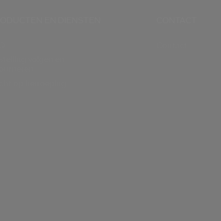
ODUCTEN EN DIENSTEN
CONTACT
Q
Contact
stelling volgen en
tourneren
cht op herroeping