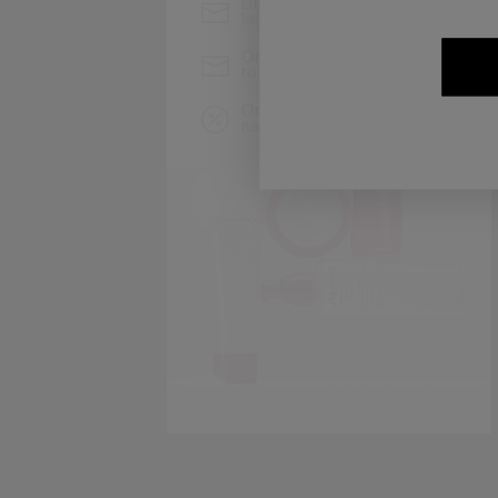
Blijf op de hoogte van het
laatste nieuws van Shiseido
Ontvang als eerste toegang
tot de nieuwste lanceringen
Ontvang exclusieve
aanbiedingen