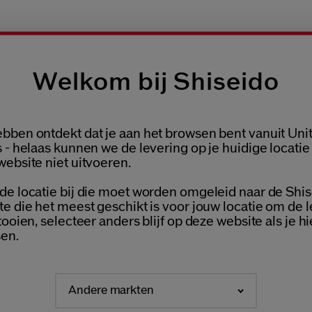
Welkom bij Shiseido
AMPLES NAAR KEUZE
GRATIS RETOUR
bben ontdekt dat je aan het browsen bent vanuit Uni
ESTELLING
V
Welcome / Bienvenue
 - helaas kunnen we de levering op je huidige locatie
website niet uitvoeren.
de locatie bij die moet worden omgeleid naar de Shis
Selecteer je taal
te die het meest geschikt is voor jouw locatie om de 
Choisissez votre langue
tooien, selecteer anders blijf op deze website als je hi
en.
Andere markten
LATEN WE IN CONTACT BL
NEDERLANDS
FRANÇAIS