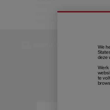
50ML+50ML
Huidtype:
droog,
vettig
Voordelen:
Liftend,
Sculpterend
GRATIS 3 S
GRATIS LEVERING
We he
BIJ ELKE B
States
deze 
Werk 
websi
te vol
brows