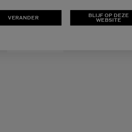
Schrijf je in voor de nieuwsbrief en ontvang -15%* op jo
BLIJF OP DEZE
VERANDER
WEBSITE
Wat is je e-mailadres?
*
INSCHRIJVEN