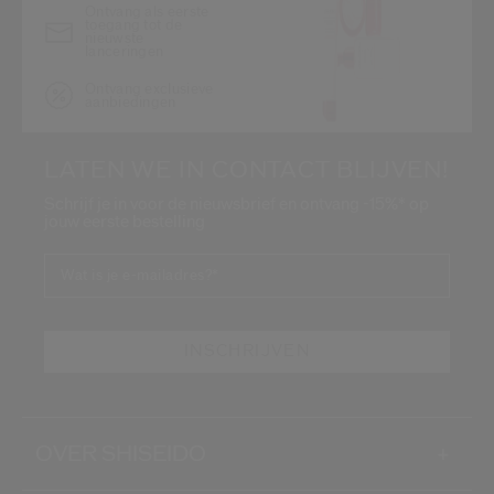
Ontvang als eerste
toegang tot de
nieuwste
lanceringen
Ontvang exclusieve
aanbiedingen
LATEN WE IN CONTACT BLIJVEN!
Schrijf je in voor de nieuwsbrief en ontvang -15%* op
jouw eerste bestelling
Wat is je e-mailadres?
*
INSCHRIJVEN
OVER SHISEIDO
+