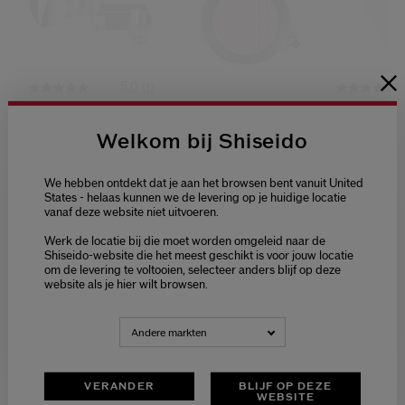
5.0
(1)
Shiseido Men Pouch
Color + Glow
Expert Sun
Enhancer
Protector 
Welkom bij Shiseido
Sensitive 
9 Tinten
€ 108,00
€ 48,00
€ 44,00
We hebben ontdekt dat je aan het browsen bent vanuit United
States - helaas kunnen we de levering op je huidige locatie
7G
150ML
vanaf deze website niet uitvoeren.
Welcome / Bienvenue
Origineel:
€ 45
Werk de locatie bij die moet worden omgeleid naar de
Selecteer je taal
Shiseido-website die het meest geschikt is voor jouw locatie
om de levering te voltooien, selecteer anders blijf op deze
Choisissez votre langue
website als je hier wilt browsen.
JOUW
NEDERLANDS
FRANÇAIS
HUIDVERZORGINGSROUTINE
Andere markten
AANBRENGEN
MATTEREN EN
VERANDER
BLIJF OP DEZE
EGALISEREN
WEBSITE