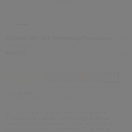
Shiseido.
 de nieuwste producten, exclusieve aanbiedingen, tips van experts & nog veel m
Stel je wachtwoord opnieuw 
Synchro Skin Self-Refreshing Foundation
Er is een e-mail naar je gestuurd 
BEV
(0)
Vergeet niet je spam en on
Geen
scorewaarde.
/be/nl/shiseido-synchro-skin-self-refreshing-foundation
Item nr.
€ 57,00
729238217614
DETAILS
30ML
Dezelfde
€ 51,00
Origineel:
paginalink.
+21
Linen/220
Neutrale ondertoon voor lichte huid.
Een lang draagbare foundation die zich aanpast aan
klimaatinvloeden*, zichzelf continu verfrist en de huid
beschermt tegen invloeden van buitenaf voor een 24 uur
lange, vlekkeloze finish**.
ActiveForce+™ Technology