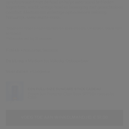
synchroniseert met de huid en helpt weerstand te bieden
tegen hitte, vocht, vettige huid en beweging met gewichtsloos
comfort. Medium tot volledige opbouwbare dekking.
Natuurlijk, semi-matte finish.
*Beschermt tegen omgevingsfactoren zoals droogte, UV-stralen, blauw licht
en fijnstof.
**Klinische test bij 31 vrouwen.
Finish
Natuurlijk,
Semimat
Dekking
Medium tot Volledig,
Opbouwbaar
Voordelen
Longwear
EEN FULL-SIZE SUNCARE STICK CADEAU
Expert Sun Protector Clear Stick SPF50+ cadeau bij
€109
VOEG TOE AAN WINKELMANDOPTI
PRODUCTACTIES
VOEG TOE AAN WINKELMANDJE
| € 57,00