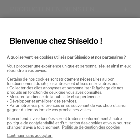
PRODUCTEN EN DIENSTEN
+
CONTACT
+
Bienvenue chez Shiseido !
A quoi servent les cookies utilisés par Shiseido et nos partenaires ?
Vous proposer une expérience unique et personnalisée, et ainsi mieux
répondre à vos envies.
Certains de nos cookies sont strictement nécessaires au bon
fonctionnement du site, les autres sont utilisés entre autres pour :
SELECTEER LAND
• Collecter des clics anonymes et personnaliser l’affichage de nos
produits en fonction de ceux que vous avez consultés.
• Mesurer l’audience de la publicité et sa pertinence
• Développer et améliorer des services.
• Paramétrer vos préférences en se souvenant de vos choix et ainsi
EU Verantwoordelijke voor producten
gagner du temps lors de vos prochaines visites.
SHISEIDO EUROPE
Bien entendu, vos données seront traitées conformément à notre
57 RUE DE VILLIERS
politique de confidentialité et d’utilisation des cookies et vous pourrez
92200 NEUILLY-SUR-SEINE
changer d’avis à tout moment.
Politique de gestion des cookies
Contact
Continuer sans accepter