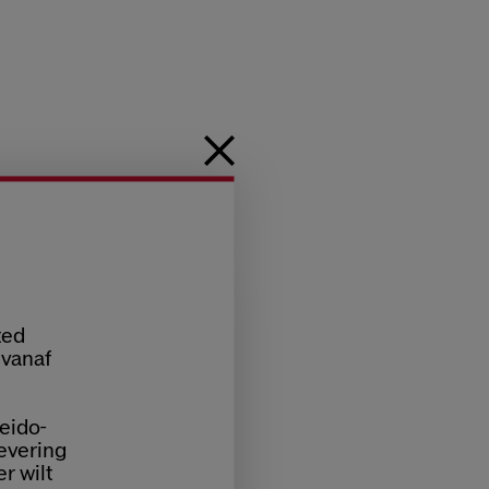
ted
 vanaf
eido-
levering
er wilt