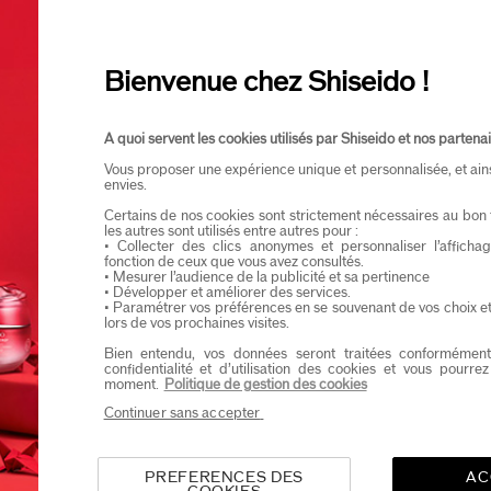
Ik verklaar dat ik minstens 16 jaar oud ben
Ik wil graag informatie ontvangen van Shiseid
Je zal als eerste op de hoogte zijn van de nieu
Bienvenue chez Shiseido !
A quoi servent les cookies utilisés par Shiseido et nos partenai
Vous proposer une expérience unique et personnalisée, et ain
envies.
Certains de nos cookies sont strictement nécessaires au bon 
les autres sont utilisés entre autres pour :
• Collecter des clics anonymes et personnaliser l’affich
fonction de ceux que vous avez consultés.
• Mesurer l’audience de la publicité et sa pertinence
• Développer et améliorer des services.
• Paramétrer vos préférences en se souvenant de vos choix e
lors de vos prochaines visites.
Bien entendu, vos données seront traitées conformément
confidentialité et d’utilisation des cookies et vous pourre
moment.
Politique de gestion des cookies
Continuer sans accepter
PREFERENCES DES
AC