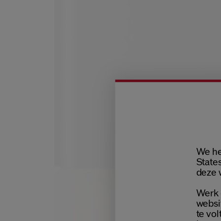
We he
States
deze 
Werk 
websi
te vol