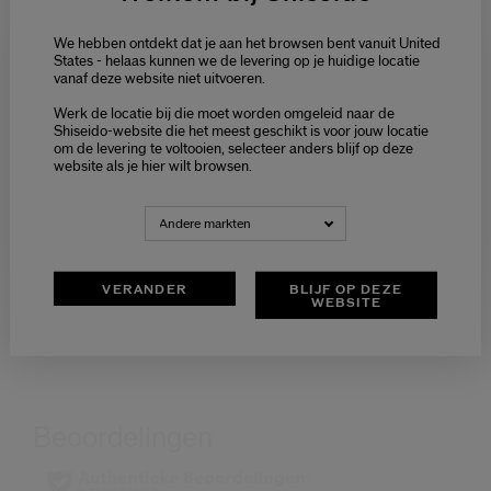
We hebben ontdekt dat je aan het browsen bent vanuit United
HUIDTYPE:
HUIDTYPE:
States - helaas kunnen we de levering op je huidige locatie
Droog, Vettig, Normaal,
-
vanaf deze website niet uitvoeren.
Gemengd
Welcome / Bienvenue
Werk de locatie bij die moet worden omgeleid naar de
Selecteer je taal
Shiseido-website die het meest geschikt is voor jouw locatie
HUIDZORGEN:
HUIDZORGEN:
Droge Huid, Rimpels, Doffe
om de levering te voltooien, selecteer anders blijf op deze
Choisissez votre langue
-
Huid, Verslapte Huid
website als je hier wilt browsen.
PRODUCT.BENEFIT:
NEDERLANDS
FRANÇAIS
Gladmakend, Verstevigend,
PRODUCT.BENEFIT:
Andere markten
-
Stralende Huid, Versterkt De
Veerkracht
VERANDER
BLIJF OP DEZE
WEBSITE
FORMATEN:
FORMAAT:
2
1