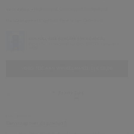
Voordelen
Hydraterend,
Glowgevend,
Gladmakend
Huidzorgen
Droge huid,
Fijne lijntjes,
Doffe huid
EEN FULL-SIZE SUNCARE STICK CADEAU
Expert Sun Protector Clear Stick SPF50+ cadeau bij
€109
VOEG TOE AAN WINKELMANDOPTI
PRODUCTACTIES
VOEG TOE AAN WINKELMANDJE
| € 59,00
Beauty Tips
Levering
UW EXPERT
Een vraag over dit product?