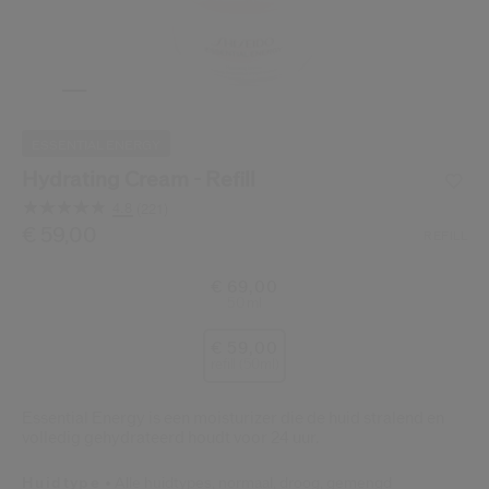
Shiseido.
 de nieuwste producten, exclusieve aanbiedingen, tips van experts & nog veel m
Stel je wachtwoord opnieuw 
Er is een e-mail naar je gestuurd 
ESSENTIAL ENERGY
BEV
Vergeet niet je spam en on
Hydrating Cream - Refill
4.8
(221)
Lees
221
/be/nl/shiseido-hydrating-cream---refill-729238182868.h
Item nr.
€ 59,00
729238182868
DETAILS
REFILL
beoordelingen.
Dezelfde
paginalink.
€ 69,00
50 ml
€ 59,00
refill (50ml)
Essential Energy is een moisturizer die de huid stralend en
volledig gehydrateerd houdt voor 24 uur.
Huidtype
Alle huidtypes,
normaal,
droog,
gemengd