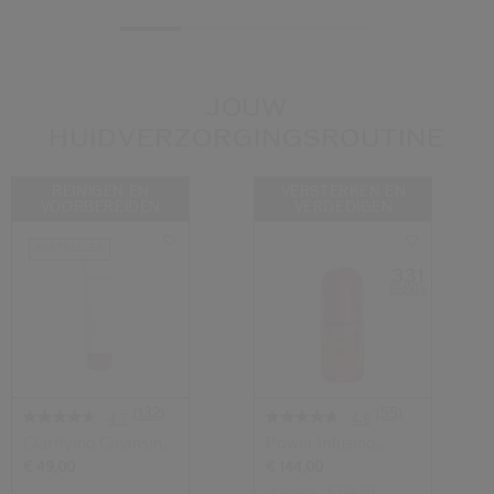
JOUW
HUIDVERZORGINGSROUTINE
REINIGEN EN
VERSTERKEN EN
VOORBEREIDEN
VERDEDIGEN
BESTSELLER
(132)
(55)
4.7
4.8
Clarifying Cleansing
Power Infusing
Foam
Serum
€ 49,00
€ 144,00
Origineel:
€ 138,00