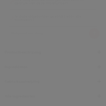
Hoe lang blijft de huid gehydrateerd na
gebruik van deze moisturizer?
Is deze moisturizer geschikt voor alle
huidtypes?
Productbeschrijving
Ingrediënten
Gebruiksaanwijzing
Alle ingrediënten