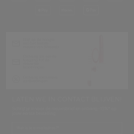
Blijf op de hoogte
van het laatste
nieuws van Shiseido
Ontvang als eerste
toegang tot de
nieuwste
lanceringen
Ontvang exclusieve
aanbiedingen
LATEN WE IN CONTACT BLIJVEN!
Schrijf je in voor de nieuwsbrief en ontvang -15%* op
jouw eerste bestelling
Wat is je e-mailadres?
*