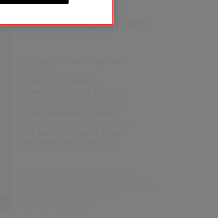
tegen
huidveroudering.
Breng de cleansing foam
aan met
CIRKELVORMIGE
bewegingen om JE HUID
GRONDIG TE REINIGEN
en te masseren. Maak
langzame bewegingen om
het serum beter te laten
doordringen in de huid.
ONTDEK ONZE NIEUWE
HUIDVERZORGINGSROUTINE
MET DE MUSTHAVES
VAN SHISEIDO!
e-
Fullscreen
e