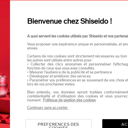
Ik verklaar dat ik minstens 16 jaar oud ben
Ik wil graag informatie ontvangen van Shiseid
Je zal als eerste op de hoogte zijn van de nieu
Bienvenue chez Shiseido !
A quoi servent les cookies utilisés par Shiseido et nos partenai
Vous proposer une expérience unique et personnalisée, et ain
envies.
Certains de nos cookies sont strictement nécessaires au bon 
les autres sont utilisés entre autres pour :
• Collecter des clics anonymes et personnaliser l’affich
fonction de ceux que vous avez consultés.
• Mesurer l’audience de la publicité et sa pertinence
• Développer et améliorer des services.
• Paramétrer vos préférences en se souvenant de vos choix e
lors de vos prochaines visites.
Bien entendu, vos données seront traitées conformément
confidentialité et d’utilisation des cookies et vous pourre
moment.
Politique de gestion des cookies
Continuer sans accepter
PREFERENCES DES
AC