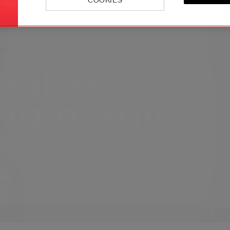
COOKIES
Pictur
in-
Pictur