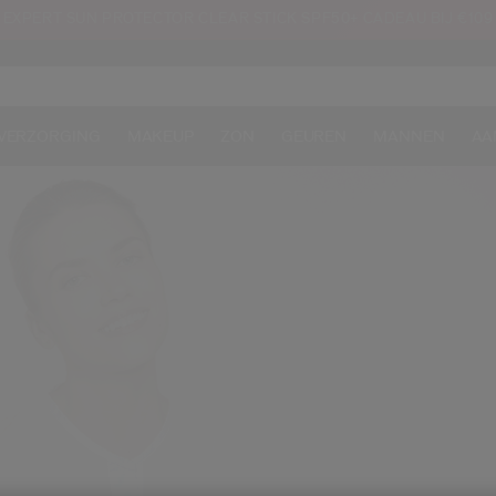
EXPERT SUN PROTECTOR CLEAR STICK SPF50+ CADEAU BIJ €109
VERZORGING
MAKEUP
ZON
GEUREN
MANNEN
AA