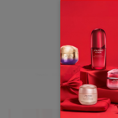
Shiseido
150 JAAR
TUTORIALS
Generic Look