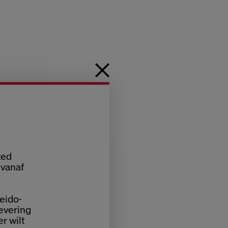
ted
 vanaf
eido-
levering
er wilt