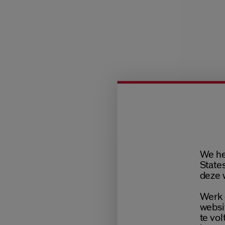
We he
States
deze 
Werk 
websi
te vol