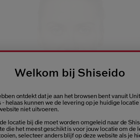
Welkom bij Shiseido
bben ontdekt dat je aan het browsen bent vanuit Uni
Welcome / Bienvenue
 - helaas kunnen we de levering op je huidige locatie
website niet uitvoeren.
de locatie bij die moet worden omgeleid naar de Shis
Selecteer je taal
te die het meest geschikt is voor jouw locatie om de 
Choisissez votre langue
tooien, selecteer anders blijf op deze website als je hi