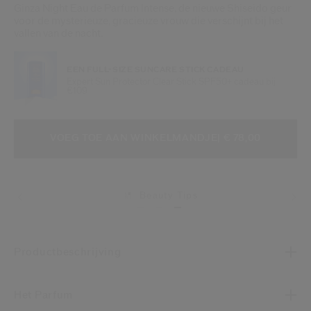
Ginza Night Eau de Parfum Intense, de nieuwe Shiseido geur
voor de mysterieuze, gracieuze vrouw die verschijnt bij het
vallen van de nacht.
EEN FULL-SIZE SUNCARE STICK CADEAU
Expert Sun Protector Clear Stick SPF50+ cadeau bij
€109
VOEG TOE AAN WINKELMANDOPTI
PRODUCTACTIES
VOEG TOE AAN WINKELMANDJE
| € 78,00
Beauty Tips
Productbeschrijving
Het Parfum