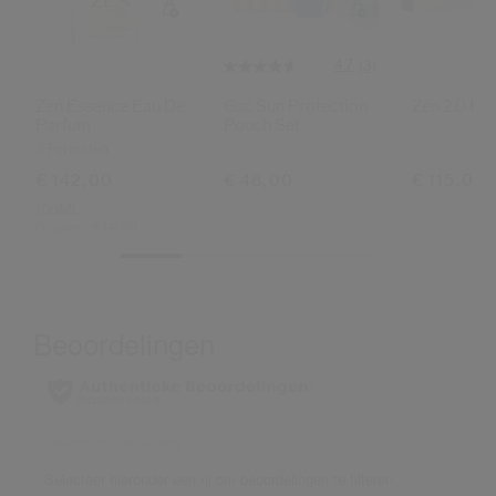
4.7
(3)
Zen Essence Eau De
Gsc Sun Protection
Zen 2.0 Ed
Parfum
Pouch Set
3 Formaten
€ 142,00
€ 48,00
€ 115,00
100ML
Origineel:
€ 141,00