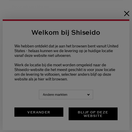
Welkom bij Shiseido
We hebben ontdekt dat je aan het browsen bent vanuit United
States - helaas kunnen we de levering op je huidige locatie
vanaf deze website niet uitvoeren.
Welcome / Bienvenue
Werk de locatie bij die moet worden omgeleid naar de
Selecteer je taal
Shiseido-website die het meest geschikt is voor jouw locatie
om de levering te voltooien, selecteer anders blijf op deze
Choisissez votre langue
website als je hier wilt browsen.
NEDERLANDS
FRANÇAIS
Andere markten
VERANDER
BLIJF OP DEZE
WEBSITE