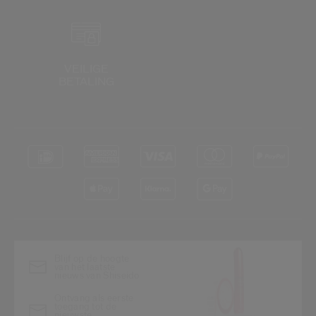
VEILIGE
BETALING
Blijf op de hoogte
van het laatste
nieuws van Shiseido
Ontvang als eerste
toegang tot de
nieuwste