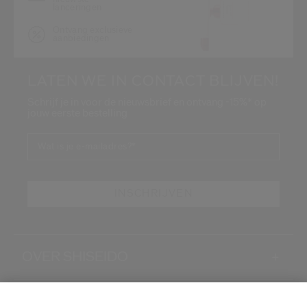
lanceringen
Ontvang exclusieve
aanbiedingen
LATEN WE IN CONTACT BLIJVEN!
Schrijf je in voor de nieuwsbrief en ontvang -15%* op
jouw eerste bestelling
Wat is je e-mailadres?
*
INSCHRIJVEN
OVER SHISEIDO
+
PRODUCTEN EN DIENSTEN
+