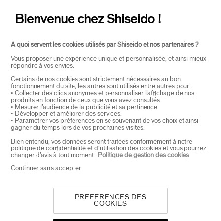
Bienvenue chez Shiseido !
CONTACT
+
A quoi servent les cookies utilisés par Shiseido et nos partenaires ?
Vous proposer une expérience unique et personnalisée, et ainsi mieux
répondre à vos envies.
Certains de nos cookies sont strictement nécessaires au bon
fonctionnement du site, les autres sont utilisés entre autres pour :
• Collecter des clics anonymes et personnaliser l’affichage de nos
produits en fonction de ceux que vous avez consultés.
• Mesurer l’audience de la publicité et sa pertinence
• Développer et améliorer des services.
SELECTEER LAND
• Paramétrer vos préférences en se souvenant de vos choix et ainsi
gagner du temps lors de vos prochaines visites.
Bien entendu, vos données seront traitées conformément à notre
politique de confidentialité et d’utilisation des cookies et vous pourrez
EU Verantwoordelijke voor producten
changer d’avis à tout moment.
Politique de gestion des cookies
SHISEIDO EUROPE
Continuer sans accepter
57 RUE DE VILLIERS
92200 NEUILLY-SUR-SEINE
Contact
PREFERENCES DES
COOKIES