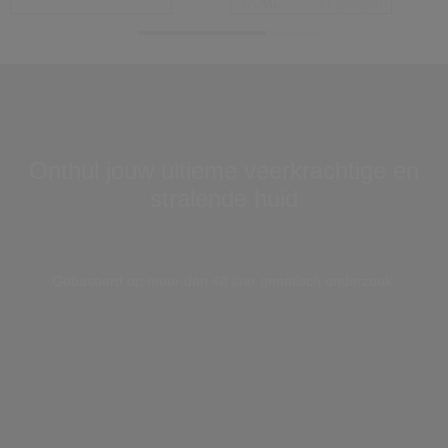
170ML
2 Formaten
Onthul jouw ultieme veerkrachtige en
stralende huid
Loaded
:
100.00%
Pause
Unmute
Picture-
Fullscreen
Gebaseerd op meer dan 40 jaar genetisch onderzoek.
in-
Picture