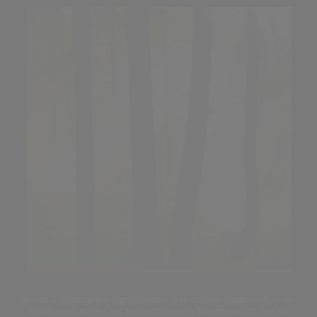
Loaded
:
100.00%
Pause
Unmute
Picture-
Fullscreen
Bevat 2 belangrijke ingrediënten: het unieke Japanse Enmei-
in-
kruidenextract en het kersenbloesem bloemextract, om de
Picture