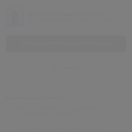
EEN FULL-SIZE SUNCARE STICK CADEAU
Expert Sun Protector Clear Stick SPF50+ cadeau bij
€109
VOEG TOE AAN WINKELMANDOPTI
PRODUCTACTIES
VOEG TOE AAN WINKELMANDJE
| € 113,00
Levering
Retour
UW EXPERT
Een vraag over dit product?
Hoe verwijdert deze cleansing foam
onzuiverheden uit de huid?
Bevat het product ingrediënten die de