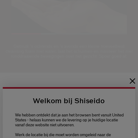
Loaded
:
100.00%
Pause
Unmute
Picture-
Fullscreen
Gebruik 's ochtends en 's avonds een kleine hoeveelheid
in-
cleansing foam met water, laat het schuimen en masseer het met
Picture
ronddraaiende bewegingen over het gezicht. Spoel goed af.
Producten Vergelijken
Welkom bij Shiseido
4.5
4.9
(15)
(13)
We hebben ontdekt dat je aan het browsen bent vanuit United
States - helaas kunnen we de levering op je huidige locatie
vanaf deze website niet uitvoeren.
Welcome / Bienvenue
Extra Rich Cleansing Foam
Clarifying Cle
Werk de locatie bij die moet worden omgeleid naar de