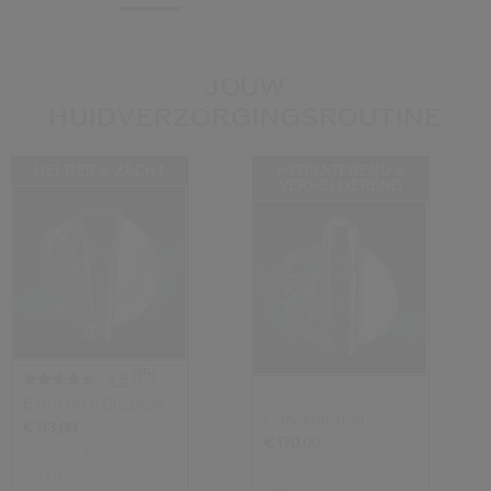
JOUW
HUIDVERZORGINGSROUTINE
HELDER & ZACHT
HYDRATEREND &
VERHELDEREND
(15)
4.5
Extra Rich Cleansing
Concentrated
Foam
€ 113,00
Brightening Softe...
€ 170,00
Origineel:
€ 110,00
Origineel:
€ 165,00
125ML