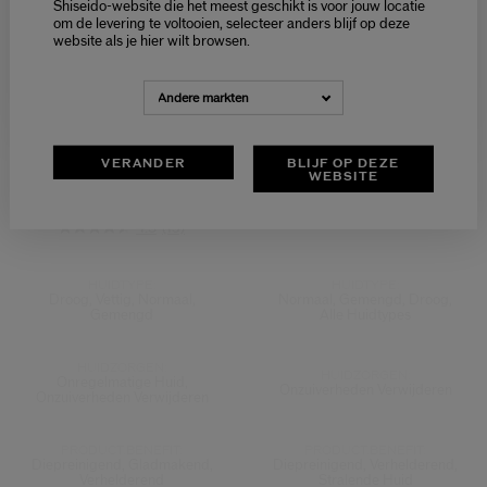
Selecteer je taal
Shiseido-website die het meest geschikt is voor jouw locatie
om de levering te voltooien, selecteer anders blijf op deze
Choisissez votre langue
website als je hier wilt browsen.
€ 113,00
€ 49,00
Select variant
Select variant
NEDERLANDS
FRANÇAIS
Extra Rich Cleansing Foam
Clarifying Cleansing Foam
Andere markten
View
View
VERANDER
BLIJF OP DEZE
WEBSITE
4.5
(15)
HUIDTYPE:
HUIDTYPE:
Droog, Vettig, Normaal,
Normaal, Gemengd, Droog,
Gemengd
Alle Huidtypes
HUIDZORGEN:
HUIDZORGEN:
Onregelmatige Huid,
Onzuiverheden Verwijderen
Onzuiverheden Verwijderen
PRODUCT.BENEFIT:
PRODUCT.BENEFIT:
Diepreinigend, Gladmakend,
Diepreinigend, Verhelderend,
Verhelderend
Stralende Huid