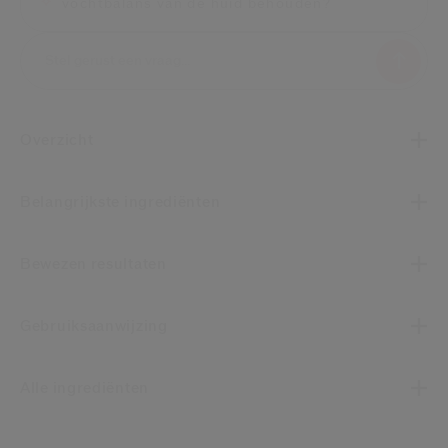
vochtbalans van de huid behouden?
Overzicht
Belangrijkste ingrediënten
Bewezen resultaten
Gebruiksaanwijzing
Alle ingrediënten