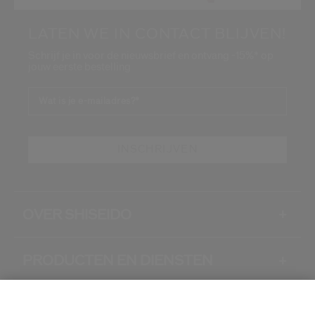
LATEN WE IN CONTACT BLIJVEN!
Schrijf je in voor de nieuwsbrief en ontvang -15%* op
jouw eerste bestelling
Wat is je e-mailadres?
*
INSCHRIJVEN
OVER SHISEIDO
+
PRODUCTEN EN DIENSTEN
+
CONTACT
+