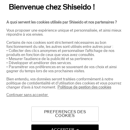
Bienvenue chez Shiseido !
A quoi servent les cookies utilisés par Shiseido et nos partenaires ?
Vous proposer une expérience unique et personnalisée, et ainsi mieux
répondre à vos envies.
Certains de nos cookies sont strictement nécessaires au bon
fonctionnement du site, les autres sont utilisés entre autres pour :
SELECTEER LAND
• Collecter des clics anonymes et personnaliser l’affichage de nos
produits en fonction de ceux que vous avez consultés.
• Mesurer l’audience de la publicité et sa pertinence
• Développer et améliorer des services.
• Paramétrer vos préférences en se souvenant de vos choix et ainsi
EU Verantwoordelijke voor producten
gagner du temps lors de vos prochaines visites.
SHISEIDO EUROPE
Bien entendu, vos données seront traitées conformément à notre
57 RUE DE VILLIERS
politique de confidentialité et d’utilisation des cookies et vous pourrez
92200 NEUILLY-SUR-SEINE
changer d’avis à tout moment.
Politique de gestion des cookies
Contact
Continuer sans accepter
PREFERENCES DES
Copyright ©2026 Shiseido Co.,Ltd. Alle rechten
COOKIES
voorbehouden.