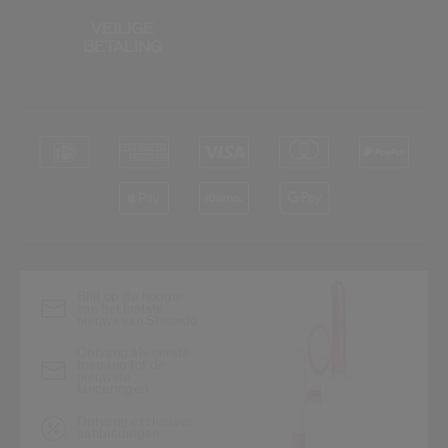
VEILIGE
BETALING
Blijf op de hoogte
van het laatste
nieuws van Shiseido
Ontvang als eerste
toegang tot de
nieuwste
lanceringen
Ontvang exclusieve
aanbiedingen