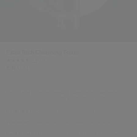
Shiseido.
 de nieuwste producten, exclusieve aanbiedingen, tips van experts & nog veel m
Stel je wachtwoord opnieuw 
Er is een e-mail naar je gestuurd 
BEV
Vergeet niet je spam en on
Extra Rich Cleansing Foam
4.5
(15)
Lees
15
/be/nl/shiseido-extra-rich-cleansing-foam-768614212553
Item nr.
€ 113,00
768614212553
DETAILS
beoordelingen.
125ML
€ 110,00
Origineel:
Dezelfde
paginalink.
Een rijke en luxueuse cleansing foam die onzuiverheden
verwijdert en tegelijkertijd de vochtgehalte vasthoudt.
Huidtype
droog,
vettig,
normaal,
gemengd
Voordelen
Diepreinigend,
Gladmakend,
Verhelderend
Huidzorgen
Onregelmatige huid,
Onzuiverheden verwijderen