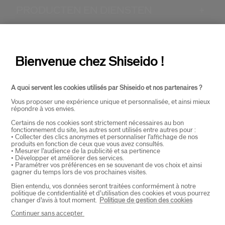
PRODUCTEN EN DIENSTEN
+
CONTACT
+
Bienvenue chez Shiseido !
A quoi servent les cookies utilisés par Shiseido et nos partenaires ?
Vous proposer une expérience unique et personnalisée, et ainsi mieux
répondre à vos envies.
Certains de nos cookies sont strictement nécessaires au bon
fonctionnement du site, les autres sont utilisés entre autres pour :
SELECTEER LAND
• Collecter des clics anonymes et personnaliser l’affichage de nos
produits en fonction de ceux que vous avez consultés.
• Mesurer l’audience de la publicité et sa pertinence
• Développer et améliorer des services.
• Paramétrer vos préférences en se souvenant de vos choix et ainsi
EU Verantwoordelijke voor producten
gagner du temps lors de vos prochaines visites.
SHISEIDO EUROPE
Bien entendu, vos données seront traitées conformément à notre
57 RUE DE VILLIERS
politique de confidentialité et d’utilisation des cookies et vous pourrez
92200 NEUILLY-SUR-SEINE
changer d’avis à tout moment.
Politique de gestion des cookies
Contact
Continuer sans accepter