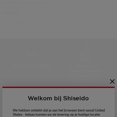
Energizing Moisturizer Extra
Light Fluid
€ 64,00
100ML
Origineel:
€ 62,00
Shiseido
150 JAAR
GRATIS LEVERING
GRATIS 3
SAMPLES NAAR
KEUZE
BIJ ELKE
BESTELLING
Welkom bij Shiseido
We hebben ontdekt dat je aan het browsen bent vanuit United
GRATIS RETOUR
KLANTENSERVICE
States - helaas kunnen we de levering op je huidige locatie