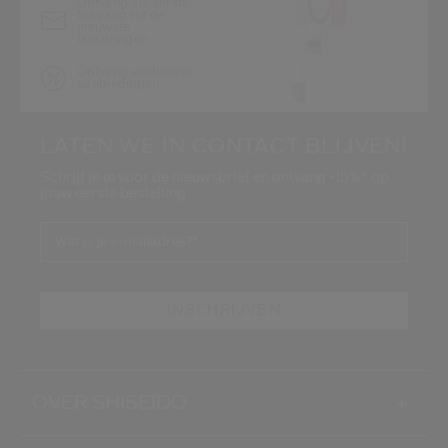
Ontvang als eerste
toegang tot de
nieuwste
lanceringen
Ontvang exclusieve
aanbiedingen
LATEN WE IN CONTACT BLIJVEN!
Schrijf je in voor de nieuwsbrief en ontvang -15%* op
jouw eerste bestelling
Wat is je e-mailadres?
*
INSCHRIJVEN
OVER SHISEIDO
+