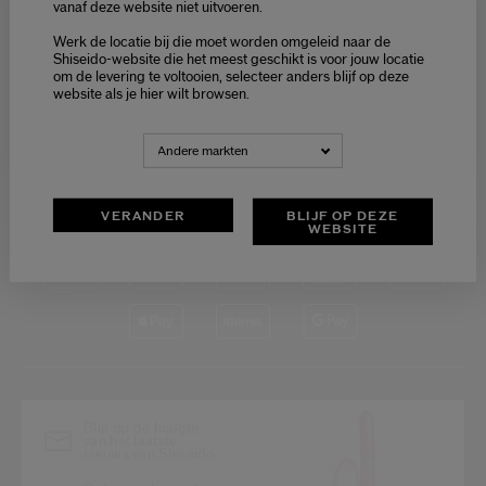
VAN 9:00 TOT 18:00
vanaf deze website niet uitvoeren.
Welcome / Bienvenue
Werk de locatie bij die moet worden omgeleid naar de
Selecteer je taal
Shiseido-website die het meest geschikt is voor jouw locatie
om de levering te voltooien, selecteer anders blijf op deze
Choisissez votre langue
website als je hier wilt browsen.
VEILIGE
NEDERLANDS
FRANÇAIS
Andere markten
BETALING
VERANDER
BLIJF OP DEZE
WEBSITE
Blijf op de hoogte
van het laatste
nieuws van Shiseido