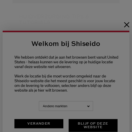
Shiseido.
 de nieuwste producten, exclusieve aanbiedingen, tips van experts & nog veel m
HUIDVERZORGING TIPS &
TUTORIALS
Stel je wachtwoord opnieuw 
GEBRUIK: OOGSERUM
MET APPLICATOR
Welcome / Bienvenue
Welkom bij Shiseido
Er is een e-mail naar je gestuurd 
BEV
Vergeet niet je spam en on
Selecteer je taal
We hebben ontdekt dat je aan het browsen bent vanuit United
VERKWIKTE HELDERDERE
Choisissez votre langue
States - helaas kunnen we de levering op je huidige locatie
OGEN: Geïnspireerd op de traditie
vanaf deze website niet uitvoeren.
van Japanse gezichtsmassages,
Werk de locatie bij die moet worden omgeleid naar de
kun je met de unieke oogserums
NEDERLANDS
FRANÇAIS
Shiseido-website die het meest geschikt is voor jouw locatie
met applicator van SHISEIDO de
om de levering te voltooien, selecteer anders blijf op deze
acupressuurtechnieken voor de
website als je hier wilt browsen.
circulatie nabootsen. Verfrissend.
Gladmakend. Voelt koel aan. Deze
Andere markten
doelgerichte formules geven een
energieboost aan de delicate huid
rond de ogen voor een bruisende,
VERANDER
BLIJF OP DEZE
gedefinieerde look in een tijdperk
WEBSITE
waarin je ogen vaak vermoeid zijn