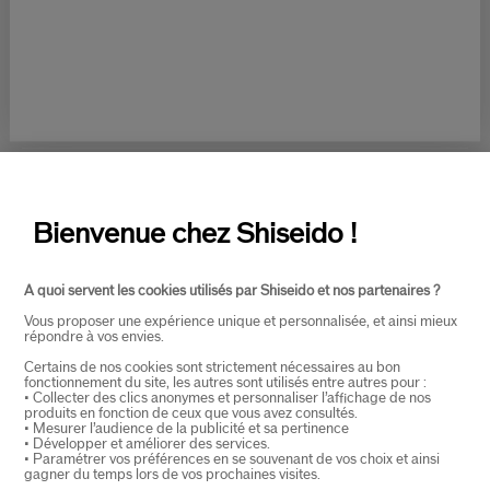
OVER SHISEIDO
+
PRODUCTEN EN DIENSTEN
+
CONTACT
+
Bienvenue chez Shiseido !
A quoi servent les cookies utilisés par Shiseido et nos partenaires ?
Vous proposer une expérience unique et personnalisée, et ainsi mieux
répondre à vos envies.
Certains de nos cookies sont strictement nécessaires au bon
SELECTEER LAND
fonctionnement du site, les autres sont utilisés entre autres pour :
• Collecter des clics anonymes et personnaliser l’affichage de nos
produits en fonction de ceux que vous avez consultés.
• Mesurer l’audience de la publicité et sa pertinence
• Développer et améliorer des services.
• Paramétrer vos préférences en se souvenant de vos choix et ainsi
EU Verantwoordelijke voor producten
gagner du temps lors de vos prochaines visites.