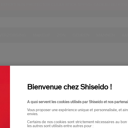
EXPERT SUN PROTECTOR CLEAR STICK SPF50+ CADEAU BIJ €109
VERZORGING
MAKEUP
ZON
GEUREN
MANNEN
AA
Bienvenue chez Shiseido !
Bestseller
A quoi servent les cookies utilisés par Shiseido et nos partenai
Vous proposer une expérience unique et personnalisée, et ain
envies.
Certains de nos cookies sont strictement nécessaires au bon 
les autres sont utilisés entre autres pour :