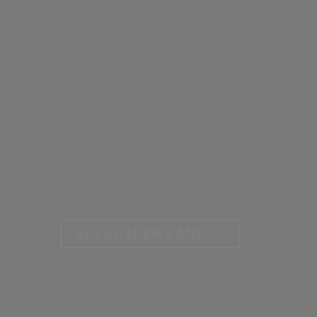
Voorwaarden Voor Gebruik
Re
Shiseido Cosmetics
Algemene Voorwaarden
Privacybeleid
Cookiebeleid
Configureer mijn cookies
Voorwaarden voor
consumentenbeoordeling
Algemene voorwaarden zijn
van toepassing.
SELECTEER LAND