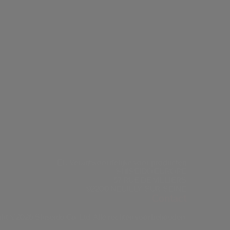
EU Verantwoordelijke voor producten
SHISEIDO EUROPE
57 RUE DE VILLIERS
92200 NEUILLY-SUR-SEINE
Contact
ht ©2026 Shiseido Co.,Ltd. Alle rechten voorbehouden.