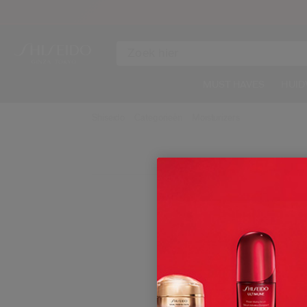
MUST HAVES
HUID
Shiseido
Categorieën
Moisturizers