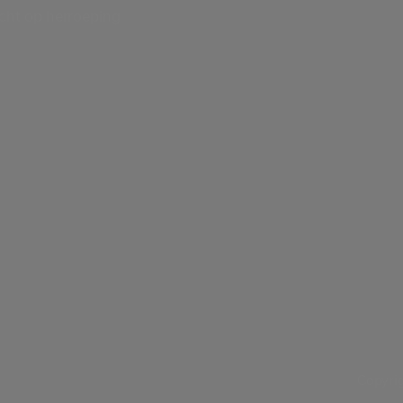
cht op herroeping
Copyrig