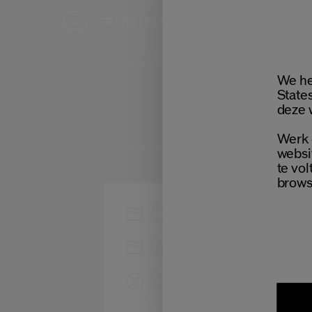
GRATIS 3 S
GRATIS LEVERING
BIJ ELKE B
We he
States
deze 
Werk 
websi
te vol
brows
Blijf op de hoogte van het
laatste nieuws van Shiseido
Ontvang als eerste toegang
tot de nieuwste lanceringen
Ontvang exclusieve
aanbiedingen