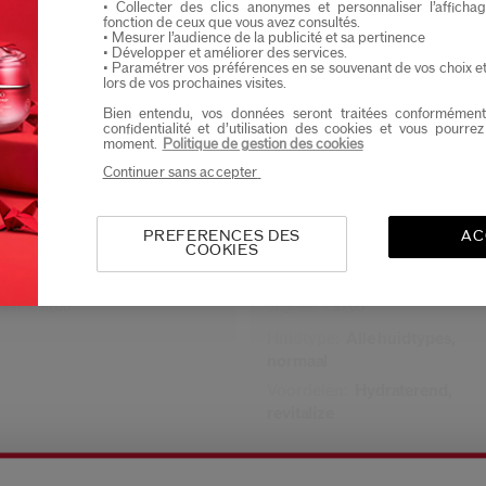
• Collecter des clics anonymes et personnaliser l’affich
Ik verklaar dat ik minstens 16 jaar oud ben
fonction de ceux que vous avez consultés.
• Mesurer l’audience de la publicité et sa pertinence
• Développer et améliorer des services.
Ik wil graag informatie ontvangen van Shiseid
• Paramétrer vos préférences en se souvenant de vos choix e
Je zal als eerste op de hoogte zijn van de nieu
lors de vos prochaines visites.
Bien entendu, vos données seront traitées conformément
confidentialité et d’utilisation des cookies et vous pourre
moment.
Politique de gestion des cookies
Continuer sans accepter
al Revitalizer Cream
Total Revitalizer Light Flui
ormaat
2 Formaten
PREFERENCES DES
AC
COOKIES
03,00
€ 78,00
 ML
REFILL 70ML
neel:
€ 95,00
Origineel:
€ 87,00
Huidtype:
Alle huidtypes,
normaal
Voordelen:
Hydraterend,
revitalize