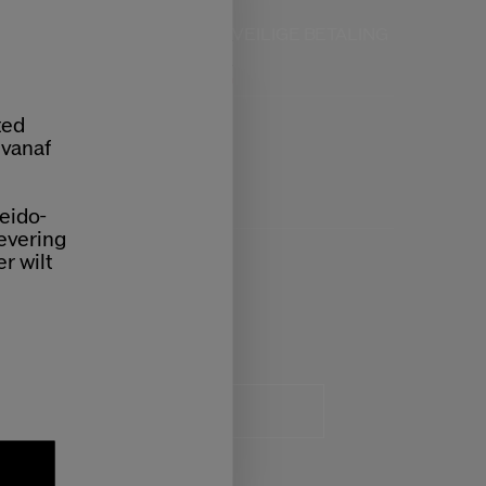
KLANTENSERVICE
VEILIGE BETALING
AN 9:00 TOT 18:00
ted
 vanaf
eido-
levering
er wilt
IJVEN!
uw eerste bestelling