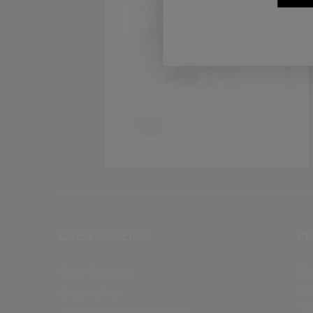
OVER SHISEIDO
PR
Over Shiseido
FA
Be
Onze acties
re
Juridische Informatie en