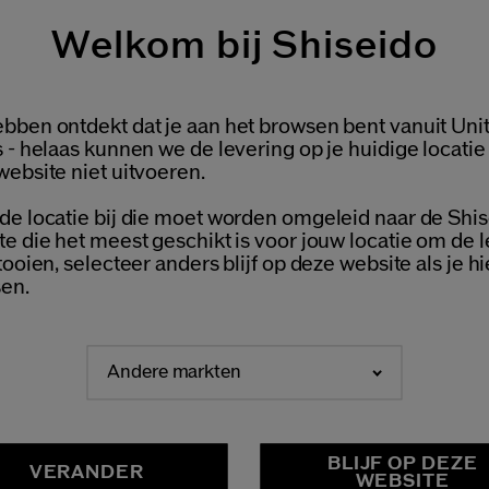
AMPLES NAAR KEUZE
Welkom bij Shiseido
GRATIS RETOUR
ESTELLING
V
bben ontdekt dat je aan het browsen bent vanuit Uni
Welcome / Bienvenue
 - helaas kunnen we de levering op je huidige locatie
website niet uitvoeren.
de locatie bij die moet worden omgeleid naar de Shis
Selecteer je taal
te die het meest geschikt is voor jouw locatie om de 
Choisissez votre langue
tooien, selecteer anders blijf op deze website als je hi
en.
LATEN WE IN CONTACT BL
Schrijf je in voor de nieuwsbrief en ontvang -15%* op jo
Andere markten
NEDERLANDS
FRANÇAIS
Wat is je e-mailadres?
*
BLIJF OP DEZE
VERANDER
WEBSITE