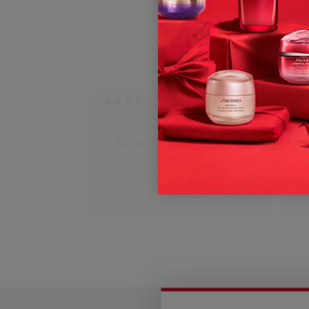
(399)
4.5
Total Revitalizer Eye
Tot
€ 72,00
1 F
15 ML
€ 1
Origineel:
€ 70,00
50
Origi