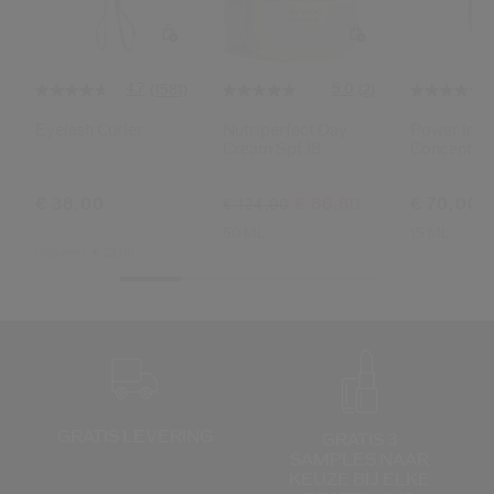
Shiseido.
 de nieuwste producten, exclusieve aanbiedingen, tips van experts & nog veel m
Stel je wachtwoord opnieuw 
4.7
5.0
(1581)
(2)
Eyelash Curler
Nutriperfect Day
Power Infu
Er is een e-mail naar je gestuurd 
Cream Spf 18
Concentrat
BEV
Vergeet niet je spam en on
€ 38,00
€ 86,80
€ 70,00
€ 124,00
50 ML
15 ML
Origineel:
€ 33,00
GRATIS LEVERING
GRATIS 3
SAMPLES NAAR
KEUZE
BIJ ELKE