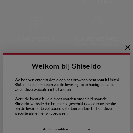
BESTELLING
GRATIS RETOUR
KLANTENSERVICE
VAN 9:00 TOT 18:00
Welkom bij Shiseido
VEILIGE
We hebben ontdekt dat je aan het browsen bent vanuit United
States - helaas kunnen we de levering op je huidige locatie
BETALING
vanaf deze website niet uitvoeren.
Welcome / Bienvenue
Werk de locatie bij die moet worden omgeleid naar de
Selecteer je taal
Shiseido-website die het meest geschikt is voor jouw locatie
om de levering te voltooien, selecteer anders blijf op deze
Choisissez votre langue
website als je hier wilt browsen.
NEDERLANDS
FRANÇAIS
Andere markten