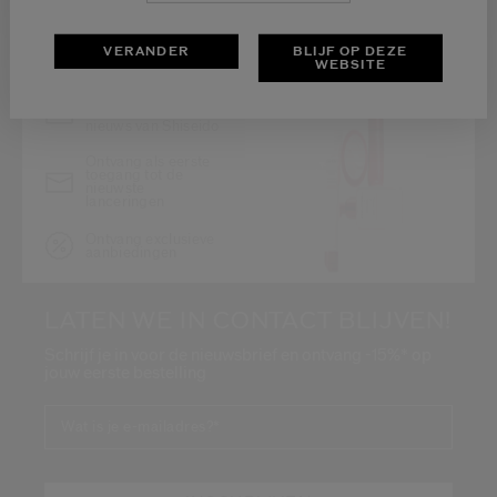
VERANDER
BLIJF OP DEZE
WEBSITE
Blijf op de hoogte
van het laatste
nieuws van Shiseido
Ontvang als eerste
toegang tot de
nieuwste
lanceringen
Ontvang exclusieve
aanbiedingen
LATEN WE IN CONTACT BLIJVEN!
Schrijf je in voor de nieuwsbrief en ontvang -15%* op
jouw eerste bestelling
Wat is je e-mailadres?
*