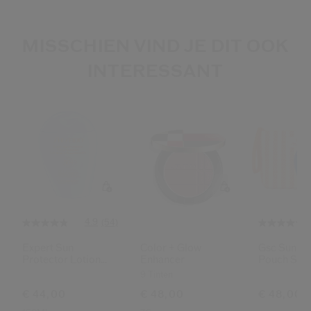
MISSCHIEN VIND JE DIT OOK
INTERESSANT
4.9
(54)
Expert Sun
Color + Glow
Gsc Sun Pr
Protector Lotion
Enhancer
Pouch Set
Sensitive Spf50+
9 Tinten
€ 44,00
€ 48,00
€ 48,00