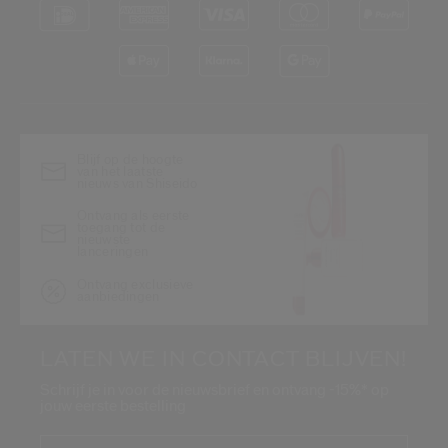
Blijf op de hoogte
van het laatste
nieuws van Shiseido
Ontvang als eerste
toegang tot de
nieuwste
lanceringen
Ontvang exclusieve
aanbiedingen
LATEN WE IN CONTACT BLIJVEN!
Schrijf je in voor de nieuwsbrief en ontvang -15%* op
jouw eerste bestelling