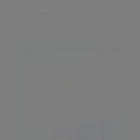
150ML
7G
Origineel:
€ 45,00