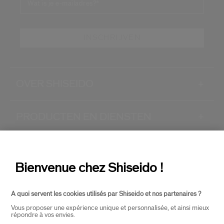
Wat is je e-mailadres?
*
INSCHRIJVEN
OVER SHISEIDO
+
PRODUCTEN EN DIENSTEN
+
CONTACT
+
Bienvenue chez Shiseido !
A quoi servent les cookies utilisés par Shiseido et nos partenaires ?
Vous proposer une expérience unique et personnalisée, et ainsi mieux
répondre à vos envies.