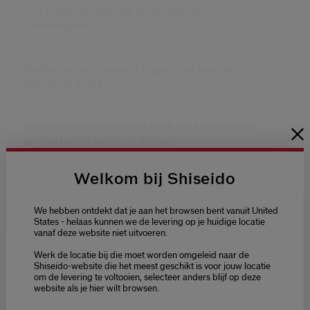
Zijn Shiseido Suncare producten niet-
comedogeen?
Welke zonbescherming is geschikt voor de
gevoelige huid?
Wat is het verschil tussen UVA- en UVB-stralen
en hoe beïnvloeden ze de huid?
Welkom bij Shiseido
Wat is het MARE Project en hoe is het verbonden
met Shiseido Suncare?
We hebben ontdekt dat je aan het browsen bent vanuit United
States - helaas kunnen we de levering op je huidige locatie
vanaf deze website niet uitvoeren.
Welcome / Bienvenue
Hoe beperkt Shiseido de impact op de oceaan bij
Werk de locatie bij die moet worden omgeleid naar de
de ontwikkeling van zijn
Selecteer je taal
Shiseido-website die het meest geschikt is voor jouw locatie
zonverzorgingsproducten?
om de levering te voltooien, selecteer anders blijf op deze
Choisissez votre langue
website als je hier wilt browsen.