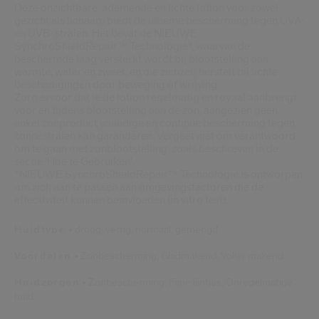
Deze onzichtbare, ademende en lichte lotion voor zowel
gezicht als lichaam biedt de ultieme bescherming tegen UVA-
en UVB-stralen. Het bevat de NIEUWE
SynchroShieldRepair™ Technologie*, waarvan de
beschermde laag versterkt wordt bij blootstelling aan
warmte, water en zweet, en die zichzelf herstelt bij lichte
beschadigingen door beweging of wrijving.
Zorg ervoor dat je de lotion regelmatig en royaal aanbrengt
voor en tijdens blootstelling aan de zon, aangezien geen
enkel zonproduct volledige en continue bescherming tegen
zonnestralen kan garanderen. Vergeet niet om verantwoord
om te gaan met zonblootstelling, zoals beschreven in de
sectie 'Hoe te Gebruiken'.
*NIEUWE SynchroShieldRepair™ Technologie is ontworpen
om zich aan te passen aan omgevingsfactoren die de
effectiviteit kunnen beïnvloeden (in vitro test).
Huidtype
droog,
vettig,
normaal,
gemengd
Voordelen
Zonbescherming,
Gladmakend,
Voller makend
Huidzorgen
Zonbescherming,
Fijne lijntjes,
Onregelmatige
huid