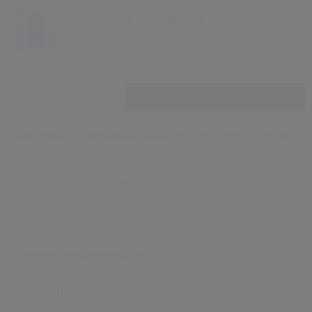
EEN FULL-SIZE SUNCARE STICK CADEAU
Expert Sun Protector Clear Stick SPF50+ cadeau bij
€109
VOEG TOE AAN WINKELMANDOPTI
PRODUCTACTIES
Email
*
HOUD MIJ OP DE HOOGTE
Momenteel niet op voorraad
Jouw e-mailadres wordt enkel gebruikt om je op de hoogte te houden
over de beschikbaarheid van een product.
Beauty Tips
Levering
UW EXPERT
Een vraag over dit product?
Hoe vaak moet ik de lotion aanbrengen voor
optimale bescherming tegen de zon?