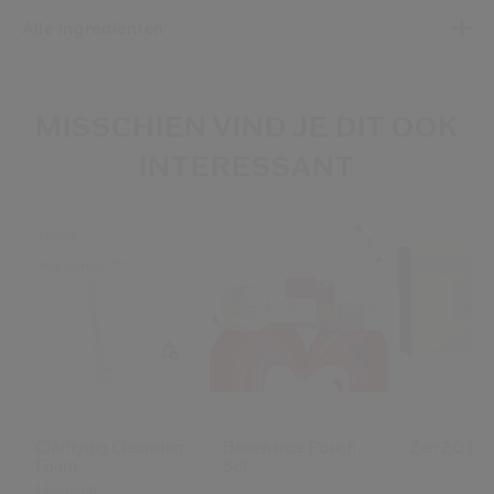
Alle ingrediënten
MISSCHIEN VIND JE DIT OOK
INTERESSANT
Nieuw
Bestseller
Clarifying Cleansing
Benefiance Pouch
Zen 2.0 Ed
Foam
Set
1 Formaat