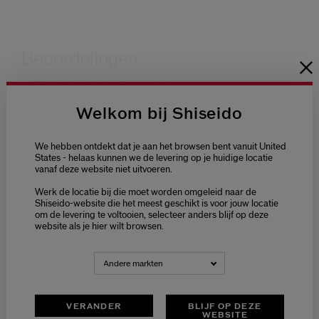
Welkom bij Shiseido
We hebben ontdekt dat je aan het browsen bent vanuit United
States - helaas kunnen we de levering op je huidige locatie
vanaf deze website niet uitvoeren.
Welcome / Bienvenue
Werk de locatie bij die moet worden omgeleid naar de
Selecteer je taal
Shiseido-website die het meest geschikt is voor jouw locatie
om de levering te voltooien, selecteer anders blijf op deze
Choisissez votre langue
website als je hier wilt browsen.
NEDERLANDS
FRANÇAIS
Andere markten
VERANDER
BLIJF OP DEZE
WEBSITE