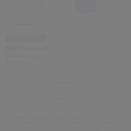
Shiseido.
 de nieuwste producten, exclusieve aanbiedingen, tips van experts & nog veel m
Stel je wachtwoord opnieuw 
Er is een e-mail naar je gestuurd 
BIO-PERFORMANCE
bestseller
BEV
Vergeet niet je spam en on
Skin Filler Serum
4.7
(386)
Lees
386
/be/nl/shiseido-skin-filler-serum-729238189911.html
Item nr.
€ 291,00
729238189911
DETAILS
beoordelingen.
2 X 30 ML
€ 272,00
Origineel:
Dezelfde
paginalink.
€ 291,00
2 x 30 ml
€ 247,00
refill (2 x 30 ml)
INSTANT VOORDELEN VAN FILLERS THUIS
Op cosmetische ingrepen geïnspireerde 2-fasen-serums
voor een huid die er in slechts 1 dag* 5 jaar jonger uitziet