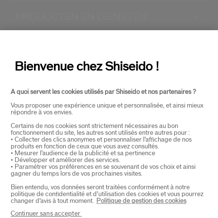
PRODUCTEN EN DIENSTEN
+
CONTACT
+
Bienvenue chez Shiseido !
A quoi servent les cookies utilisés par Shiseido et nos partenaires ?
Vous proposer une expérience unique et personnalisée, et ainsi mieux
répondre à vos envies.
Certains de nos cookies sont strictement nécessaires au bon
fonctionnement du site, les autres sont utilisés entre autres pour :
SELECTEER LAND
• Collecter des clics anonymes et personnaliser l’affichage de nos
produits en fonction de ceux que vous avez consultés.
• Mesurer l’audience de la publicité et sa pertinence
• Développer et améliorer des services.
• Paramétrer vos préférences en se souvenant de vos choix et ainsi
EU Verantwoordelijke voor producten
gagner du temps lors de vos prochaines visites.
SHISEIDO EUROPE
Bien entendu, vos données seront traitées conformément à notre
57 RUE DE VILLIERS
politique de confidentialité et d’utilisation des cookies et vous pourrez
92200 NEUILLY-SUR-SEINE
changer d’avis à tout moment.
Politique de gestion des cookies
Contact
Continuer sans accepter