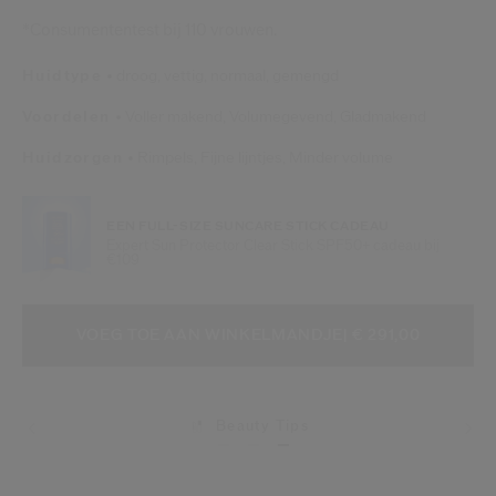
*Consumententest bij 110 vrouwen.
Huidtype
droog,
vettig,
normaal,
gemengd
Voordelen
Voller makend,
Volumegevend,
Gladmakend
Huidzorgen
Rimpels,
Fijne lijntjes,
Minder volume
EEN FULL-SIZE SUNCARE STICK CADEAU
Expert Sun Protector Clear Stick SPF50+ cadeau bij
€109
VOEG TOE AAN WINKELMANDOPTI
PRODUCTACTIES
VOEG TOE AAN WINKELMANDJE
| € 291,00
Beauty Tips
Levering