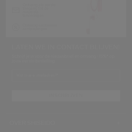
Ontvang als eerste
toegang tot de
nieuwste
lanceringen
Ontvang exclusieve
aanbiedingen
LATEN WE IN CONTACT BLIJVEN!
Schrijf je in voor de nieuwsbrief en ontvang -15%* op
jouw eerste bestelling
Wat is je e-mailadres?
*
INSCHRIJVEN
OVER SHISEIDO
+