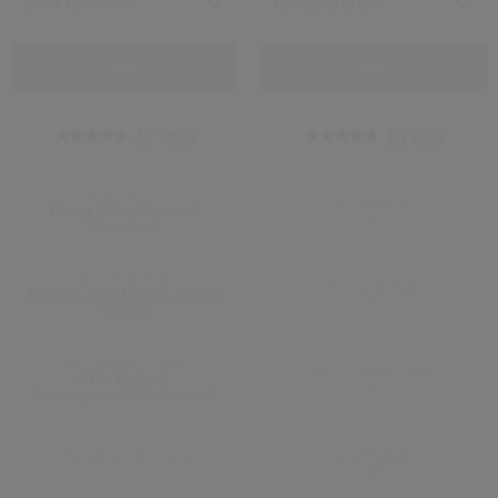
Skin Filler Serum
Hydrating Cream
View
View
4.7
(386)
4.8
(221)
HUIDTYPE:
HUIDTYPE:
Droog, Vettig, Normaal,
-
Gemengd
HUIDZORGEN:
HUIDZORGEN:
Rimpels, Fijne Lijntjes, Minder
-
Volume
PRODUCT.BENEFIT:
PRODUCT.BENEFIT:
Voller Makend,
-
Volumegevend, Gladmakend
TINTEN/ FORMATEN:
FORMATEN:
-
2