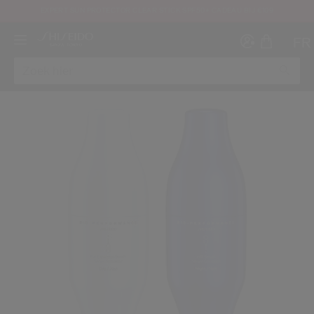
EXPERT SUN PROTECTOR CLEAR STICK SPF50+ CADEAU BIJ €109
FR
AFBEELDING
Maak ee
I
IN
REGI
oud ben en dat ik de Gebruiksvoorwaarden van de website heb gelezen en aanva