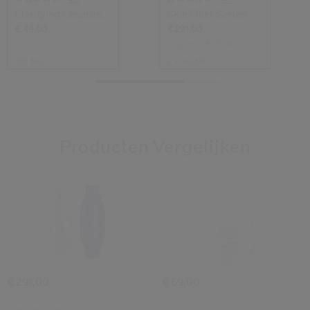
Clarifying Cleansing
Skin Filler Serum
Foam
€ 49,00
€ 291,00
Origineel:
€ 272,00
125 ML
2 X 30 ML
Producten Vergelijken
4.7
4.8
4.7
4.5
4.8
(386)
(142)
(216)
(221)
(151)
Skin Filler Serum
Hydrating Cr
€ 291,00
€ 69,00
Select variant
Select variant