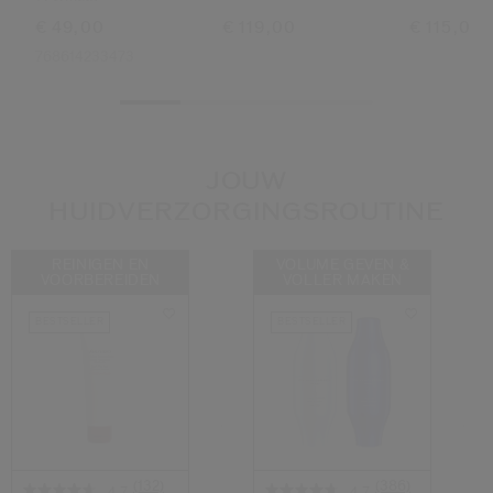
€ 49,00
€ 119,00
€ 115,00
768614233473
JOUW
HUIDVERZORGINGSROUTINE
REINIGEN EN
VOLUME GEVEN &
VOORBEREIDEN
VOLLER MAKEN
BESTSELLER
BESTSELLER
(132)
(386)
4.7
4.7