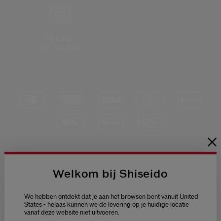
Shiseido.
 de nieuwste producten, exclusieve aanbiedingen, tips van experts & nog veel m
Stel je wachtwoord opnieuw 
VEILIGE
BETALING
Er is een e-mail naar je gestuurd 
BEV
Vergeet niet je spam en on
Blijf op de hoogte
Welkom bij Shiseido
van het laatste
nieuws van Shiseido
We hebben ontdekt dat je aan het browsen bent vanuit United
Ontvang als eerste
States - helaas kunnen we de levering op je huidige locatie
toegang tot de
nieuwste
vanaf deze website niet uitvoeren.
Welcome / Bienvenue
lanceringen