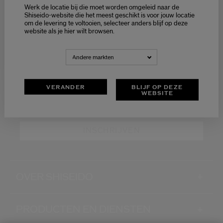
Werk de locatie bij die moet worden omgeleid naar de
Ontvang exclusieve
Selecteer je taal
Shiseido-website die het meest geschikt is voor jouw locatie
aanbiedingen
om de levering te voltooien, selecteer anders blijf op deze
Choisissez votre langue
website als je hier wilt browsen.
LATEN WE IN CONTACT BLIJVEN!
NEDERLANDS
FRANÇAIS
Andere markten
Schrijf je in voor de nieuwsbrief en ontvang -15%* op
jouw eerste bestelling
VERANDER
BLIJF OP DEZE
WEBSITE
Wat is je e-mailadres?
*
INSCHRIJVEN
OVER SHISEIDO
+
PRODUCTEN EN DIENSTEN
+