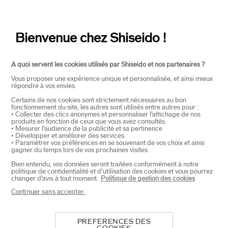
CONTACT
+
Bienvenue chez Shiseido !
A quoi servent les cookies utilisés par Shiseido et nos partenaires ?
Vous proposer une expérience unique et personnalisée, et ainsi mieux
répondre à vos envies.
Certains de nos cookies sont strictement nécessaires au bon
fonctionnement du site, les autres sont utilisés entre autres pour :
SELECTEER LAND
• Collecter des clics anonymes et personnaliser l’affichage de nos
produits en fonction de ceux que vous avez consultés.
• Mesurer l’audience de la publicité et sa pertinence
• Développer et améliorer des services.
• Paramétrer vos préférences en se souvenant de vos choix et ainsi
EU Verantwoordelijke voor producten
gagner du temps lors de vos prochaines visites.
SHISEIDO EUROPE
Bien entendu, vos données seront traitées conformément à notre
57 RUE DE VILLIERS
politique de confidentialité et d’utilisation des cookies et vous pourrez
92200 NEUILLY-SUR-SEINE
changer d’avis à tout moment.
Politique de gestion des cookies
Contact
Continuer sans accepter
PREFERENCES DES
Copyright ©2026 Shiseido Co.,Ltd. Alle rechten