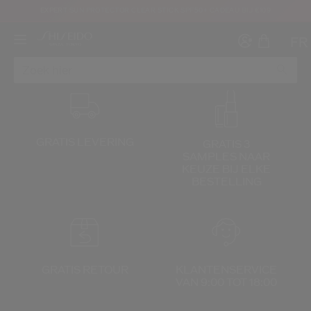
EXPERT SUN PROTECTOR CLEAR STICK SPF50+ CADEAU BIJ €109
FR
GRATIS LEVERING
GRATIS 3
SAMPLES NAAR
Maak ee
I
KEUZE
BIJ ELKE
BESTELLING
IN
REGI
GRATIS RETOUR
KLANTENSERVICE
VAN 9:00 TOT 18:00
oud ben en dat ik de Gebruiksvoorwaarden van de website heb gelezen en aanva