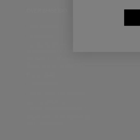
OVER SHISEIDO
PR
Over Shiseido
FA
Be
Onze acties
re
Juridische Informatie en
Voorwaarden Voor Gebruik
Re
Shiseido Cosmetics
Algemene Voorwaarden
Privacybeleid
Cookiebeleid
Configureer mijn cookies
Voorwaarden voor
consumentenbeoordeling
Algemene voorwaarden zijn
van toepassing.