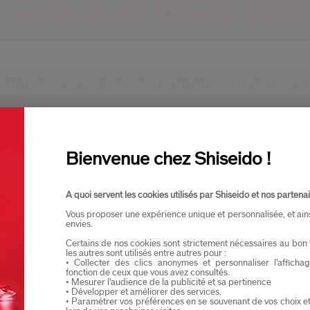
EXPERT SUN PROTECTOR CLEAR STICK SPF50+ CADEAU BIJ €109
VERZORGING
MAKEUP
ZON
GEUREN
MANNEN
AA
AMPLES NAAR KEUZE
GRATIS RETOUR
ESTELLING
V
Bienvenue chez Shiseido !
A quoi servent les cookies utilisés par Shiseido et nos partenai
Vous proposer une expérience unique et personnalisée, et ain
envies.
Certains de nos cookies sont strictement nécessaires au bon 
les autres sont utilisés entre autres pour :
• Collecter des clics anonymes et personnaliser l’affich
fonction de ceux que vous avez consultés.
• Mesurer l’audience de la publicité et sa pertinence
LATEN WE IN CONTACT BL
• Développer et améliorer des services.
• Paramétrer vos préférences en se souvenant de vos choix e