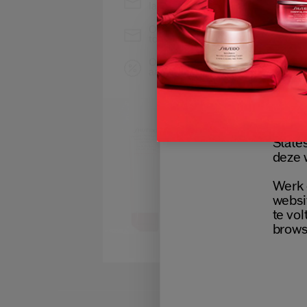
laatste nieuws van Shiseido
Ontvang als eerste toegang
tot de nieuwste lanceringen
Ontvang exclusieve
aanbiedingen
We he
States
deze 
Werk 
websi
te vol
brows