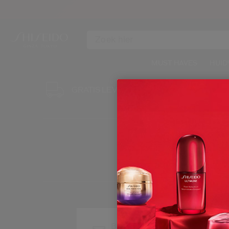
MUST HAVES
HUID
GRATIS 3 S
GRATIS LEVERING
BIJ ELKE B
Blijf op de hoogte van het