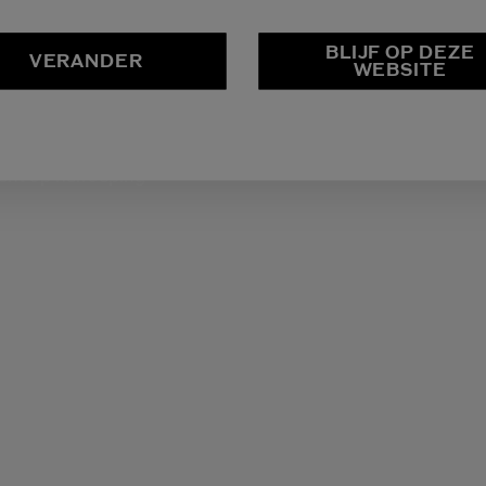
ODUCTEN EN DIENSTEN
CONTACT
BLIJF OP DEZE
VERANDER
WEBSITE
Q
Contact
stelling volgen en
tourneren
cht op herroeping