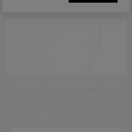
Blijf op de hoogte
van het laatste
nieuws van Shiseido
Ontvang als eerste
toegang tot de
nieuwste
lanceringen
Ontvang exclusieve
aanbiedingen
LATEN WE IN CONTACT BLIJVEN!
Schrijf je in voor de nieuwsbrief en ontvang -15%* op
jouw eerste bestelling
Wat is je e-mailadres?
*