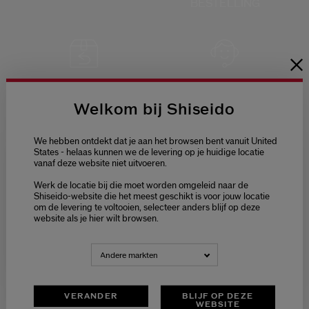
BESTELLING
GRATIS RETOUR
KLANTENSERVICE
VAN 9:00 TOT 18:00
Welkom bij Shiseido
We hebben ontdekt dat je aan het browsen bent vanuit United
States - helaas kunnen we de levering op je huidige locatie
vanaf deze website niet uitvoeren.
Welcome / Bienvenue
VEILIGE
Werk de locatie bij die moet worden omgeleid naar de
Selecteer je taal
Shiseido-website die het meest geschikt is voor jouw locatie
BETALING
om de levering te voltooien, selecteer anders blijf op deze
Choisissez votre langue
website als je hier wilt browsen.
NEDERLANDS
FRANÇAIS
Andere markten
VERANDER
BLIJF OP DEZE
WEBSITE