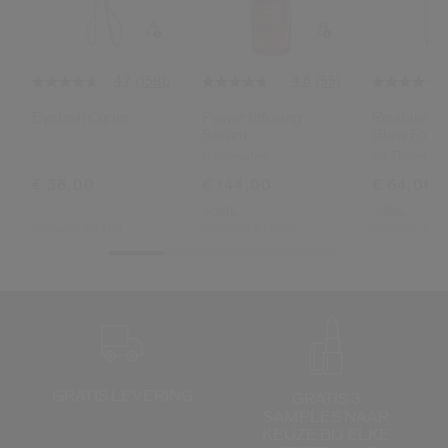
Shiseido.
 de nieuwste producten, exclusieve aanbiedingen, tips van experts & nog veel m
Stel je wachtwoord opnieuw 
4.7
4.8
(1581)
(55)
Eyelash Curler
Power Infusing
Revitaless
Er is een e-mail naar je gestuurd 
Serum
Glow Found
BEV
Spf30
Vergeet niet je spam en on
6 Formaten
23 Tinten
€ 38,00
€ 144,00
€ 64,00
50ML
30ML
Origineel:
€ 138,00
Origineel:
€ 61
Origineel:
€ 33,00
GRATIS LEVERING
GRATIS 3
SAMPLES NAAR
KEUZE
BIJ ELKE