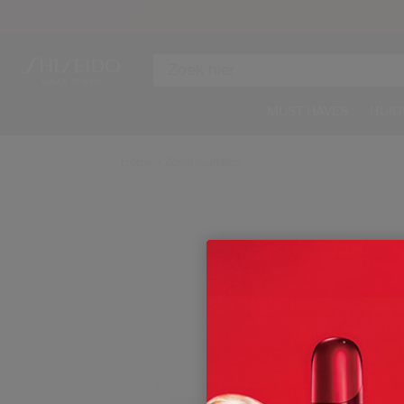
MUST HAVES
HUID
Home
Zoekresultaten