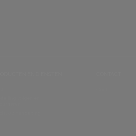
ODUCTEN EN DIENSTEN
CONTACT
Q
Contact
stelling volgen en
tourneren
cht op herroeping