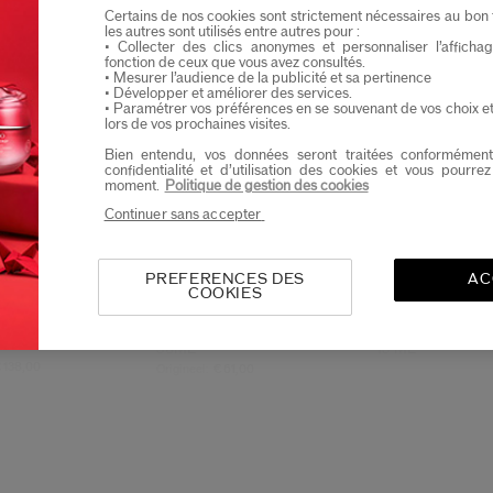
Bestseller
Bestseller
Certains de nos cookies sont strictement nécessaires au bon 
Ik verklaar dat ik minstens 16 jaar oud ben
les autres sont utilisés entre autres pour :
• Collecter des clics anonymes et personnaliser l’affich
Ik wil graag informatie ontvangen van Shiseid
fonction de ceux que vous avez consultés.
Je zal als eerste op de hoogte zijn van de nieu
• Mesurer l’audience de la publicité et sa pertinence
• Développer et améliorer des services.
• Paramétrer vos préférences en se souvenant de vos choix e
lors de vos prochaines visites.
Bien entendu, vos données seront traitées conformément
confidentialité et d’utilisation des cookies et vous pourre
moment.
Politique de gestion des cookies
4.8
4.5
(55)
(111)
Continuer sans accepter
nfusing Serum
Revitalessence Skin
Power Infusing
Glow Foundation
Concentrate
PREFERENCES DES
AC
Spf30
ten
23 Tinten
COOKIES
0
€ 64,00
€ 70,00
30ML
15 ML
 138,00
Origineel:
€ 61,00