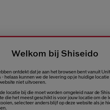
Welkom bij Shiseido
bben ontdekt dat je aan het browsen bent vanuit Uni
Welcome / Bienvenue
 - helaas kunnen we de levering op je huidige locatie
website niet uitvoeren.
de locatie bij die moet worden omgeleid naar de Shis
AMPLES NAAR KEUZE
Selecteer je taal
GRATIS RETOUR
ESTELLING
V
te die het meest geschikt is voor jouw locatie om de 
Choisissez votre langue
tooien, selecteer anders blijf op deze website als je hi
en.