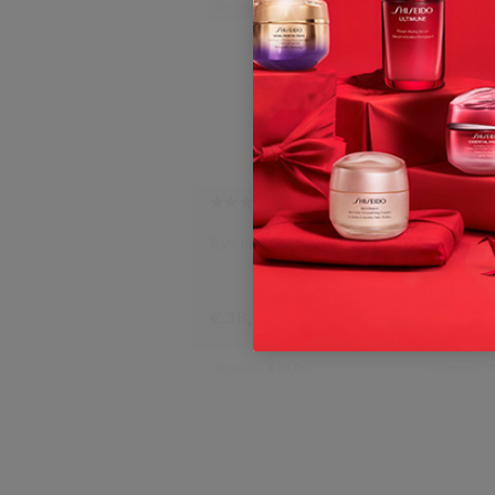
Bestseller
4.7
(1581)
Eyelash Curler
Power I
6 Forma
€ 38,00
€ 144,0
50ML
Origineel:
€ 33,00
Origineel:
€