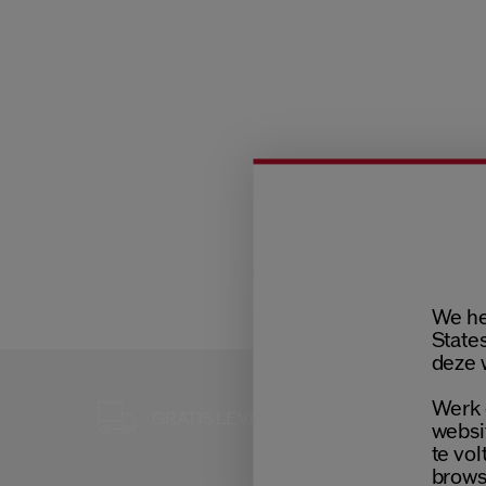
We he
States
deze 
Werk 
GRATIS 3 S
GRATIS LEVERING
BIJ ELKE B
websi
te vol
brows