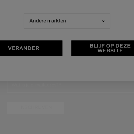
Andere markten
NEDERLANDS
FRANÇAIS
BLIJF OP DEZE
VERANDER
WEBSITE
LATEN WE IN CONTACT BL
Schrijf je in voor de nieuwsbrief en ontvang -15%* op jo
Wat is je e-mailadres?
*
INSCHRIJVEN