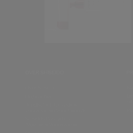
OVER SHISEIDO
PR
Over Shiseido
FA
Be
Onze acties
re
Juridische Informatie en
Voorwaarden Voor Gebruik
Re
Shiseido Cosmetics
Algemene Voorwaarden