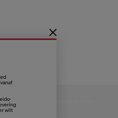
ted
 vanaf
eido-
KLANTENSERVICE
VEILIGE BETALING
AN 9:00 TOT 18:00
levering
er wilt