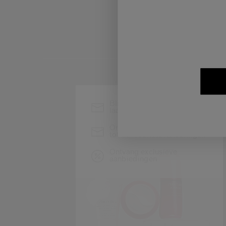
Blijf op de hoogte van het
laatste nieuws van Shiseido
Ontvang als eerste toegang
tot de nieuwste lanceringen
Ontvang exclusieve
aanbiedingen