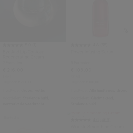
(1)
(55)
5.0
4.8
Eye And Lip Contour
Power Infusing Serum
Regenerating Cream
2 Formaten
6 Formaten
€ 216,00
€ 103,00
17ML
30ML
Origineel:
€ 210,00
Origineel:
€ 100,00
Huidtype:
droog,
vettig
Huidtype:
Alle huidtypes,
droog
Voordelen:
Stralende huid,
Voordelen:
Gladmakend,
Versterkt de veerkracht
Stralende huid
Bestseller
Bestseller
(466)
4.6
Wrinkle Smoothing Cream