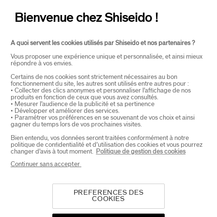
OVER SHISEIDO
+
Bienvenue chez Shiseido !
A quoi servent les cookies utilisés par Shiseido et nos partenaires ?
PRODUCTEN EN DIENSTEN
+
Vous proposer une expérience unique et personnalisée, et ainsi mieux
répondre à vos envies.
Certains de nos cookies sont strictement nécessaires au bon
CONTACT
+
fonctionnement du site, les autres sont utilisés entre autres pour :
• Collecter des clics anonymes et personnaliser l’affichage de nos
produits en fonction de ceux que vous avez consultés.
• Mesurer l’audience de la publicité et sa pertinence
• Développer et améliorer des services.
• Paramétrer vos préférences en se souvenant de vos choix et ainsi
gagner du temps lors de vos prochaines visites.
Bien entendu, vos données seront traitées conformément à notre
politique de confidentialité et d’utilisation des cookies et vous pourrez
changer d’avis à tout moment.
Politique de gestion des cookies
SELECTEER LAND
Continuer sans accepter
PREFERENCES DES
COOKIES
EU Verantwoordelijke voor producten
SHISEIDO EUROPE