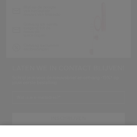
Blijf op de hoogte
van het laatste
nieuws van Shiseido
Ontvang als eerste
toegang tot de
nieuwste
lanceringen
Ontvang exclusieve
aanbiedingen
LATEN WE IN CONTACT BLIJVEN!
Schrijf je in voor de nieuwsbrief en ontvang -15%* op
jouw eerste bestelling
Wat is je e-mailadres?
*
INSCHRIJVEN