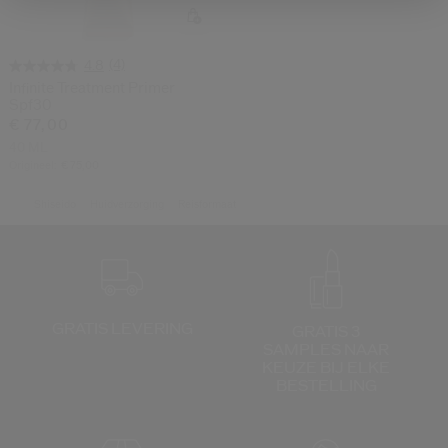
(4)
4.8
Infinite Treatment Primer
Spf30
€ 77,00
40 ML
Origineel:
€ 75,00
Shiseido
Huidverzorging
Reisformaat
GRATIS LEVERING
GRATIS 3
SAMPLES NAAR
KEUZE
BIJ ELKE
BESTELLING