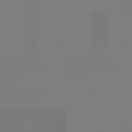
(71)
(168)
4.5
4.8
Intensive Wrinklespot
Expert Sun Protector Clear
Treatment A+
Stick Spf50+
€ 113,00
€ 37,00
20ML
Origineel:
€ 36,00
Huidtype:
Alle huidtypes
Voordelen:
Liftend