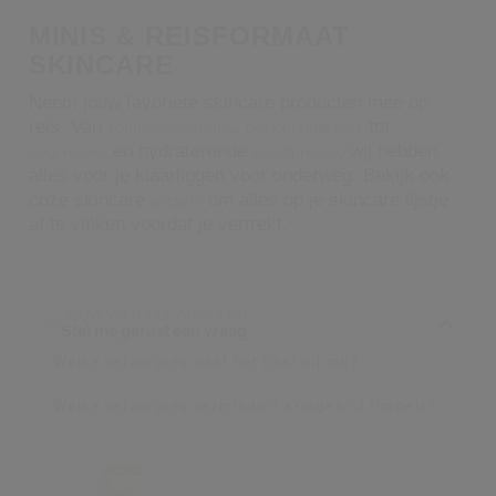
Shiseido.
MINIS & REISFORMAAT
 de nieuwste producten, exclusieve aanbiedingen, tips van experts & nog veel m
SKINCARE
Stel je wachtwoord opnieuw 
Neem jouw favoriete skincare producten mee op
reis. Van
,
tot
zonnebrandcrème
gezichtsmaskers
Er is een e-mail naar je gestuurd 
en hydraterende
, wij hebben
BEV
oogcrèmes
moisturizers
Vergeet niet je spam en on
alles voor je klaarliggen voor onderweg. Bekijk ook
onze skincare
om alles op je skincare lijstje
giftsets
af te vinken voordat je vertrekt.
JOUW VIRTUELE ADVISEUR
Stel me gerust een vraag
Welke verzorging past het best bij mij?
Welke verzorging vermindert kringen of rimpels?