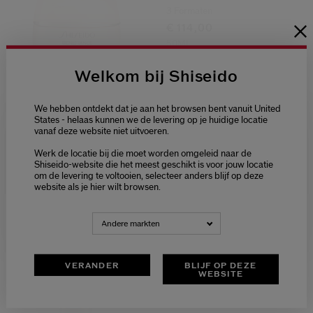
3 Formaten
€ 114,00
50ML
Origineel:
€ 110,00
Welkom bij Shiseido
We hebben ontdekt dat je aan het browsen bent vanuit United
(2887)
4.6
States - helaas kunnen we de levering op je huidige locatie
Wrinkle Smoothing Eye
vanaf deze website niet uitvoeren.
Welcome / Bienvenue
Cream
€ 85,00
Werk de locatie bij die moet worden omgeleid naar de
Selecteer je taal
Shiseido-website die het meest geschikt is voor jouw locatie
15ML
om de levering te voltooien, selecteer anders blijf op deze
Choisissez votre langue
Origineel:
€ 82,00
website als je hier wilt browsen.
NEDERLANDS
FRANÇAIS
Andere markten
VERANDER
BLIJF OP DEZE
WEBSITE