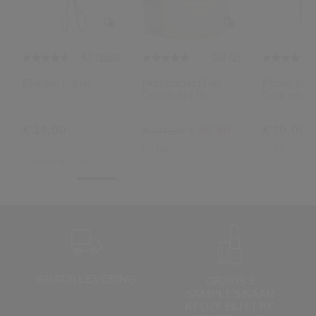
Shiseido.
 de nieuwste producten, exclusieve aanbiedingen, tips van experts & nog veel m
Stel je wachtwoord opnieuw 
4.7
5.0
(1581)
(2)
Eyelash Curler
Nutriperfect Day
Power Infu
Er is een e-mail naar je gestuurd 
Cream Spf 18
Concentrat
BEV
Vergeet niet je spam en on
€ 38,00
€ 86,80
€ 70,00
€ 124,00
50 ML
15 ML
Origineel:
€ 33,00
GRATIS LEVERING
GRATIS 3
SAMPLES NAAR
KEUZE
BIJ ELKE