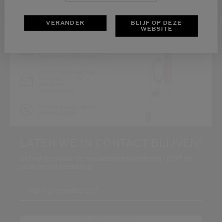
VERANDER
BLIJF OP DEZE
WEBSITE
Blijf op de hoogte
van het laatste
nieuws van Shiseido
Ontvang als eerste
toegang tot de
nieuwste
lanceringen
Ontvang exclusieve
aanbiedingen
LATEN WE IN CONTACT BLIJVEN!
Schrijf je in voor de nieuwsbrief en ontvang -15%* op
jouw eerste bestelling
Wat is je e-mailadres?
*