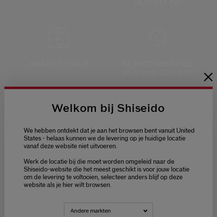
BESTELLING
GRATIS RETOUR
KLANTENSERVICE
VAN 9:00 TOT 18:00
Welkom bij Shiseido
VEILIGE
We hebben ontdekt dat je aan het browsen bent vanuit United
States - helaas kunnen we de levering op je huidige locatie
BETALING
vanaf deze website niet uitvoeren.
Welcome / Bienvenue
Werk de locatie bij die moet worden omgeleid naar de
Selecteer je taal
Shiseido-website die het meest geschikt is voor jouw locatie
om de levering te voltooien, selecteer anders blijf op deze
Choisissez votre langue
website als je hier wilt browsen.
NEDERLANDS
FRANÇAIS
Andere markten