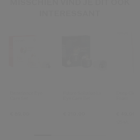
MISSCHIEN VIND JE DIT OOK
INTERESSANT
Nieuw
Benefiance Eye
Future Solution Lx
Deep Clean
Care Set
Eye Care Set
Foam
€ 89,00
€ 210,00
€ 49,00
125 ML