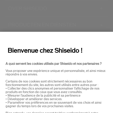
OVER SHISEIDO
+
PRODUCTEN EN DIENSTEN
+
CONTACT
+
Bienvenue chez Shiseido !
A quoi servent les cookies utilisés par Shiseido et nos partenaires ?
Vous proposer une expérience unique et personnalisée, et ainsi mieux
répondre à vos envies.
Certains de nos cookies sont strictement nécessaires au bon
fonctionnement du site, les autres sont utilisés entre autres pour :
SELECTEER LAND
• Collecter des clics anonymes et personnaliser l’affichage de nos
produits en fonction de ceux que vous avez consultés.
• Mesurer l’audience de la publicité et sa pertinence
• Développer et améliorer des services.
• Paramétrer vos préférences en se souvenant de vos choix et ainsi
EU Verantwoordelijke voor producten
gagner du temps lors de vos prochaines visites.
SHISEIDO EUROPE