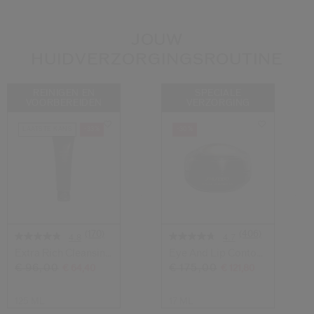
JOUW
HUIDVERZORGINGSROUTINE
REINIGEN EN
SPECIALE
VOORBEREIDEN
VERZORGING
LAATSTE KANS
-33%
-30%
(170)
(406)
4.8
4.7
Extra Rich Cleansing
Eye And Lip Contour
Foam
Regenerati...
€ 96,00
€ 175,00
€ 64,40
€ 121,80
125 ML
17 ML