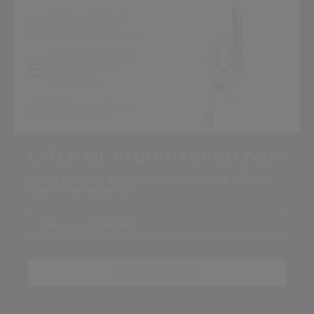
Blijf op de hoogte
van het laatste
nieuws van Shiseido
Ontvang als eerste
toegang tot de
nieuwste
lanceringen
Ontvang exclusieve
aanbiedingen
LATEN WE IN CONTACT BLIJVEN!
Schrijf je in voor de nieuwsbrief en ontvang -15%* op
jouw eerste bestelling
Wat is je e-mailadres?
*
INSCHRIJVEN