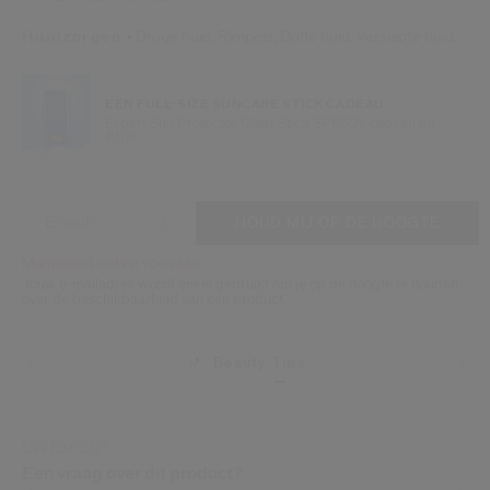
Huidzorgen
Droge huid,
Rimpels,
Doffe huid,
Verslapte huid
EEN FULL-SIZE SUNCARE STICK CADEAU
Expert Sun Protector Clear Stick SPF50+ cadeau bij
€109
VOEG TOE AAN WINKELMANDOPTI
PRODUCTACTIES
Email
*
HOUD MIJ OP DE HOOGTE
Momenteel niet op voorraad
Jouw e-mailadres wordt enkel gebruikt om je op de hoogte te houden
over de beschikbaarheid van een product.
Beauty Tips
Levering
UW EXPERT
Een vraag over dit product?