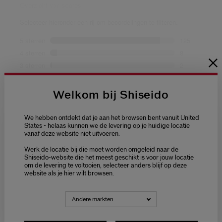
Welkom bij Shiseido
We hebben ontdekt dat je aan het browsen bent vanuit United
States - helaas kunnen we de levering op je huidige locatie
vanaf deze website niet uitvoeren.
Welcome / Bienvenue
Werk de locatie bij die moet worden omgeleid naar de
Selecteer je taal
Shiseido-website die het meest geschikt is voor jouw locatie
om de levering te voltooien, selecteer anders blijf op deze
Choisissez votre langue
website als je hier wilt browsen.
NEDERLANDS
FRANÇAIS
Andere markten