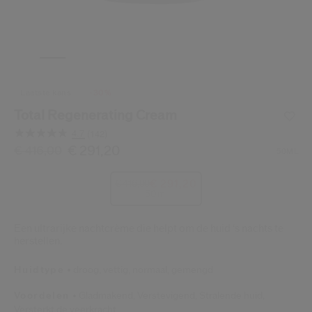
Shiseido.
 de nieuwste producten, exclusieve aanbiedingen, tips van experts & nog veel m
Stel je wachtwoord opnieuw 
Er is een e-mail naar je gestuurd 
laatste kans
-30%
BEV
Vergeet niet je spam en on
Total Regenerating Cream
4.7
(142)
Lees
142
/be/nl/shiseido-total-regenerating-cream-768614139218.
Item nr.
768614139218
€ 291,20
DETAILS
€ 416,00
50ML
beoordelingen.
Dezelfde
paginalink.
€ 291,20
€ 416,00
50 ml
Een ultrarijke nachtcrème die helpt om de huid ‘s nachts te
herstellen.
Huidtype
droog,
vettig,
normaal,
gemengd
Voordelen
Gladmakend,
Verstevigend,
Stralende huid,
Versterkt de veerkracht