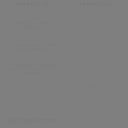
4.7
(142)
4.8
(221)
HUIDTYPE:
HUIDTYPE:
Droog, Vettig, Normaal,
-
Gemengd
HUIDZORGEN:
HUIDZORGEN:
Droge Huid, Rimpels, Doffe
-
Huid, Verslapte Huid
PRODUCT.BENEFIT:
Gladmakend, Verstevigend,
PRODUCT.BENEFIT:
Stralende Huid, Versterkt De
-
Veerkracht
FORMAAT:
FORMATEN:
1
2