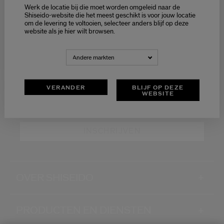
Werk de locatie bij die moet worden omgeleid naar de
Ontvang exclusieve
Selecteer je taal
Shiseido-website die het meest geschikt is voor jouw locatie
aanbiedingen
om de levering te voltooien, selecteer anders blijf op deze
Choisissez votre langue
website als je hier wilt browsen.
LATEN WE IN CONTACT BLIJVEN!
NEDERLANDS
FRANÇAIS
Andere markten
Schrijf je in voor de nieuwsbrief en ontvang -15%* op
jouw eerste bestelling
VERANDER
BLIJF OP DEZE
WEBSITE
Wat is je e-mailadres?
*
INSCHRIJVEN
OVER SHISEIDO
+
PRODUCTEN EN DIENSTEN
+