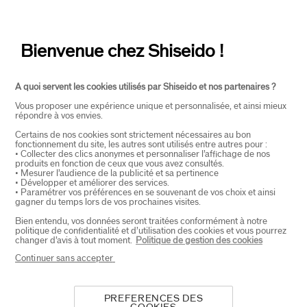
CONTACT
+
Bienvenue chez Shiseido !
A quoi servent les cookies utilisés par Shiseido et nos partenaires ?
Vous proposer une expérience unique et personnalisée, et ainsi mieux
répondre à vos envies.
Certains de nos cookies sont strictement nécessaires au bon
fonctionnement du site, les autres sont utilisés entre autres pour :
SELECTEER LAND
• Collecter des clics anonymes et personnaliser l’affichage de nos
produits en fonction de ceux que vous avez consultés.
• Mesurer l’audience de la publicité et sa pertinence
• Développer et améliorer des services.
• Paramétrer vos préférences en se souvenant de vos choix et ainsi
EU Verantwoordelijke voor producten
gagner du temps lors de vos prochaines visites.
SHISEIDO EUROPE
Bien entendu, vos données seront traitées conformément à notre
57 RUE DE VILLIERS
politique de confidentialité et d’utilisation des cookies et vous pourrez
92200 NEUILLY-SUR-SEINE
changer d’avis à tout moment.
Politique de gestion des cookies
Contact
Continuer sans accepter
PREFERENCES DES
Copyright ©2026 Shiseido Co.,Ltd. Alle rechten