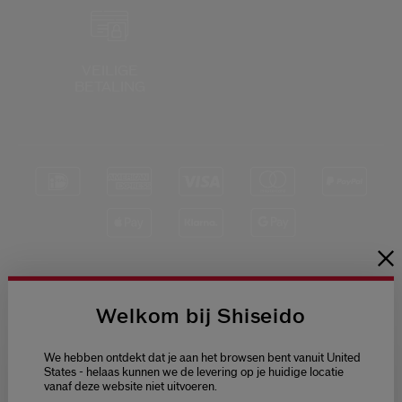
Shiseido.
 de nieuwste producten, exclusieve aanbiedingen, tips van experts & nog veel m
Stel je wachtwoord opnieuw 
VEILIGE
BETALING
Er is een e-mail naar je gestuurd 
BEV
Vergeet niet je spam en on
Blijf op de hoogte
Welkom bij Shiseido
van het laatste
nieuws van Shiseido
We hebben ontdekt dat je aan het browsen bent vanuit United
Ontvang als eerste
States - helaas kunnen we de levering op je huidige locatie
toegang tot de
nieuwste
vanaf deze website niet uitvoeren.
Welcome / Bienvenue
lanceringen