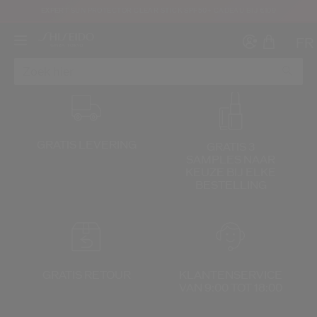
EXPERT SUN PROTECTOR CLEAR STICK SPF50+ CADEAU BIJ €109
FR
GRATIS LEVERING
GRATIS 3
SAMPLES NAAR
Maak ee
I
KEUZE
BIJ ELKE
BESTELLING
IN
REGI
GRATIS RETOUR
KLANTENSERVICE
VAN 9:00 TOT 18:00
oud ben en dat ik de Gebruiksvoorwaarden van de website heb gelezen en aanva