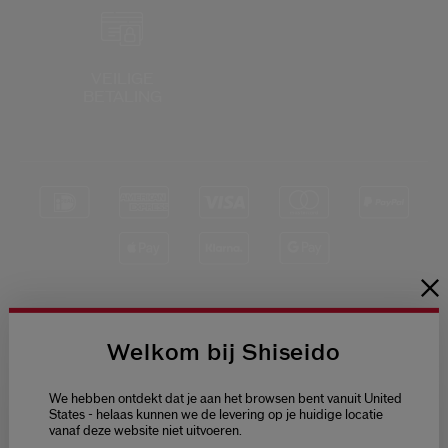
Shiseido.
 de nieuwste producten, exclusieve aanbiedingen, tips van experts & nog veel m
Stel je wachtwoord opnieuw 
VEILIGE
BETALING
Er is een e-mail naar je gestuurd 
BEV
Vergeet niet je spam en on
Blijf op de hoogte
Welkom bij Shiseido
van het laatste
nieuws van Shiseido
We hebben ontdekt dat je aan het browsen bent vanuit United
Ontvang als eerste
States - helaas kunnen we de levering op je huidige locatie
toegang tot de
nieuwste
vanaf deze website niet uitvoeren.
Welcome / Bienvenue
lanceringen