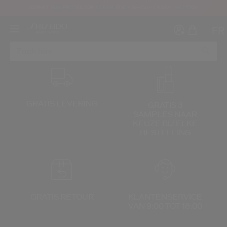
EXPERT SUN PROTECTOR CLEAR STICK SPF50+ CADEAU BIJ €109
FR
GRATIS LEVERING
GRATIS 3
SAMPLES NAAR
Maak ee
I
KEUZE
BIJ ELKE
BESTELLING
IN
REGI
GRATIS RETOUR
KLANTENSERVICE
VAN 9:00 TOT 18:00
oud ben en dat ik de Gebruiksvoorwaarden van de website heb gelezen en aanva