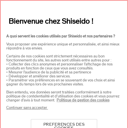
CONTACT
+
Bienvenue chez Shiseido !
A quoi servent les cookies utilisés par Shiseido et nos partenaires ?
Vous proposer une expérience unique et personnalisée, et ainsi mieux
répondre à vos envies.
Certains de nos cookies sont strictement nécessaires au bon
fonctionnement du site, les autres sont utilisés entre autres pour :
SELECTEER LAND
• Collecter des clics anonymes et personnaliser l’affichage de nos
produits en fonction de ceux que vous avez consultés.
• Mesurer l’audience de la publicité et sa pertinence
• Développer et améliorer des services.
• Paramétrer vos préférences en se souvenant de vos choix et ainsi
EU Verantwoordelijke voor producten
gagner du temps lors de vos prochaines visites.
SHISEIDO EUROPE
Bien entendu, vos données seront traitées conformément à notre
57 RUE DE VILLIERS
politique de confidentialité et d’utilisation des cookies et vous pourrez
92200 NEUILLY-SUR-SEINE
changer d’avis à tout moment.
Politique de gestion des cookies
Contact
Continuer sans accepter
PREFERENCES DES
Copyright ©2026 Shiseido Co.,Ltd. Alle rechten