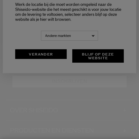
Werk de locatie bij die moet worden omgeleid naar de
Ontvang exclusieve
Selecteer je taal
Shiseido-website die het meest geschikt is voor jouw locatie
aanbiedingen
om de levering te voltooien, selecteer anders blijf op deze
Choisissez votre langue
website als je hier wilt browsen.
LATEN WE IN CONTACT BLIJVEN!
NEDERLANDS
FRANÇAIS
Andere markten
Schrijf je in voor de nieuwsbrief en ontvang -15%* op
jouw eerste bestelling
VERANDER
BLIJF OP DEZE
WEBSITE
Wat is je e-mailadres?
*
INSCHRIJVEN
OVER SHISEIDO
+
PRODUCTEN EN DIENSTEN
+