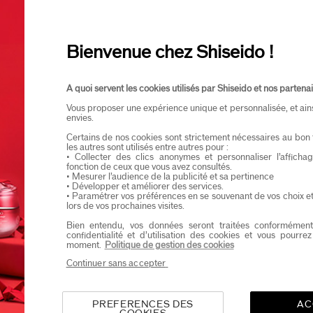
Ik verklaar dat ik minstens 16 jaar oud ben
Ik wil graag informatie ontvangen van Shiseid
Je zal als eerste op de hoogte zijn van de nieu
Bienvenue chez Shiseido !
A quoi servent les cookies utilisés par Shiseido et nos partenai
Vous proposer une expérience unique et personnalisée, et ain
envies.
Certains de nos cookies sont strictement nécessaires au bon 
les autres sont utilisés entre autres pour :
• Collecter des clics anonymes et personnaliser l’affich
fonction de ceux que vous avez consultés.
• Mesurer l’audience de la publicité et sa pertinence
• Développer et améliorer des services.
• Paramétrer vos préférences en se souvenant de vos choix e
lors de vos prochaines visites.
Bien entendu, vos données seront traitées conformément
confidentialité et d’utilisation des cookies et vous pourre
moment.
Politique de gestion des cookies
Continuer sans accepter
PREFERENCES DES
AC