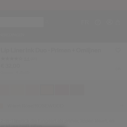
FR
NBIEDINGEN
Lip Liner Ink Duo - Primen + Omlijnen
4.4
(41)
Lees
41
e/nl/shiseido-lip-liner-ink-duo---primen-%2B-omli
em nr.
729238164185
€ 32,00
DETAILS
beoordelingen.
1,1G
Maak e
€ 25,00
Origineel:
Dezelfde
paginalink.
I
REG
Warm Rose/ROSEWOOD
2-in-1 lipstick die fungeert als primer, lippen kleurt, en
acht uur blijft zitten.