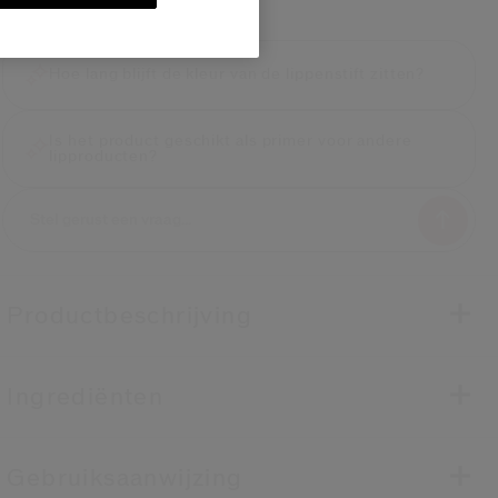
UW EXPERT
Een vraag over dit product?
Hoe lang blijft de kleur van de lippenstift zitten?
Is het product geschikt als primer voor andere
lipproducten?
Productbeschrijving
Ingrediënten
Gebruiksaanwijzing