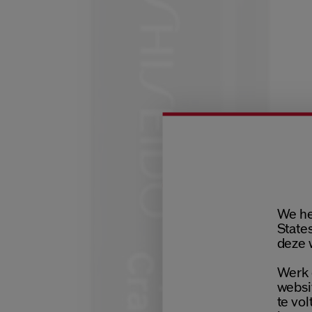
We he
States
deze 
Werk 
websi
te vol