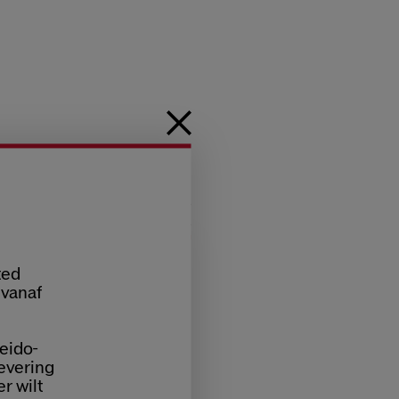
ted
 vanaf
eido-
levering
er wilt