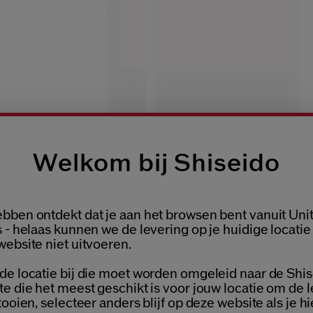
Welkom bij Shiseido
bben ontdekt dat je aan het browsen bent vanuit Uni
Welcome / Bienvenue
 - helaas kunnen we de levering op je huidige locatie
website niet uitvoeren.
de locatie bij die moet worden omgeleid naar de Shis
Selecteer je taal
te die het meest geschikt is voor jouw locatie om de 
Choisissez votre langue
tooien, selecteer anders blijf op deze website als je hi