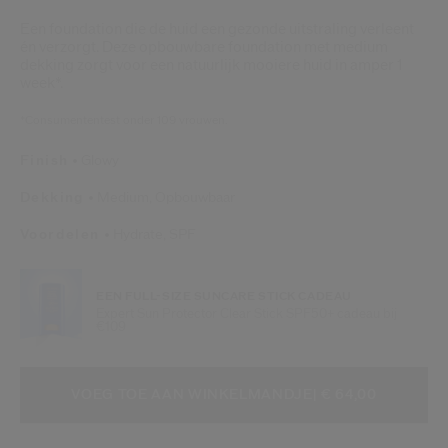
Een foundation die de huid een gezonde uitstraling verleent
én verzorgt. Deze opbouwbare foundation met medium
dekking zorgt voor een natuurlijk mooiere huid in amper 1
week*.
*Consumententest onder 109 vrouwen.
Finish
Glowy
Dekking
Medium,
Opbouwbaar
Voordelen
Hydrate,
SPF
EEN FULL-SIZE SUNCARE STICK CADEAU
Expert Sun Protector Clear Stick SPF50+ cadeau bij
€109
VOEG TOE AAN WINKELMANDOPTI
PRODUCTACTIES
VOEG TOE AAN WINKELMANDJE
| € 64,00