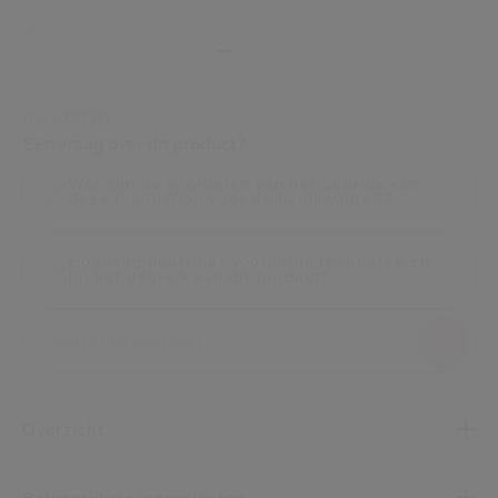
Beauty Tips
Levering
UW EXPERT
Een vraag over dit product?
Wat zijn de voordelen van het gebruik van
deze foundation voor de huidkwaliteit?
Hoe lang duurt het voordat ik resultaten zie
bij het gebruik van dit product?
Overzicht