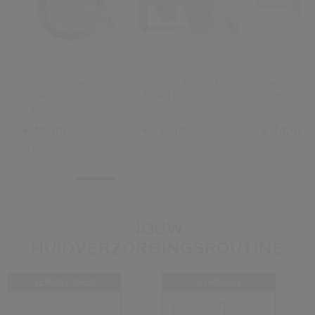
Color + Glow
Gsc Sun Protection
Gsc Tannin
Enhancer
Travel Kit
Compact Va
(bronze)
9 Tinten
€ 48,00
€ 28,00
€ 44,00
7G
JOUW
HUIDVERZORGINGSROUTINE
VERDEDIGEN
STRALEN
BESTSELLER