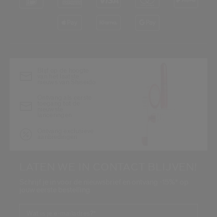
Blijf op de hoogte
van het laatste
nieuws van Shiseido
Ontvang als eerste
toegang tot de
nieuwste
lanceringen
Ontvang exclusieve
aanbiedingen
LATEN WE IN CONTACT BLIJVEN!
Schrijf je in voor de nieuwsbrief en ontvang -15%* op
jouw eerste bestelling
Wat is je e-mailadres?
*