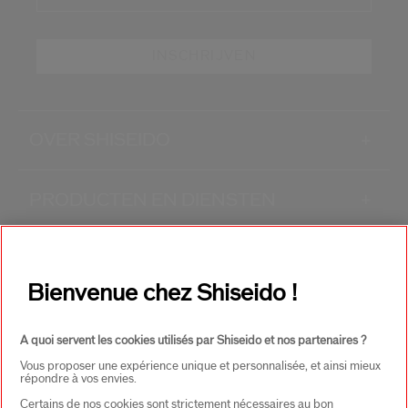
INSCHRIJVEN
OVER SHISEIDO
+
PRODUCTEN EN DIENSTEN
+
CONTACT
+
Bienvenue chez Shiseido !
A quoi servent les cookies utilisés par Shiseido et nos partenaires ?
Vous proposer une expérience unique et personnalisée, et ainsi mieux
répondre à vos envies.
Certains de nos cookies sont strictement nécessaires au bon