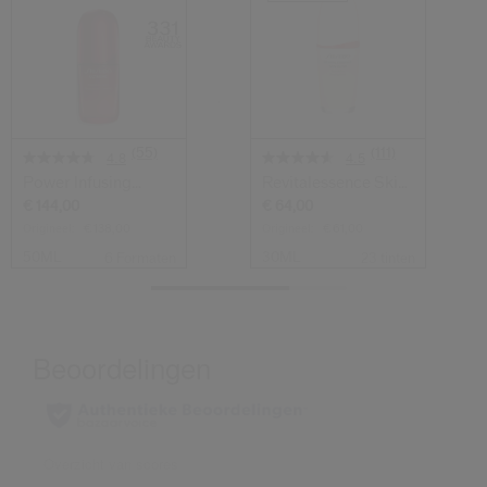
(55)
(111)
4.8
4.5
Power Infusing
Revitalessence Skin
Serum
Glow Found...
€ 144,00
€ 64,00
Origineel:
€ 138,00
Origineel:
€ 61,00
50ML
30ML
6 Formaten
23 tinten