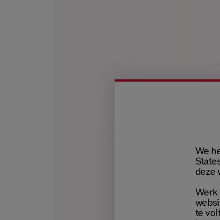
We he
States
deze 
Werk 
websi
te vol