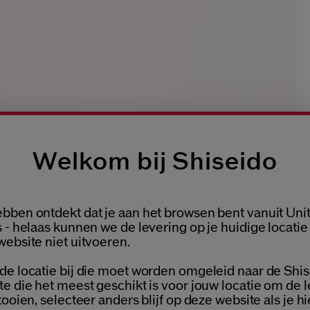
Welkom bij Shiseido
bben ontdekt dat je aan het browsen bent vanuit Uni
Welcome / Bienvenue
 - helaas kunnen we de levering op je huidige locatie
website niet uitvoeren.
de locatie bij die moet worden omgeleid naar de Shis
Selecteer je taal
te die het meest geschikt is voor jouw locatie om de 
Choisissez votre langue
tooien, selecteer anders blijf op deze website als je hi