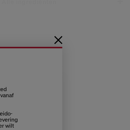
Alle ingrediënten
ted
 vanaf
eido-
levering
er wilt