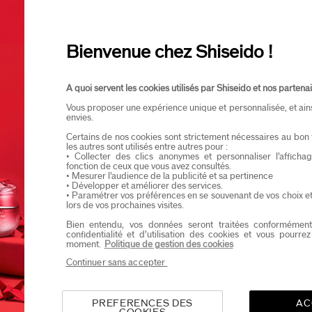
Ik verklaar dat ik minstens 16 jaar oud ben
Ik wil graag informatie ontvangen van Shiseid
Je zal als eerste op de hoogte zijn van de nieu
Bienvenue chez Shiseido !
A quoi servent les cookies utilisés par Shiseido et nos partenai
Vous proposer une expérience unique et personnalisée, et ain
envies.
Certains de nos cookies sont strictement nécessaires au bon 
les autres sont utilisés entre autres pour :
• Collecter des clics anonymes et personnaliser l’affich
fonction de ceux que vous avez consultés.
• Mesurer l’audience de la publicité et sa pertinence
• Développer et améliorer des services.
• Paramétrer vos préférences en se souvenant de vos choix e
lors de vos prochaines visites.
Bien entendu, vos données seront traitées conformément
confidentialité et d’utilisation des cookies et vous pourre
moment.
Politique de gestion des cookies
Continuer sans accepter
PREFERENCES DES
AC