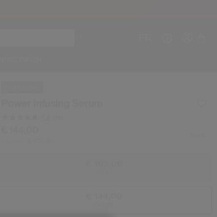
FR
NBIEDINGEN
ULTIMUNE
Power Infusing Serum
4.8
(55)
Maak e
Lees
55
be/nl/shiseido-power-infusing-serum-768614223900
em nr.
768614223900
€ 144,00
DETAILS
beoordelingen.
50ML
€ 138,00
I
Origineel:
Dezelfde
paginalink.
REG
€ 103,00
30 ml
€ 144,00
50 ml