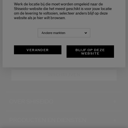
Werk de locatie bij die moet worden omgeleid naar de
Ontvang exclusieve
Selecteer je taal
Shiseido-website die het meest geschikt is voor jouw locatie
aanbiedingen
om de levering te voltooien, selecteer anders blijf op deze
Choisissez votre langue
website als je hier wilt browsen.
LATEN WE IN CONTACT BLIJVEN!
NEDERLANDS
FRANÇAIS
Andere markten
Schrijf je in voor de nieuwsbrief en ontvang -15%* op
jouw eerste bestelling
VERANDER
BLIJF OP DEZE
WEBSITE
Wat is je e-mailadres?
*
INSCHRIJVEN
OVER SHISEIDO
+
PRODUCTEN EN DIENSTEN
+