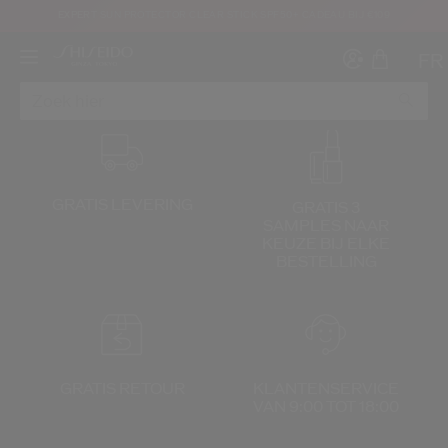
EXPERT SUN PROTECTOR CLEAR STICK SPF50+ CADEAU BIJ €109
FR
GRATIS LEVERING
GRATIS 3
SAMPLES NAAR
Maak ee
I
KEUZE
BIJ ELKE
BESTELLING
IN
REGI
GRATIS RETOUR
KLANTENSERVICE
VAN 9:00 TOT 18:00
oud ben en dat ik de Gebruiksvoorwaarden van de website heb gelezen en aanva