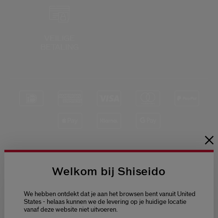
Shiseido.
 de nieuwste producten, exclusieve aanbiedingen, tips van experts & nog veel m
Stel je wachtwoord opnieuw 
VEILIGE
BETALING
Er is een e-mail naar je gestuurd 
BEV
Vergeet niet je spam en on
Blijf op de hoogte
Welkom bij Shiseido
van het laatste
nieuws van Shiseido
We hebben ontdekt dat je aan het browsen bent vanuit United
Ontvang als eerste
States - helaas kunnen we de levering op je huidige locatie
toegang tot de
nieuwste
vanaf deze website niet uitvoeren.
Welcome / Bienvenue
lanceringen