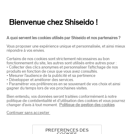
CONTACT
+
Bienvenue chez Shiseido !
A quoi servent les cookies utilisés par Shiseido et nos partenaires ?
Vous proposer une expérience unique et personnalisée, et ainsi mieux
répondre à vos envies.
Certains de nos cookies sont strictement nécessaires au bon
fonctionnement du site, les autres sont utilisés entre autres pour :
SELECTEER LAND
• Collecter des clics anonymes et personnaliser l’affichage de nos
produits en fonction de ceux que vous avez consultés.
• Mesurer l’audience de la publicité et sa pertinence
• Développer et améliorer des services.
• Paramétrer vos préférences en se souvenant de vos choix et ainsi
EU Verantwoordelijke voor producten
gagner du temps lors de vos prochaines visites.
SHISEIDO EUROPE
Bien entendu, vos données seront traitées conformément à notre
57 RUE DE VILLIERS
politique de confidentialité et d’utilisation des cookies et vous pourrez
92200 NEUILLY-SUR-SEINE
changer d’avis à tout moment.
Politique de gestion des cookies
Contact
Continuer sans accepter
PREFERENCES DES
Copyright ©2026 Shiseido Co.,Ltd. Alle rechten