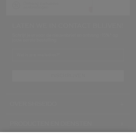
Ontvang exclusieve
aanbiedingen
LATEN WE IN CONTACT BLIJVEN!
Schrijf je in voor de nieuwsbrief en ontvang -15%* op
jouw eerste bestelling
Wat is je e-mailadres?
*
INSCHRIJVEN
OVER SHISEIDO
+
PRODUCTEN EN DIENSTEN
+