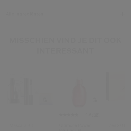
Alle ingrediënten
MISSCHIEN VIND JE DIT OOK
INTERESSANT
4.9
(58)
Mascara Kit
Ultimune Power
Zen 2.0 Ed
Infusing Oil