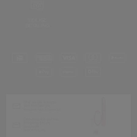
VEILIGE
BETALING
Blijf op de hoogte
van het laatste
nieuws van Shiseido
Ontvang als eerste
toegang tot de
nieuwste
lanceringen