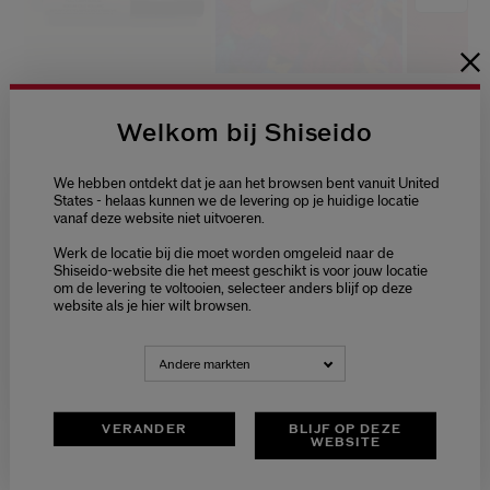
Welkom bij Shiseido
We hebben ontdekt dat je aan het browsen bent vanuit United
States - helaas kunnen we de levering op je huidige locatie
vanaf deze website niet uitvoeren.
Welcome / Bienvenue
Werk de locatie bij die moet worden omgeleid naar de
Selecteer je taal
Shiseido-website die het meest geschikt is voor jouw locatie
om de levering te voltooien, selecteer anders blijf op deze
Choisissez votre langue
website als je hier wilt browsen.
NEDERLANDS
FRANÇAIS
Andere markten
VERANDER
BLIJF OP DEZE
WEBSITE