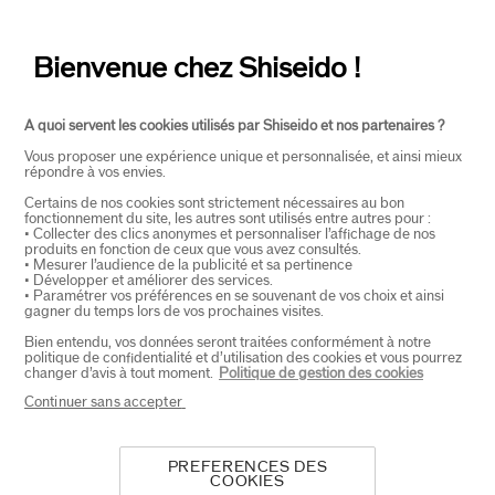
CONTACT
+
Bienvenue chez Shiseido !
A quoi servent les cookies utilisés par Shiseido et nos partenaires ?
Vous proposer une expérience unique et personnalisée, et ainsi mieux
répondre à vos envies.
Certains de nos cookies sont strictement nécessaires au bon
fonctionnement du site, les autres sont utilisés entre autres pour :
SELECTEER LAND
• Collecter des clics anonymes et personnaliser l’affichage de nos
produits en fonction de ceux que vous avez consultés.
• Mesurer l’audience de la publicité et sa pertinence
• Développer et améliorer des services.
• Paramétrer vos préférences en se souvenant de vos choix et ainsi
EU Verantwoordelijke voor producten
gagner du temps lors de vos prochaines visites.
SHISEIDO EUROPE
Bien entendu, vos données seront traitées conformément à notre
57 RUE DE VILLIERS
politique de confidentialité et d’utilisation des cookies et vous pourrez
92200 NEUILLY-SUR-SEINE
changer d’avis à tout moment.
Politique de gestion des cookies
Contact
Continuer sans accepter
PREFERENCES DES
Copyright ©2026 Shiseido Co.,Ltd. Alle rechten
COOKIES
voorbehouden.