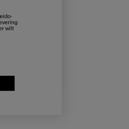
eido-
levering
er wilt