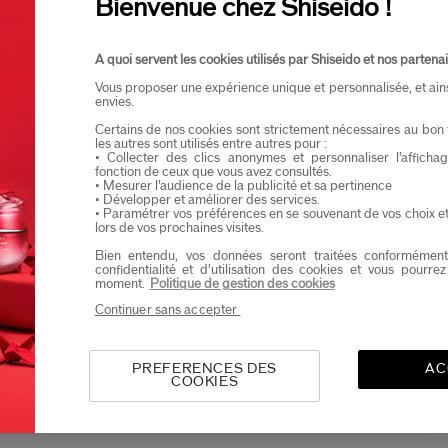
Bienvenue chez Shiseido !
Ik verklaar dat ik minstens 16 jaar oud ben
Ik wil graag informatie ontvangen van Shiseid
A quoi servent les cookies utilisés par Shiseido et nos partenai
Je zal als eerste op de hoogte zijn van de nieu
Vous proposer une expérience unique et personnalisée, et ain
envies.
Certains de nos cookies sont strictement nécessaires au bon 
les autres sont utilisés entre autres pour :
• Collecter des clics anonymes et personnaliser l’affich
fonction de ceux que vous avez consultés.
• Mesurer l’audience de la publicité et sa pertinence
• Développer et améliorer des services.
• Paramétrer vos préférences en se souvenant de vos choix e
lors de vos prochaines visites.
Bien entendu, vos données seront traitées conformément
confidentialité et d’utilisation des cookies et vous pourre
moment.
Politique de gestion des cookies
Continuer sans accepter
PREFERENCES DES
AC
COOKIES