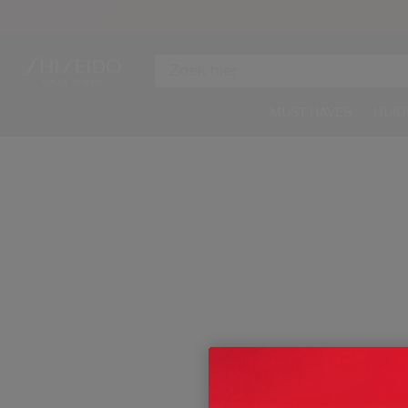
MUST HAVES
HUID
AFBEELDING