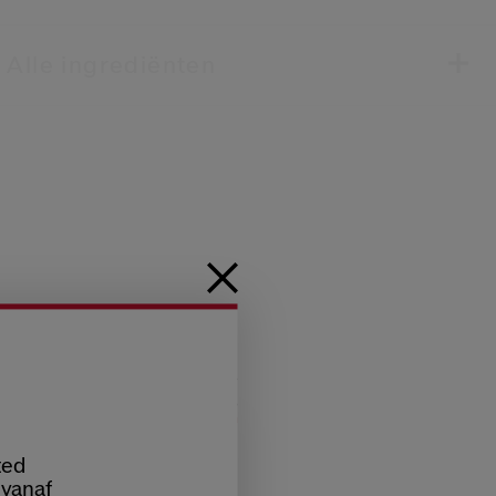
Alle ingrediënten
ted
 vanaf