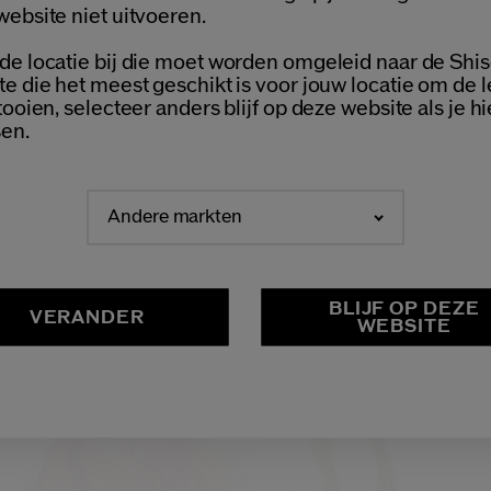
Welcome / Bienvenue
website niet uitvoeren.
de locatie bij die moet worden omgeleid naar de Shis
Selecteer je taal
te die het meest geschikt is voor jouw locatie om de 
Choisissez votre langue
tooien, selecteer anders blijf op deze website als je hi
en.
Andere markten
NEDERLANDS
FRANÇAIS
BLIJF OP DEZE
VERANDER
WEBSITE