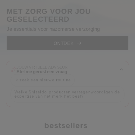
Shiseido.
 de nieuwste producten, exclusieve aanbiedingen, tips van experts & nog veel m
MET ZORG VOOR JOU
GESELECTEERD
Stel je wachtwoord opnieuw 
Je essentials voor nazomerse verzorging
Er is een e-mail naar je gestuurd 
BEV
ONTDEK
Vergeet niet je spam en on
JOUW VIRTUELE ADVISEUR
Stel me gerust een vraag
Ik zoek een nieuwe routine
Welke Shiseido-producten vertegenwoordigen de
expertise van het merk het best?
bestsellers