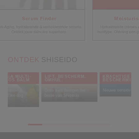
Serum Finder
Moisturise
-Aging, hydraterende & verhelderende serums.
Hydraterende crèmes voor
Ontdek jouw skincare superhero.
huidtype. Ontvang een gep
ONTDEK
SHISEIDO
ELLIA MULTI-
LIFT. BESCHERM.
KRACHTIGE UV
EF SOS BALM
OMHUL.
BESCHERMING
 hydratatie &
Onze sets brengen het
Nieuwe sensitive fo
ing. Elke dag.
beste van Shiseido.