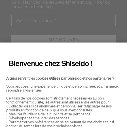
Schrijf je in voor de nieuwsbrief en ontvang -15%* op
jouw eerste bestelling
Wat is je e-mailadres?
*
INSCHRIJVEN
Bienvenue chez Shiseido !
OVER SHISEIDO
+
A quoi servent les cookies utilisés par Shiseido et nos partenaires ?
PRODUCTEN EN DIENSTEN
+
Vous proposer une expérience unique et personnalisée, et ainsi mieux
répondre à vos envies.
Certains de nos cookies sont strictement nécessaires au bon
fonctionnement du site, les autres sont utilisés entre autres pour :
CONTACT
+
• Collecter des clics anonymes et personnaliser l’affichage de nos
produits en fonction de ceux que vous avez consultés.
• Mesurer l’audience de la publicité et sa pertinence
• Développer et améliorer des services.
• Paramétrer vos préférences en se souvenant de vos choix et ainsi
gagner du temps lors de vos prochaines visites.