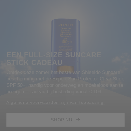
EEN FULL-SIZE SUNCARE
STICK CADEAU
Ontdek deze zomer het beste van Shiseido Suncare
bescherming met de Expert Sun Protector Clear Stick
SPF 50+, handig voor onderweg en moeiteloos aan te
brengen – cadeau bij besteding vanaf € 109.
Algemene voorwaarden zijn van toepassing.
SHOP NU