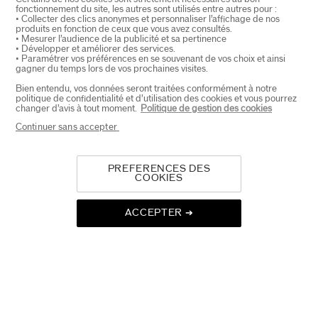
PRODUCTEN EN DIENSTEN
+
fonctionnement du site, les autres sont utilisés entre autres pour :
• Collecter des clics anonymes et personnaliser l’affichage de nos
produits en fonction de ceux que vous avez consultés.
• Mesurer l’audience de la publicité et sa pertinence
• Développer et améliorer des services.
CONTACT
+
• Paramétrer vos préférences en se souvenant de vos choix et ainsi
gagner du temps lors de vos prochaines visites.
Bien entendu, vos données seront traitées conformément à notre
politique de confidentialité et d’utilisation des cookies et vous pourrez
changer d’avis à tout moment.
Politique de gestion des cookies
Continuer sans accepter
PREFERENCES DES
COOKIES
SELECTEER LAND
ACCEPTER ➔
EU Verantwoordelijke voor producten
SHISEIDO EUROPE
57 RUE DE VILLIERS
92200 NEUILLY-SUR-SEINE
Contact