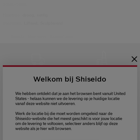
50ML+50ML
Huidtype:
droog,
vettig
Voordelen:
Liftend,
Sculpterend
Shiseido
Must Haves
Exclusief online
GRATIS LEVERING
GRATIS 3
Welkom bij Shiseido
SAMPLES NAAR
KEUZE
BIJ ELKE
BESTELLING
We hebben ontdekt dat je aan het browsen bent vanuit United
States - helaas kunnen we de levering op je huidige locatie
vanaf deze website niet uitvoeren.
Welcome / Bienvenue
Werk de locatie bij die moet worden omgeleid naar de
Selecteer je taal
Shiseido-website die het meest geschikt is voor jouw locatie
om de levering te voltooien, selecteer anders blijf op deze
Choisissez votre langue
website als je hier wilt browsen.
GRATIS RETOUR
KLANTENSERVICE
VAN 9:00 TOT 18:00