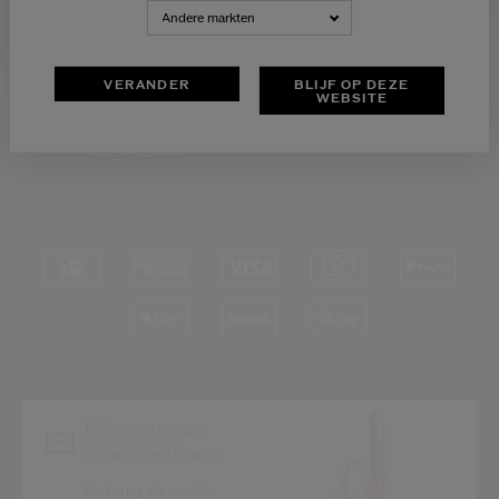
NEDERLANDS
FRANÇAIS
Andere markten
VERANDER
BLIJF OP DEZE
WEBSITE
VEILIGE
BETALING
Blijf op de hoogte
van het laatste
nieuws van Shiseido
Ontvang als eerste