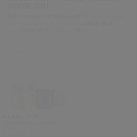
VOOR JOU
Shiseido.
 de nieuwste producten, exclusieve aanbiedingen, tips van experts & nog veel m
Ben je opzoek naar exclusiviteit?
,
Lichaamsverzorging
Stel je wachtwoord opnieuw 
,
,
, ontdek deze
huidverzorging
parfum
skincare sets
selectie producten exclusief online.
Er is een e-mail naar je gestuurd 
BEV
Vergeet niet je spam en on
Exclusief Online
(2)
4.0
Concentrated Supreme Duo
Cream
€ 260,00