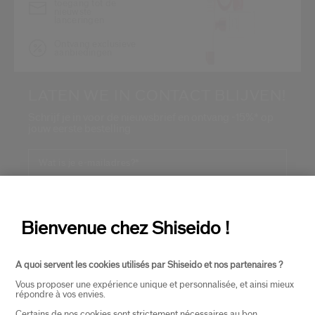
toegang tot de
nieuwste
lanceringen
Ontvang exclusieve
aanbiedingen
LATEN WE IN CONTACT BLIJVEN!
Schrijf je in voor de nieuwsbrief en ontvang -15%* op
jouw eerste bestelling
Wat is je e-mailadres?
*
INSCHRIJVEN
Bienvenue chez Shiseido !
A quoi servent les cookies utilisés par Shiseido et nos partenaires ?
OVER SHISEIDO
+
Vous proposer une expérience unique et personnalisée, et ainsi mieux
répondre à vos envies.
Certains de nos cookies sont strictement nécessaires au bon