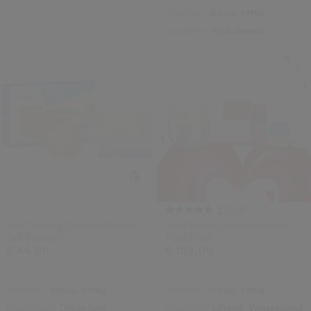
Huidtype:
droog,
vettig
Voordelen:
Hydraterend
(3)
5.0
Gsc Tanning Compact Value
Vital Perfection Advanced
Set (honey)
Pouch Set
€ 44,00
€ 153,00
Huidtype:
droog,
vettig
Huidtype:
droog,
vettig
Huidzorgen:
Droge huid,
Voordelen:
Liftend,
Verstevigend