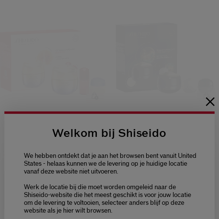
Welkom bij Shiseido
Vital Perfection Value Set
Future Solution Lx Eye Care
Set
€ 153,00
€ 210,00
We hebben ontdekt dat je aan het browsen bent vanuit United
States - helaas kunnen we de levering op je huidige locatie
vanaf deze website niet uitvoeren.
Welcome / Bienvenue
Huidtype:
droog,
vettig
Huidtype:
droog,
vettig
Werk de locatie bij die moet worden omgeleid naar de
Voordelen:
Liftend,
Verstevigend
Voordelen:
Hydraterend,
Selecteer je taal
Shiseido-website die het meest geschikt is voor jouw locatie
Verhelderend
om de levering te voltooien, selecteer anders blijf op deze
Choisissez votre langue
website als je hier wilt browsen.