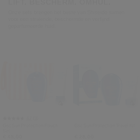
LIFT. BESCHERM. OMHUL.
Shiseido.
 de nieuwste producten, exclusieve aanbiedingen, tips van experts & nog veel m
Onze sets brengen het beste van Shiseido samen
voor een stralende, beschermde en verfijnd
Stel je wachtwoord opnieuw 
geparfumeerde huid.
Er is een e-mail naar je gestuurd 
BEV
Vergeet niet je spam en on
(3)
4.7
Gsc Sun Protection Pouch
Gsc Sun Protection Travel Kit
Set
€ 48,00
€ 28,00