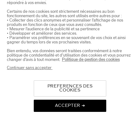
répondre à vos envies.
Certains de nos cookies sont strictement nécessaires au bon
fonctionnement du site, les autres sont utilisés entre autres pour :
• Collecter des clics anonymes et personnaliser l’affichage de nos
(4)
4.5
produits en fonction de ceux que vous avez consultés.
• Mesurer l’audience de la publicité et sa pertinence
Plumping & Tightening Ritual
Waso Hydratatie Routine
• Développer et améliorer des services.
Bundel
• Paramétrer vos préférences en se souvenant de vos choix et ainsi
€ 270,00
€ 72,25
€ 85,00
gagner du temps lors de vos prochaines visites.
50ML
Bien entendu, vos données seront traitées conformément à notre
politique de confidentialité et d’utilisation des cookies et vous pourrez
Huidtype:
droog,
vettig
changer d’avis à tout moment.
Politique de gestion des cookies
Voordelen:
Gladmakend,
Continuer sans accepter
Voller makend
PREFERENCES DES
COOKIES
ACCEPTER ➔