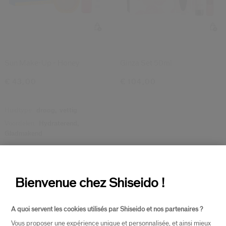
Sun Make-Up - Honey
Ginza Set 50ml
€ 43,00
€ 104,00
Huidtype:
droog,
vettig
Voordelen:
Hydraterend,
Gladmakend
-15%
Bienvenue chez Shiseido !
A quoi servent les cookies utilisés par Shiseido et nos partenaires ?
Vous proposer une expérience unique et personnalisée, et ainsi mieux