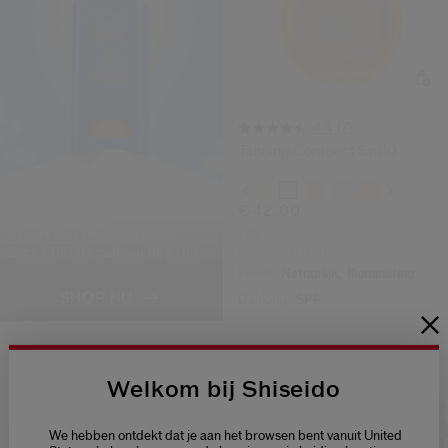
(7)
4.4
Tanning Compact Spf10
Variaties
€ 42,00
Expert Sun Protector Clear
12G
Stick SPF50+ cadeau bij €109
Origineel:
€ 41,00
Finish:
Natuurlijk,
Illuminating
SHOP NU
Dekking:
SPF
Bestseller
Welkom bij Shiseido
We hebben ontdekt dat je aan het browsen bent vanuit United