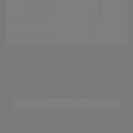
nieuws van Shiseido
Ontvang als eerste
toegang tot de
nieuwste
lanceringen
Ontvang exclusieve
aanbiedingen
LATEN WE IN CONTACT BLIJVEN!
Schrijf je in voor de nieuwsbrief en ontvang -15%* op
jouw eerste bestelling
Wat is je e-mailadres?
*
INSCHRIJVEN
OVER SHISEIDO
+