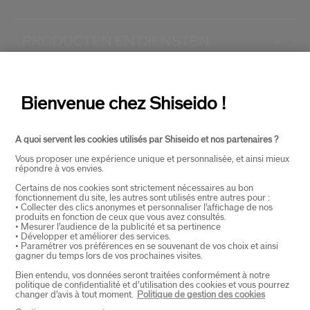
PRODUCTEN EN DIENSTEN
+
CONTACT
+
Bienvenue chez Shiseido !
A quoi servent les cookies utilisés par Shiseido et nos partenaires ?
Vous proposer une expérience unique et personnalisée, et ainsi mieux
répondre à vos envies.
Certains de nos cookies sont strictement nécessaires au bon
fonctionnement du site, les autres sont utilisés entre autres pour :
• Collecter des clics anonymes et personnaliser l’affichage de nos
SELECTEER LAND
produits en fonction de ceux que vous avez consultés.
• Mesurer l’audience de la publicité et sa pertinence
• Développer et améliorer des services.
• Paramétrer vos préférences en se souvenant de vos choix et ainsi
gagner du temps lors de vos prochaines visites.
EU Verantwoordelijke voor producten
SHISEIDO EUROPE
Bien entendu, vos données seront traitées conformément à notre
politique de confidentialité et d’utilisation des cookies et vous pourrez
57 RUE DE VILLIERS
changer d’avis à tout moment.
Politique de gestion des cookies
92200 NEUILLY-SUR-SEINE