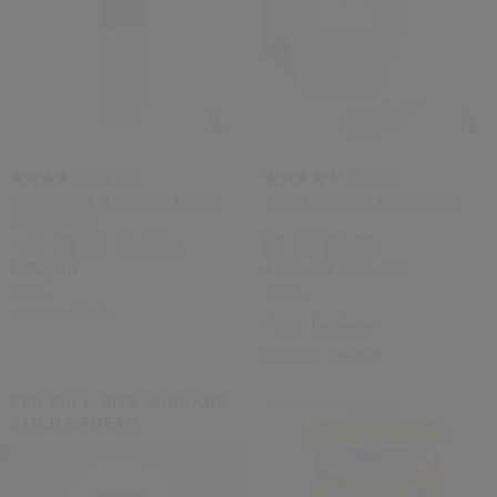
(3)
(13)
3.7
4.6
Synchro Skin Radiant Lifting
Total Radiance Foundation
Foundation
Variaties
Variaties
€ 73,50
€ 62,00
€ 105,00
30 ML
30ML
Origineel:
€ 55,00
Finish:
Lumineus
Dekking:
Volledig
EEN FULL-SIZE SUNCARE
Trending Op Socials
STICK CADEAU