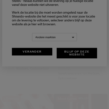
States - helaas kunnen we de levering op je huidige locatie
vanaf deze website niet uitvoeren.
Welcome / Bienvenue
Werk de locatie bij die moet worden omgeleid naar de
Selecteer je taal
Shiseido-website die het meest geschikt is voor jouw locatie
om de levering te voltooien, selecteer anders blijf op deze
Choisissez votre langue
website als je hier wilt browsen.
(111)
(1392)
4.5
4.3
Revitalessence Skin Glow
Synchro Skin Self-Refreshing
NEDERLANDS
FRANÇAIS
Foundation Spf30
Custom Finish Powder
Andere markten
Foundation
Variaties
Variaties
€ 64,00
€ 59,00
VERANDER
BLIJF OP DEZE
30ML
9G
WEBSITE
Origineel:
€ 61,00
Origineel:
€ 58,00
Finish:
Glowy
Finish:
Mat
Dekking:
Medium,
Opbouwbaar
Dekking:
Semitransparant tot Medium,
Opbouwbaar
Ultimune
Must haves