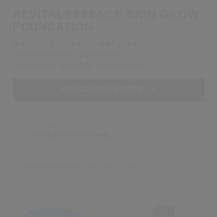
Shiseido.
REVITALESSENCE SKIN GLOW
 de nieuwste producten, exclusieve aanbiedingen, tips van experts & nog veel m
FOUNDATION
Stel je wachtwoord opnieuw 
In slechts 1 week is de huid glad en helder, met
zichtbaar minder fijne lijntjes*
Er is een e-mail naar je gestuurd 
*Consument getest op 109 vrouwen.
BEV
Vergeet niet je spam en on
FOUNDATION FINDER
JOUW VIRTUELE ADVISEUR
Stel me gerust een vraag
Welke foundation past bij mij?
Welke foundation oogt natuurlijk?