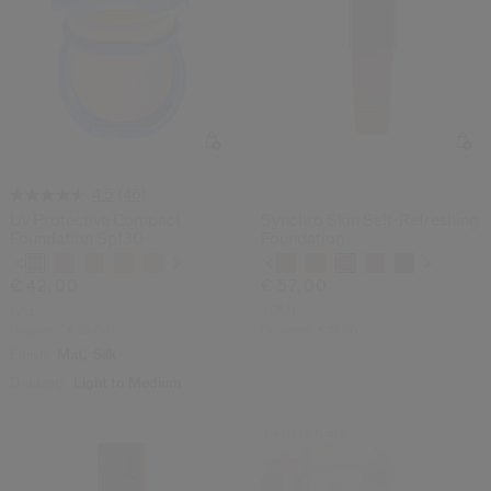
(46)
4.5
Uv Protective Compact
Synchro Skin Self-Refreshing
Foundation Spf30
Foundation
Variaties
Variaties
€ 42,00
€ 57,00
12G
30ML
Origineel:
€ 39,00
Origineel:
€ 51,00
Finish:
Mat,
Silk
Dekking:
Light to Medium
Laatste Kans
-30%