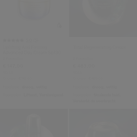
(5)
5.0
Uplifting And Firming
Total Regenerating Cream
Advanced Day Cream Spf30
2 Formaten
2 Formaten
€ 147,00
€ 483,00
50 ML
50ML
Origineel:
€ 142,00
Origineel:
€ 469,00
Huidtype:
droog,
vettig
Huidtype:
droog,
vettig
Voordelen:
Liftend,
Verstevigend
Voordelen:
Stralende huid,
Versterkt de veerkracht