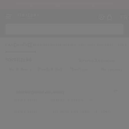
EXPERT SUN PROTECTOR CLEAR STICK SPF50+ CADEAU BIJ €109
FR
CATEGORIEËN
HUIDZORGEN
LIJNEN
REISFORMAAT
REFILL
TOPFILTERS
Sorteren: Aanbevolen
Voordelen
Huidzorgen
Huidtype
Categorieën
Maak ee
I
IN
REGI
JOUW VIRTUELE ADVISEUR
Stel me gerust een vraag
Welke verzorging past het best bij mij?
Welke verzorging vermindert kringen of rimpels?
oud ben en dat ik de Gebruiksvoorwaarden van de website heb gelezen en aanva