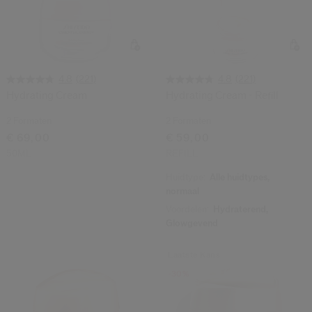
(221)
(221)
4.8
4.8
Hydrating Cream
Hydrating Cream - Refill
2 Formaten
2 Formaten
€ 69,00
€ 59,00
50ML
REFILL
Huidtype:
Alle huidtypes,
normaal
Voordelen:
Hydraterend,
Glowgevend
Laatste Kans
-30%