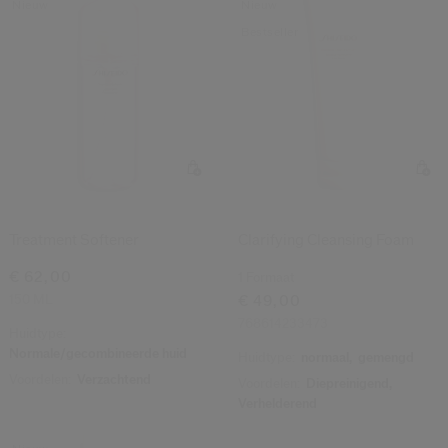
Nieuw
Nieuw
Bestseller
Treatment Softener
Clarifying Cleansing Foam
€ 62,00
1 Formaat
150 ML
€ 49,00
768614233473
Huidtype:
Normale/gecombineerde huid
Huidtype:
normaal,
gemengd
Voordelen:
Verzachtend
Voordelen:
Diepreinigend,
Verhelderend