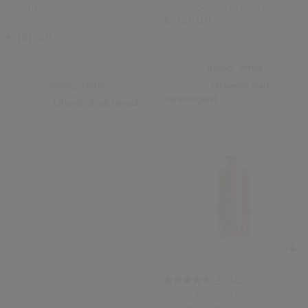
Cream
Radiance Eye Cream
€ 331,00
2 Formaten
15ML
€ 161,00
Origineel:
€ 309,00
50ML
Origineel:
€ 156,00
Huidtype:
droog,
vettig
Huidtype:
droog,
vettig
Voordelen:
Stralende huid,
Verstevigend
Voordelen:
Liftend,
Sculpterend
Bestseller
(267)
4.7
Power Infusing Eye
Concentrate