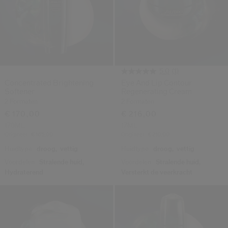
(1)
5.0
Concentrated Brightening
Eye And Lip Contour
Softener
Regenerating Cream
2 Formaten
2 Formaten
€ 170,00
€ 216,00
170ML
17ML
Origineel:
€ 165,00
Origineel:
€ 210,00
Huidtype:
droog,
vettig
Huidtype:
droog,
vettig
Voordelen:
Stralende huid,
Voordelen:
Stralende huid,
Hydraterend
Versterkt de veerkracht