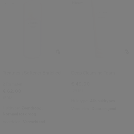
Nieuw
Nieuw
Shiseido.
 de nieuwste producten, exclusieve aanbiedingen, tips van experts & nog veel m
Stel je wachtwoord opnieuw 
Er is een e-mail naar je gestuurd 
BEV
Vergeet niet je spam en on
Treatment Softener Enriched
Deep Cleansing Foam
€ 49,00
2 Formaten
125 ML
€ 62,00
150ML
Huidtype:
Alle huidtypes
Huidtype:
Zeer droog,
Voordelen:
Diepreinigend
Normaal tot droog
Voordelen:
Verzachtend