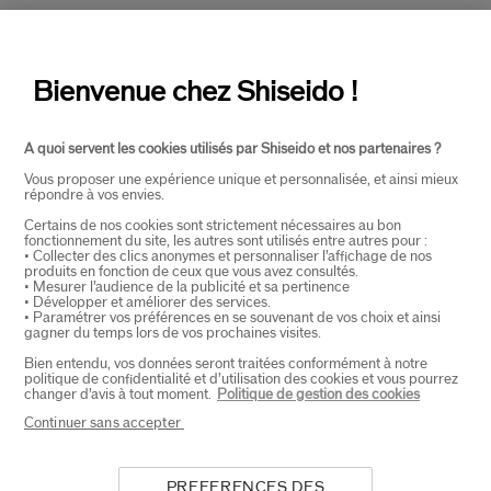
Bestseller
Bienvenue chez Shiseido !
A quoi servent les cookies utilisés par Shiseido et nos partenaires ?
Vous proposer une expérience unique et personnalisée, et ainsi mieux
répondre à vos envies.
Certains de nos cookies sont strictement nécessaires au bon
fonctionnement du site, les autres sont utilisés entre autres pour :
(46)
(211)
4.6
4.8
• Collecter des clics anonymes et personnaliser l’affichage de nos
produits en fonction de ceux que vous avez consultés.
Yuzu-C Beauty Sleeping
Hydrating Day Cream Spf20
• Mesurer l’audience de la publicité et sa pertinence
Mask
• Développer et améliorer des services.
• Paramétrer vos préférences en se souvenant de vos choix et ainsi
2 Formaten
2 Formaten
gagner du temps lors de vos prochaines visites.
€ 44,00
€ 69,00
Bien entendu, vos données seront traitées conformément à notre
50ML
50 ML
politique de confidentialité et d’utilisation des cookies et vous pourrez
Origineel:
€ 43,00
changer d’avis à tout moment.
Politique de gestion des cookies
Continuer sans accepter
Bestseller
PREFERENCES DES