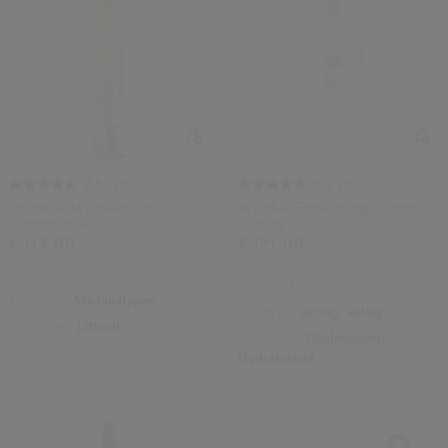
(71)
(1)
4.5
5.0
Intensive Wrinklespot
Wrinkle Smoothing Contour
Treatment A+
Serum
€ 113,00
€ 121,00
20ML
30 ML
Origineel:
€ 111,00
Huidtype:
Alle huidtypes
Huidtype:
droog,
vettig
Voordelen:
Liftend
Voordelen:
Gladmakend,
Hydraterend