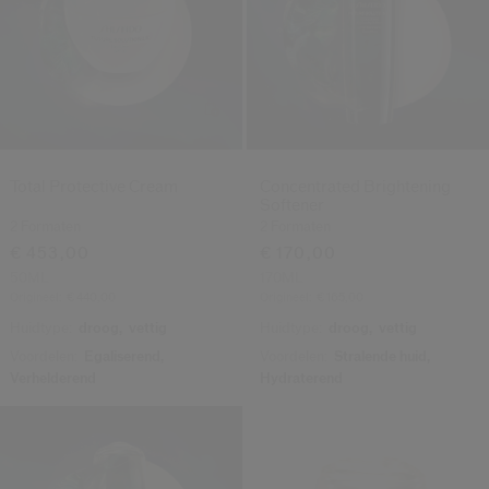
Total Protective Cream
Concentrated Brightening
Softener
2 Formaten
2 Formaten
€ 453,00
€ 170,00
50ML
170ML
Origineel:
€ 440,00
Origineel:
€ 165,00
Huidtype:
droog,
vettig
Huidtype:
droog,
vettig
Voordelen:
Egaliserend,
Voordelen:
Stralende huid,
Verhelderend
Hydraterend