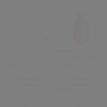
Nieuw
(58)
4.9
Complete Cleansing
Ultimune Power Infusing Oil
Microfoam
€ 49,00
€ 55,00
180 ML
75ML
Huidtype:
Alle huidtypes
Huidtype:
Alle huidtypes
Voordelen:
Diepreinigend
Voordelen:
Glowgevend,
Hydraterend