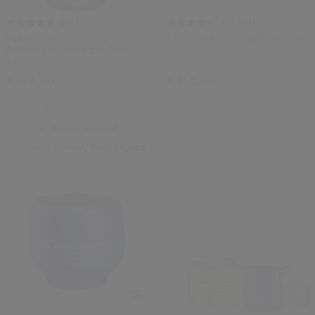
(59)
(84)
4.9
4.4
Uplifting And Firming
Overnight Firming Treatment
Advanced Cream Enriched
Refill
3 Formaten
2 Formaten
€ 123,00
€ 155,00
REFILL
50 ML
Origineel:
€ 119,00
Origineel:
€ 150,00
Huidtype:
droog,
normaal
Voordelen:
Liftend,
Verstevigend
Exclusief Online