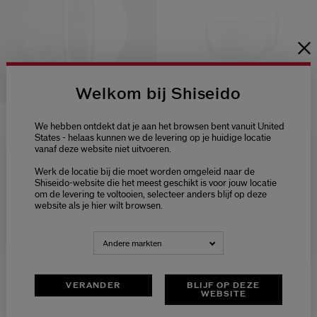
Welkom bij Shiseido
(131)
4.7
Intensive Firming Brilliance
Uplifting And Firming
We hebben ontdekt dat je aan het browsen bent vanuit United
States - helaas kunnen we de levering op je huidige locatie
Serum
Advanced Cream
vanaf deze website niet uitvoeren.
Welcome / Bienvenue
2 Formaten
3 Formaten
€ 458,00
€ 146,00
Werk de locatie bij die moet worden omgeleid naar de
Selecteer je taal
Shiseido-website die het meest geschikt is voor jouw locatie
50ML
50 ML
om de levering te voltooien, selecteer anders blijf op deze
Choisissez votre langue
Origineel:
€ 445,00
Origineel:
€ 141,00
website als je hier wilt browsen.
Huidtype:
droog,
vettig
Voordelen:
NEDERLANDS
FRANÇAIS
Andere markten
Versterkt de veerkracht,
Verstevigend
VERANDER
BLIJF OP DEZE
WEBSITE
Bestseller