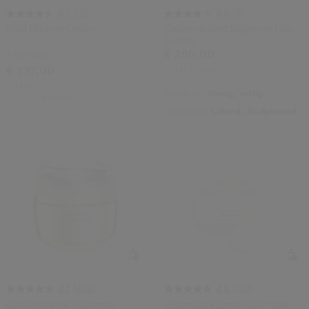
(31)
(2)
4.5
4.0
Skin Hiforce Cream
Concentrated Supreme Duo
Cream
€ 260,00
2 Formaten
50ML+50ML
€ 237,00
50 ML
Huidtype:
droog,
vettig
Origineel:
€ 221,00
Voordelen:
Liftend,
Sculpterend
(454)
(301)
4.7
4.8
Concentrated Supreme
Legendary Enmei Ultimate