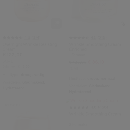
(374)
(216)
4.6
4.5
Overnight Wrinkle Resisting
Wrinkle Smoothing Cream
Cream
Enriched
€ 122,00
1 Formaat
50ML
€ 86,10
€ 123,00
Origineel:
€ 118,00
75ML
Huidtype:
droog,
vettig
Huidtype:
droog,
normaal
Voordelen:
Gladmakend,
Voordelen:
Gladmakend,
Hydraterend
Hydraterend
Bestseller
Bestseller
(466)
4.6
Wrinkle Smoothing Cream
3 Formaten