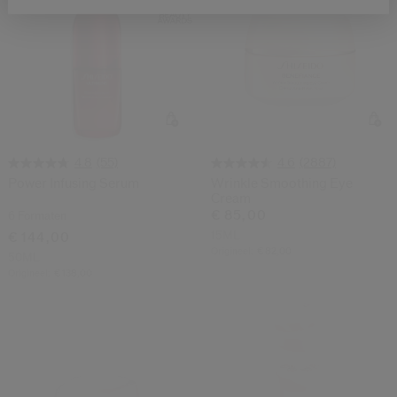
(55)
(2887)
4.8
4.6
Power Infusing Serum
Wrinkle Smoothing Eye
Cream
€ 85,00
6 Formaten
15ML
€ 144,00
Origineel:
€ 82,00
50ML
Origineel:
€ 138,00