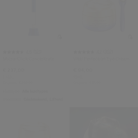
(121)
(352)
4.6
4.7
Micro-Click Concentrate
Vital Perfection Eye Cream
€ 237,00
€ 94,00
1.4ML
15ML
Origineel:
€ 230,00
Origineel:
€ 91,00
Huidtype:
Alle huidtypes
Voordelen:
Gladmakend,
Liftend