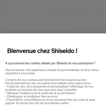
OVER SHISEIDO
+
PRODUCTEN EN DIENSTEN
+
CONTACT
+
Bienvenue chez Shiseido !
A quoi servent les cookies utilisés par Shiseido et nos partenaires ?
Vous proposer une expérience unique et personnalisée, et ainsi mieux
répondre à vos envies.
Certains de nos cookies sont strictement nécessaires au bon
fonctionnement du site, les autres sont utilisés entre autres pour :
SELECTEER LAND
• Collecter des clics anonymes et personnaliser l’affichage de nos
produits en fonction de ceux que vous avez consultés.
• Mesurer l’audience de la publicité et sa pertinence
• Développer et améliorer des services.
• Paramétrer vos préférences en se souvenant de vos choix et ainsi
EU Verantwoordelijke voor producten
gagner du temps lors de vos prochaines visites.