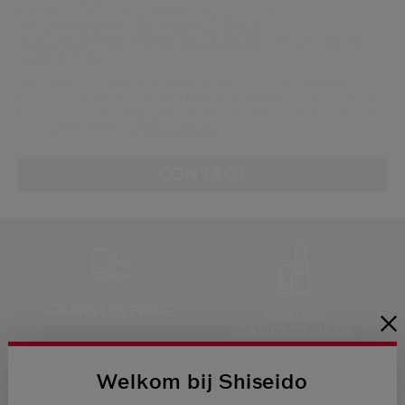
toestemming voor de verwerking van mijn
persoonsgegevens door Shiseido EMEA, in
overeenstemming met het
Privacybeleid
, om uw vraag te
beantwoorden.
Je kunt jouw wettelijke rechten op toegang, rectificatie,
verwijdering, bezwaar en beperking van de verwerking met
betrekking tot jouw gegevens uitoefenen door contact met
ons op te nemen via
dit formulier
.
CONTACT
GRATIS LEVERING
GRATIS 3
SAMPLES NAAR
KEUZE
BIJ ELKE
BESTELLING
Welkom bij Shiseido