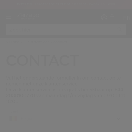
EXPERT SUN PROTECTOR CLEAR STICK SPF50+ CADEAU BIJ €109
FR
SHISEIDO
KLANTENSERVICE
CONTACT
CONTACT
Maak ee
I
Vul het onderstaande formulier in om contact op te
IN
nemen met onze klantenservice.
REGI
Onze klantenservice is ook gratis bereikbaar op: +44
2038100770 van maandag t/m vrijdag van 09:00 tot
18:00.
Land
België
oud ben en dat ik de Gebruiksvoorwaarden van de website heb gelezen en aanva