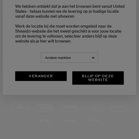
We hebben ontdekt dat je aan het browsen bent vanuit United
States - helaas kunnen we de levering op je huidige locatie
vanaf deze website niet uitvoeren.
Welcome / Bienvenue
GRATIS RETOUR
KLANTENSERVICE
Werk de locatie bij die moet worden omgeleid naar de
Selecteer je taal
VAN 9:00 TOT 18:00
Shiseido-website die het meest geschikt is voor jouw locatie
om de levering te voltooien, selecteer anders blijf op deze
Choisissez votre langue
website als je hier wilt browsen.
NEDERLANDS
FRANÇAIS
Andere markten
VEILIGE
BETALING
VERANDER
BLIJF OP DEZE
WEBSITE