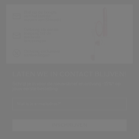
Blijf op de hoogte
van het laatste
nieuws van Shiseido
Ontvang als eerste
toegang tot de
nieuwste
lanceringen
Ontvang exclusieve
aanbiedingen
LATEN WE IN CONTACT BLIJVEN!
Schrijf je in voor de nieuwsbrief en ontvang -15%* op
jouw eerste bestelling
Wat is je e-mailadres?
*
INSCHRIJVEN