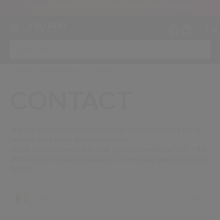
EXPERT SUN PROTECTOR CLEAR STICK SPF50+ CADEAU BIJ €109
FR
SHISEIDO
KLANTENSERVICE
CONTACT
CONTACT
Maak ee
I
Vul het onderstaande formulier in om contact op te
IN
nemen met onze klantenservice.
REGI
Onze klantenservice is ook gratis bereikbaar op: +44
2038100770 van maandag t/m vrijdag van 09:00 tot
18:00.
Land
België
oud ben en dat ik de Gebruiksvoorwaarden van de website heb gelezen en aanva