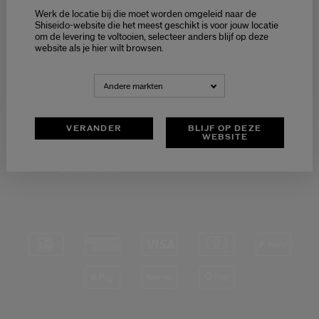
Werk de locatie bij die moet worden omgeleid naar de
Selecteer je taal
Shiseido-website die het meest geschikt is voor jouw locatie
om de levering te voltooien, selecteer anders blijf op deze
Choisissez votre langue
website als je hier wilt browsen.
GRATIS RETOUR
KLANTENSERVICE
VAN 9:00 TOT 18:00
NEDERLANDS
FRANÇAIS
Andere markten
VERANDER
BLIJF OP DEZE
WEBSITE
VEILIGE
BETALING