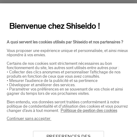
OVER SHISEIDO
+
Bienvenue chez Shiseido !
PRODUCTEN EN DIENSTEN
+
A quoi servent les cookies utilisés par Shiseido et nos partenaires ?
Vous proposer une expérience unique et personnalisée, et ainsi mieux
CONTACT
+
répondre à vos envies.
Certains de nos cookies sont strictement nécessaires au bon
fonctionnement du site, les autres sont utilisés entre autres pour :
• Collecter des clics anonymes et personnaliser l’affichage de nos
produits en fonction de ceux que vous avez consultés.
• Mesurer l’audience de la publicité et sa pertinence
• Développer et améliorer des services.
• Paramétrer vos préférences en se souvenant de vos choix et ainsi
gagner du temps lors de vos prochaines visites.
Bien entendu, vos données seront traitées conformément à notre
politique de confidentialité et d’utilisation des cookies et vous pourrez
SELECTEER LAND
changer d’avis à tout moment.
Politique de gestion des cookies
Continuer sans accepter
EU Verantwoordelijke voor producten
PREFERENCES DES