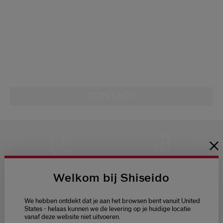
toestemming voor de verwerking van mijn
persoonsgegevens door Shiseido EMEA, in
overeenstemming met het
Privacybeleid
, om uw vraag te
beantwoorden.
Je kunt jouw wettelijke rechten op toegang, rectificatie,
verwijdering, bezwaar en beperking van de verwerking met
betrekking tot jouw gegevens uitoefenen door contact met
ons op te nemen via
dit formulier
.
CONTACT
GRATIS LEVERING
GRATIS 3
Welkom bij Shiseido
SAMPLES NAAR
KEUZE
BIJ ELKE
BESTELLING
We hebben ontdekt dat je aan het browsen bent vanuit United
States - helaas kunnen we de levering op je huidige locatie
vanaf deze website niet uitvoeren.
Welcome / Bienvenue