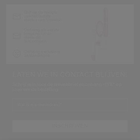
Blijf op de hoogte
van het laatste
nieuws van Shiseido
Ontvang als eerste
toegang tot de
nieuwste
lanceringen
Ontvang exclusieve
aanbiedingen
LATEN WE IN CONTACT BLIJVEN!
Schrijf je in voor de nieuwsbrief en ontvang -15%* op
jouw eerste bestelling
Wat is je e-mailadres?
*
INSCHRIJVEN