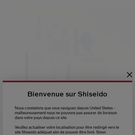
Bienvenue sur Shiseido
LIFTE. PROTÈGE. PARFUME.
Nous constatons que vous naviguez depuis United States -
malheureusement nous ne pouvons pas assurer de livraison
dans votre pays depuis ce site.
Nos coffrets cadeaux réunissent le meilleur de
Shiseido pour une peau éclatante, protégée et
Veuillez actualiser votre localisation pour être redirigé vers le
Please select language
délicatement parfumée.
site Shiseido adéquat afin de pouvoir être livré. Sinon