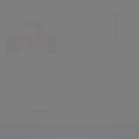
Nouveauté
Trousse Benefiance
Lotion Soin
Coffret So
Équilibrante
Vital Perfe
119,00 €
62,00 €
98,00 €
150 ML