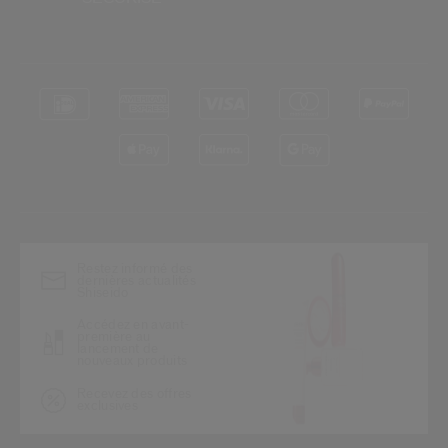
*
Restez informé des
dernières actualités
Shiseido
Accédez en avant-
première au
lancement de
nouveaux produits
Recevez des offres
exclusives