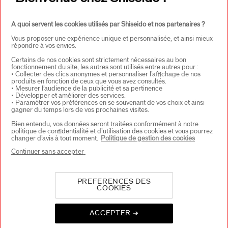
A quoi servent les cookies utilisés par Shiseido et nos partenaires ?
Vous proposer une expérience unique et personnalisée, et ainsi mieux
répondre à vos envies.
Certains de nos cookies sont strictement nécessaires au bon
fonctionnement du site, les autres sont utilisés entre autres pour :
• Collecter des clics anonymes et personnaliser l’affichage de nos
produits en fonction de ceux que vous avez consultés.
CHOISISSEZ LE PAYS
• Mesurer l’audience de la publicité et sa pertinence
• Développer et améliorer des services.
• Paramétrer vos préférences en se souvenant de vos choix et ainsi
gagner du temps lors de vos prochaines visites.
EU Personne responsable produits
Bien entendu, vos données seront traitées conformément à notre
politique de confidentialité et d’utilisation des cookies et vous pourrez
SHISEIDO EUROPE
changer d’avis à tout moment.
Politique de gestion des cookies
57 RUE DE VILLIERS
92200 NEUILLY-SUR-SEINE
Continuer sans accepter
Contact
PREFERENCES DES
COOKIES
Copyright ©2026 Shiseido Co.,Ltd. Tous droits réservés.
ACCEPTER ➔