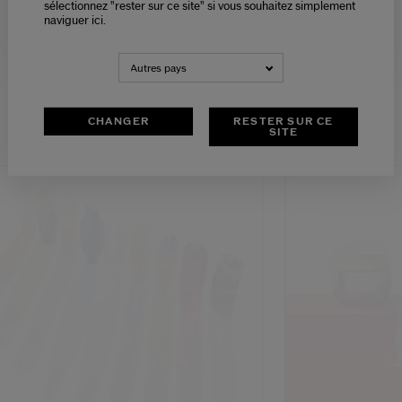
sélectionnez "rester sur ce site" si vous souhaitez simplement
naviguer ici.
NEDERLANDS
FRANÇAIS
DECOUVRIR
Autres pays
DÉCOUVREZ NOS SERVICES EN LIGNE
CHANGER
RESTER SUR CE
SITE