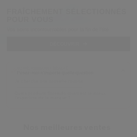
 Shiseido.
 aux nouveaux produits, d’offres exclusives, de conseils d’experts et plus enco
FRAÎCHEMENT SÉLECTIONNÉS
POUR VOUS
Réinitialiser votre mot 
Vos soins incontournables pour la fin de l'été
Un email vous a été envoyé pou
V
DÉCOUVRIR
Pensez à vérifier vos sp
VOTRE ASSISTANT BEAUTÉ
Posez-moi n'importe quelle question
Je cherche une nouvelle routine
Quels produits Shiseido illustrent le mieux
l'expertise de la marque ?
Nos meilleures ventes