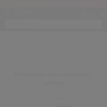
UN STICK PROTECTEUR UV SPF50+ OFFERT DÈS 109€
NL
Accueil
Résultats de recherche
Nous ne trouvons aucune correspondance pour ""
Créer
Co
CON
INS
Retrouvez nos meilleures
ventes
Meilleure Vente
Dernière Chance
Meilleure Ve
au moins 16 ans et que j’ai lu et accepté les Conditions d’utilisation du site Inter
-30%