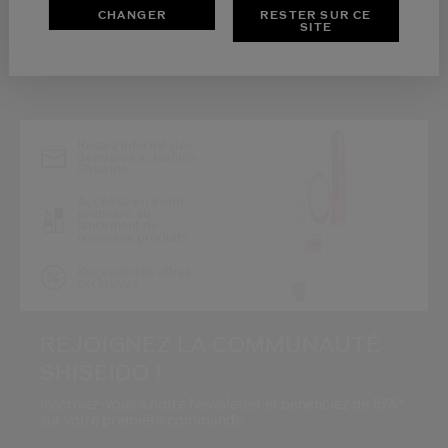
CHANGER
RESTER SUR CE
SITE
*
Restez informé des
dernières actualités
Shiseido
Accédez en avant-
première au
lancement de
nouveaux produits
Recevez des offres
exclusives
REJOIGNEZ LA COMMUNAUTÉ
SHISEIDO !
Inscrivez-vous à notre Newsletter et bénéficiez de 15%*
sur votre première commande.