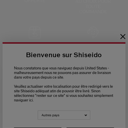
OFFERTE
AU CHOIX
POUR
TOUTE
COMMANDE
RETOURS
SERVICE CLIENTS
OFFERTS
DE 9H - 18H
Bienvenue sur Shiseido
Nous constatons que vous naviguez depuis United States -
malheureusement nous ne pouvons pas assurer de livraison
dans votre pays depuis ce site.
Veuillez actualiser votre localisation pour être redirigé vers le
PAIEMENT
Please select language
site Shiseido adéquat afin de pouvoir être livré. Sinon
SÉCURISÉ
sélectionnez "rester sur ce site" si vous souhaitez simplement
naviguer ici.
NEDERLANDS
FRANÇAIS
Autres pays