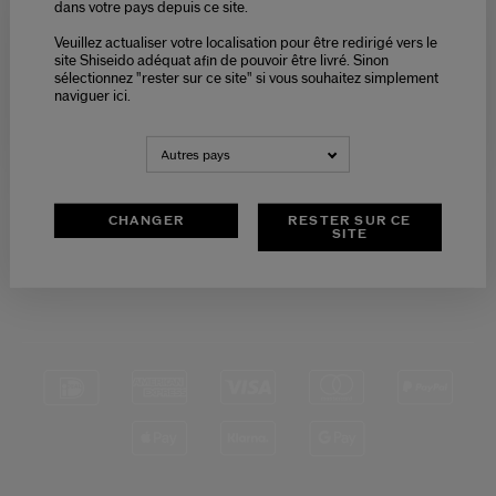
dans votre pays depuis ce site.
Veuillez actualiser votre localisation pour être redirigé vers le
Please select language
site Shiseido adéquat afin de pouvoir être livré. Sinon
sélectionnez "rester sur ce site" si vous souhaitez simplement
naviguer ici.
RETOURS
SERVICE CLIENTS
NEDERLANDS
FRANÇAIS
OFFERTS
DE 9H - 18H
Autres pays
CHANGER
RESTER SUR CE
SITE
PAIEMENT
SÉCURISÉ
*