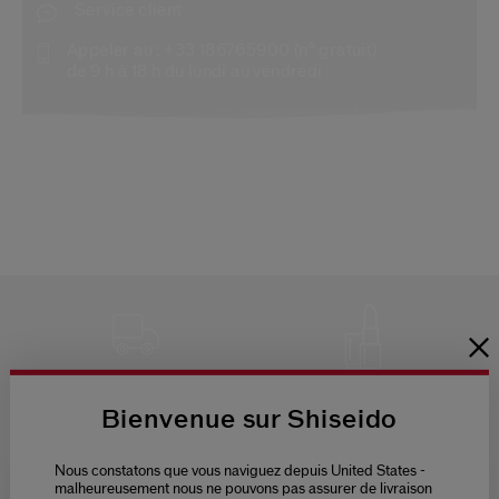
Service client
Appeler au :
+33 186765900
(n° gratuit)
de 9 h à 18 h du lundi au vendredi
LIVRAISON
3 ÉCHANTILLONS
OFFERTE
AU CHOIX
POUR
Bienvenue sur Shiseido
TOUTE
COMMANDE
Nous constatons que vous naviguez depuis United States -
malheureusement nous ne pouvons pas assurer de livraison