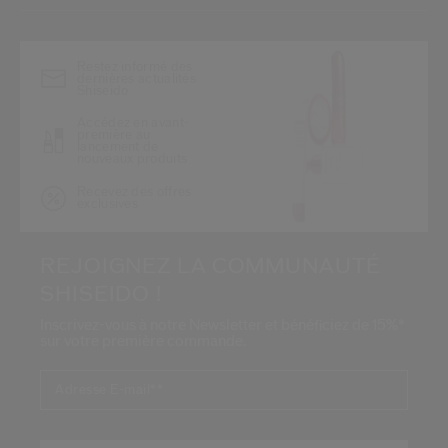
Restez informé des
dernières actualités
Shiseido
Accédez en avant-
première au
lancement de
nouveaux produits
Recevez des offres
exclusives
REJOIGNEZ LA COMMUNAUTÉ
SHISEIDO !
Inscrivez-vous à notre Newsletter et bénéficiez de 15%*
sur votre première commande.
Adresse E-mail*
*