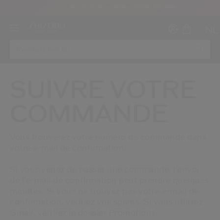
UN STICK PROTECTEUR UV SPF50+ OFFERT DÈS 109€
NL
SUIVRE VOTRE
COMMANDE
Créer
Co
CON
Vous trouverez votre numéro de commande dans
INS
votre e-mail de confirmation.
Si vous venez de passer une commande, l'envoi
de l'e-mail de confirmation peut prendre quelques
minutes. Si vous ne trouvez pas votre e-mail de
confirmation, vérifiez vos spams. Si vous utilisez
au moins 16 ans et que j’ai lu et accepté les Conditions d’utilisation du site Inter
Gmail, vérifiez le dossier Promotions.