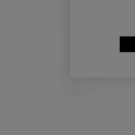
Prix d’origine:
91,00 €
75 
Typ
Bén
(68)
4.9
Crème Lift Fermeté
Sér