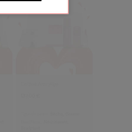
Coffret Anti-Âge
137,00 €
Type de peau:
Sèche,
Grasse
nt
Bénéfices:
Nourrissant,
Sculptant