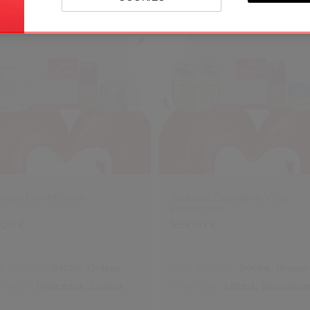
usse Benefiance
Trousse Suprême Vital
Perfection
,00 €
169,00 €
e de peau:
Sèche,
Grasse
Type de peau:
Sèche,
Grasse
éfices:
Hydratant,
Lissant
Bénéfices:
Liftant,
Nourrissa