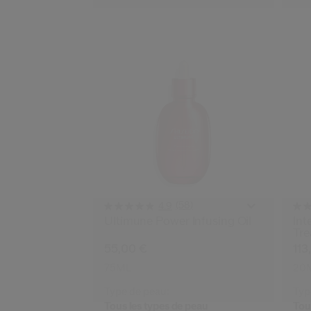
(58)
4.9
Ultimune Power Infusing Oil
Int
Tre
55,00 €
113
75ML
20
Type de peau:
Typ
Tous les types de peau
Tou