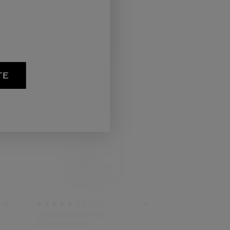
50ML
Prix d’origine:
142,00 €
sant
TE
(196)
4.8
Crème Activatrice
D'hydratation