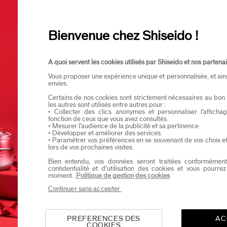
Je confirme que je suis âgé(e) d’au moins 
Je souhaite recevoir les communications de Shisei
Bienvenue chez Shiseido !
Vous profiterez d’un accès en avant-première aux nou
A quoi servent les cookies utilisés par Shiseido et nos partenai
Vous proposer une expérience unique et personnalisée, et ain
envies.
Certains de nos cookies sont strictement nécessaires au bon 
les autres sont utilisés entre autres pour :
• Collecter des clics anonymes et personnaliser l’affich
fonction de ceux que vous avez consultés.
• Mesurer l’audience de la publicité et sa pertinence
• Développer et améliorer des services.
fret Pour Le Regard
Coffret Soin Regard Vital
• Paramétrer vos préférences en se souvenant de vos choix e
efiance
Perfection
lors de vos prochaines visites.
,00 €
98,00 €
Bien entendu, vos données seront traitées conformément
confidentialité et d’utilisation des cookies et vous pourre
moment.
Politique de gestion des cookies
Continuer sans accepter
e de peau:
Sèche,
Grasse
Type de peau:
Sèche,
Grasse
éfices:
Hydratant,
Lissant
Bénéfices:
Liftant,
Raffermis
PREFERENCES DES
AC
COOKIES