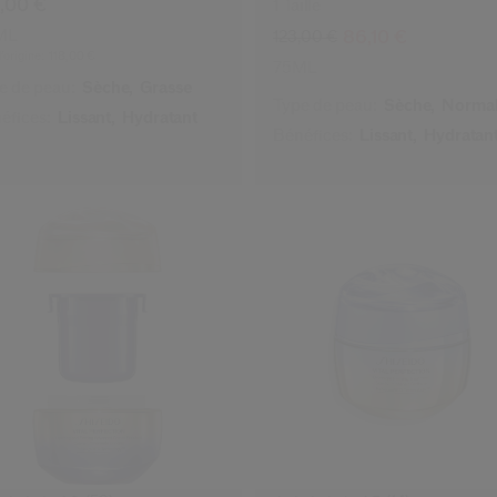
,00 €
1 Taille
ML
86,10 €
123,00 €
d’origine:
118,00 €
75ML
e de peau:
Sèche,
Grasse
Type de peau:
Sèche,
Norma
éfices:
Lissant,
Hydratant
Bénéfices:
Lissant,
Hydratan