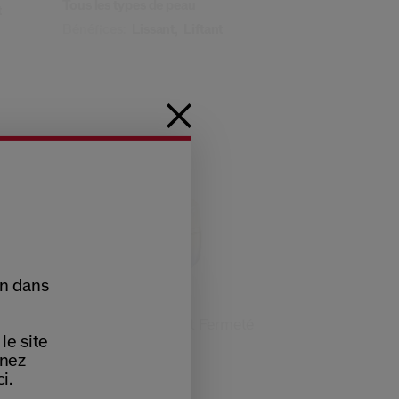
Tous les types de peau
t
Bénéfices:
Lissant,
Liftant
on dans
(3)
5.0
Crème Soyeuse Lift Fermeté
le site
nnez
2 Tailles
i.
147,00 €