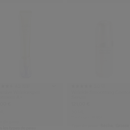
(69)
(1)
4.5
5.0
ensive Wrinklespot
Wrinkle Smoothing Conto
atment A+
Serum
,00 €
121,00 €
ML
30 ML
Prix d’origine:
111,00 €
e de peau:
Type de peau:
Sèche,
Grasse
s les types de peau