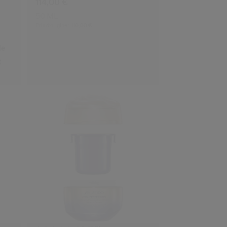
114,00 €
50 ML
Prix d’origine:
110,00 €
le
t