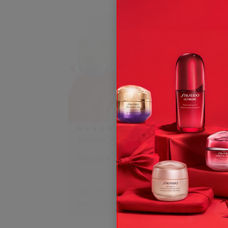
(3)
5.0
Trousse Vital Perfection
Cof
Ben
153,00 €
89
Type de peau:
Sèche,
Grasse
Typ
Bénéfices:
Liftant,
Raffermissant
Bén