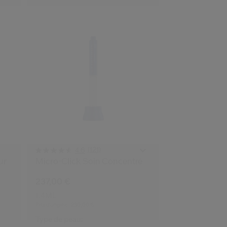
(121)
4.6
ur
Micro-Click Soin Concentré
237,00 €
1.4ML
Prix d’origine:
230,00 €
Type de peau: