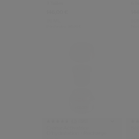
3 Tailles
6 Ta
146,00 €
144
50 ML
50
Prix d’origine:
141,00 €
Prix 
(196)
4.8
Crème Activatrice
Soi
D’hydratation - Recharge