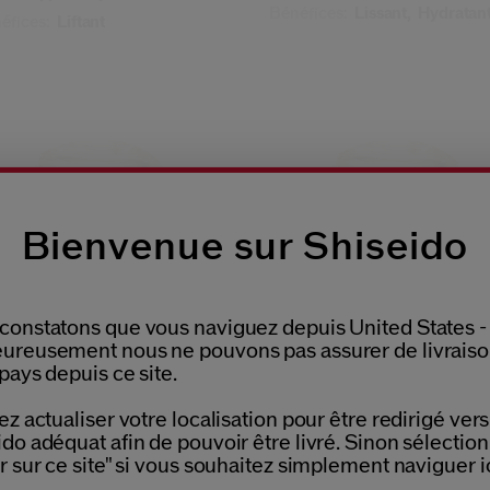
Bénéfices:
Lissant,
Hydratan
éfices:
Liftant
Bienvenue sur Shiseido
constatons que vous naviguez depuis United States -
ureusement nous ne pouvons pas assurer de livrais
pays depuis ce site.
(68)
(5)
4.9
5.0
Please select language
ifting And Firming
Crème Lift Fermeté Spf30
vanced Cream
ez actualiser votre localisation pour être redirigé vers 
do adéquat afin de pouvoir être livré. Sinon sélectio
illes
2 Tailles
r sur ce site" si vous souhaitez simplement naviguer ic
6,00 €
147,00 €