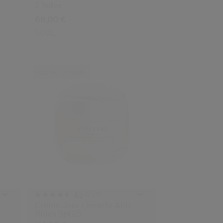
2 Tailles
69,00 €
50ML
Meilleure Vente
(224)
4.5
Crème Jour Lissante Anti-
Rides Spf25