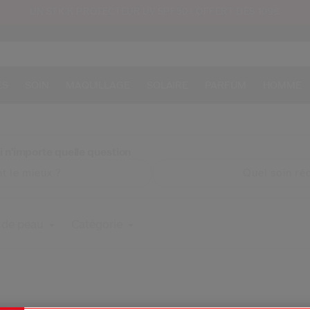
UN STICK PROTECTEUR UV SPF50+ OFFERT DÈS 109€
ES
SOIN
MAQUILLAGE
SOLAIRE
PARFUM
HOMME
 n'importe quelle question
t le mieux ?
Quel soin réd
 de peau
Catégorie