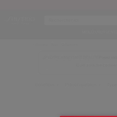
MEILLEURES VENT
Shiseido
Soin
Collections
Posez moi
VOTRE ASSISTANT BEAUTÉ
Quel soin me convien
Bénéfices
Préoccupations
Type