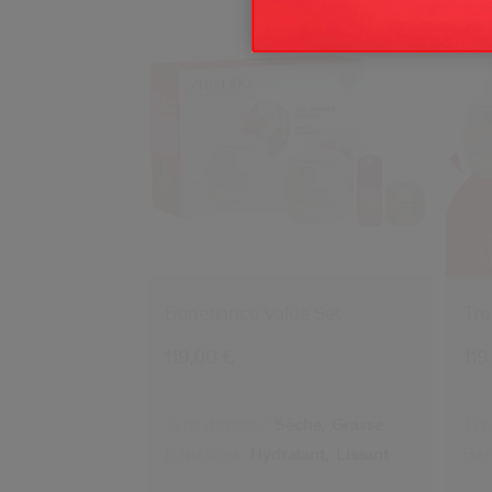
Benefiance Value Set
Tro
119,00 €
119
Type de peau:
Sèche,
Grasse
Typ
Bénéfices:
Hydratant,
Lissant
Bén