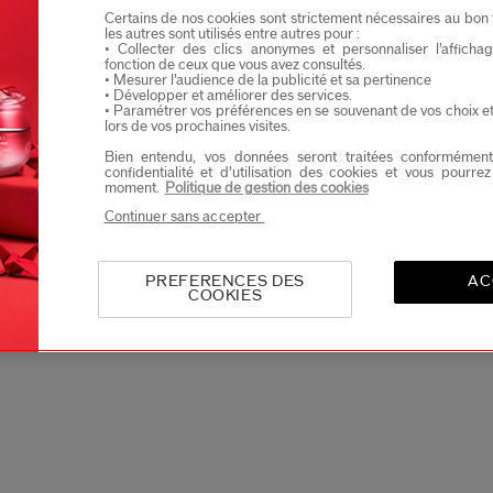
Certains de nos cookies sont strictement nécessaires au bon 
Je confirme que je suis âgé(e) d’au moins 
les autres sont utilisés entre autres pour :
• Collecter des clics anonymes et personnaliser l’affich
Je souhaite recevoir les communications de Shisei
fonction de ceux que vous avez consultés.
Vous profiterez d’un accès en avant-première aux nou
• Mesurer l’audience de la publicité et sa pertinence
• Développer et améliorer des services.
• Paramétrer vos préférences en se souvenant de vos choix e
lors de vos prochaines visites.
Bien entendu, vos données seront traitées conformément
4.8
4.7
4.7
(55)
(75)
confidentialité et d’utilisation des cookies et vous pourre
moment.
Politique de gestion des cookies
ctivateur
Fond De Teint
Concentré Acti
Continuer sans accepter
ant
Revitalessence Skin
Yeux Énergisa
Glow Spf 30
23 Teintes
€
64,00 €
70,00 €
PREFERENCES DES
AC
COOKIES
30ML
15 ML
ne:
138,00 €
Prix d’origine:
61,00 €