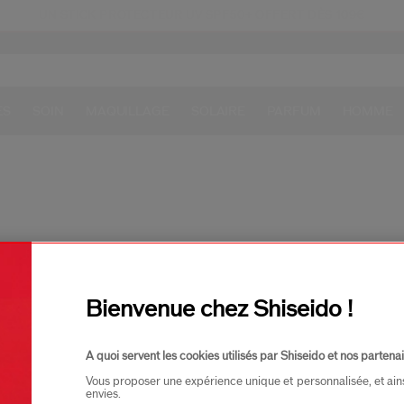
UN STICK PROTECTEUR UV SPF50+ OFFERT DÈS 109€
ous ne trouvons aucune correspondance pour 
ES
SOIN
MAQUILLAGE
SOLAIRE
PARFUM
HOMME
Bienvenue chez Shiseido !
trouvez nos meilleures ven
A quoi servent les cookies utilisés par Shiseido et nos partenai
Meilleure Vente
Meilleure Vente
Vous proposer une expérience unique et personnalisée, et ain
envies.