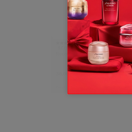
4.7
(1576)
Recourbe-Cils
Sérum A
Énergis
6 Tailles
38,00 €
144,00 
50ML
Prix d’origine:
33,00 €
Prix d’origi