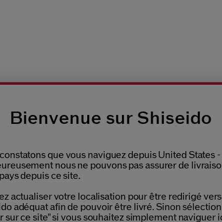
Bienvenue sur Shiseido
constatons que vous naviguez depuis United States -
ureusement nous ne pouvons pas assurer de livrais
ILLONS AU CHOIX
SE
RETOURS OFFERTS
pays depuis ce site.
UTE COMMANDE
DE
Please select language
ez actualiser votre localisation pour être redirigé vers 
do adéquat afin de pouvoir être livré. Sinon sélectio
r sur ce site" si vous souhaitez simplement naviguer ic