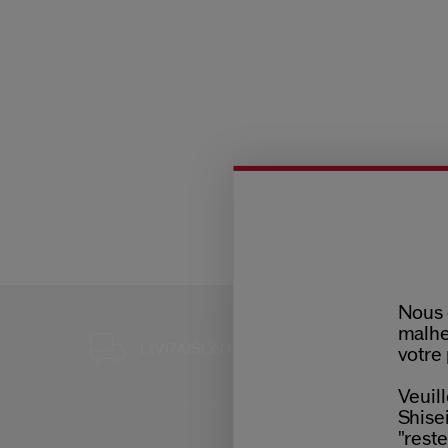
Nous 
malhe
3 ÉCHANT
LIVRAISON OFFERTE
votre 
POUR TO
Veuill
Shisei
"reste