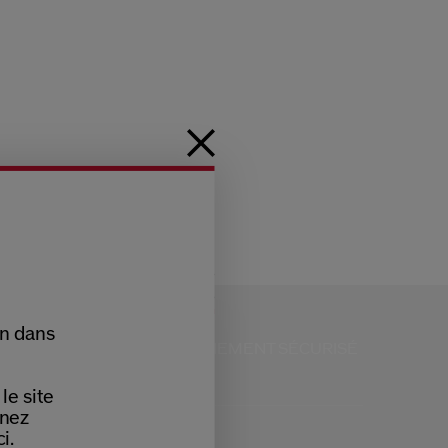
on dans
RVICE CLIENTS
PAIEMENT SÉCURISÉ
 9H - 18H
le site
nnez
i.