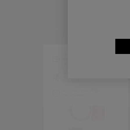
*
Restez informé des
dernières actualités
Shiseido
Accédez en avant-première
au lancement de nouveaux
produits
Recevez des offres
exclusives