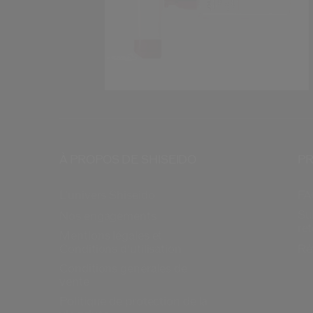
À PROPOS DE SHISEIDO
PR
L’univers Shiseido
FA
Su
Nos engagements
re
Mentions légales et
Conditions d’utilisation
Ré
Conditions générales de
vente
Politique de protection de la