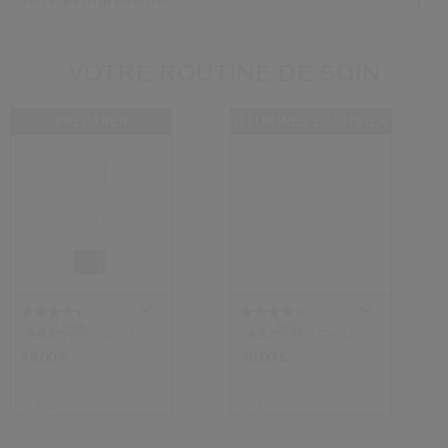
Tous les ingrédients
VOTRE ROUTINE DE SOIN
PRÉPARER
ILLUMINER ET UNIFIER
(1299)
(295)
4.4
4.4
SYNCHRO SKIN
SYNCHRO SKIN
Base De Teint Eff...
Poudre Libre Invi...
46,00 €
46,00 €
Prix d’origine:
50,00 €
30ML
6 G