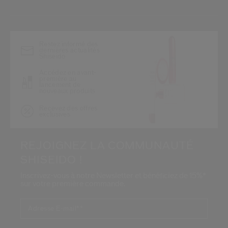
*
Restez informé des
dernières actualités
Shiseido
Accédez en avant-
première au
lancement de
nouveaux produits
Recevez des offres
exclusives
REJOIGNEZ LA COMMUNAUTÉ
SHISEIDO !
Inscrivez-vous à notre Newsletter et bénéficiez de 15%*
sur votre première commande.
Adresse E-mail*
*