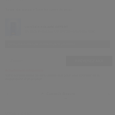
 Shiseido.
 aux nouveaux produits, d’offres exclusives, de conseils d’experts et plus enco
Type de peau
Tous les types de peau
Réinitialiser votre mot 
UN STICK SOLAIRE OFFERT
Un Stick Protecteur UV SPF50+ offert dès 109€
Un email vous a été envoyé pou
V
Pensez à vérifier vos sp
Ce produit n'est pas concerné par la promotion.
AJOUTER AUX OPTIONS DU PANIE
ACTIONS RELATIVES AU PRODUIT
Email
*
PRÉVENEZ-MOI
Actuellement indisponible
Votre adresse email ne sera utilisée que pour vous informer de la
disponibilité d’un produit
Conseils Beauté
VOTRE EXPERT