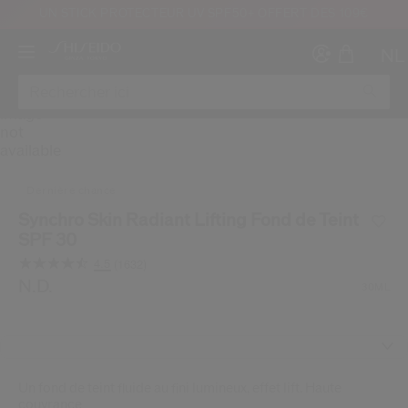
UN STICK PROTECTEUR UV SPF50+ OFFERT DÈS 109€
NL
IMAGE
dernière chance
Synchro Skin Radiant Lifting Fond de Teint
Créer
Co
SPF 30
CON
4.5
(1632)
Lire
INS
1632
/be/fr/shiseido-synchro-skin-radiant-lifting-fond-de-tei
Article n°
N.D.
1011673230SHI
DÉTAILS
30ML
avis.
Lien
sur
la
même
page.
Un fond de teint fluide au fini lumineux, effet lift. Haute
au moins 16 ans et que j’ai lu et accepté les Conditions d’utilisation du site Inter
couvrance