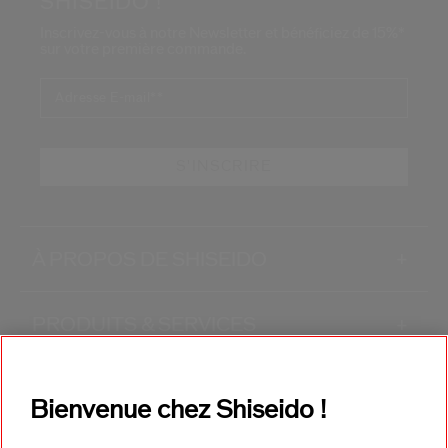
SHISEIDO !
Inscrivez-vous à notre Newsletter et bénéficiez de 15%*
sur votre première commande.
Adresse E-mail*
*
S'INSCRIRE
À PROPOS DE SHISEIDO
+
PRODUITS & SERVICES
+
CONTACT
+
Bienvenue chez Shiseido !