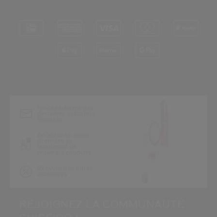
*
Restez informé des
dernières actualités
Shiseido
Accédez en avant-
première au
lancement de
nouveaux produits
Recevez des offres
exclusives
REJOIGNEZ LA COMMUNAUTÉ