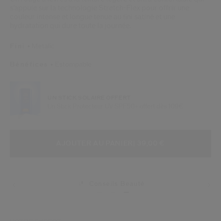
s’appuie sur la technologie Stretch-Flex pour offrir une
couleur intense et longue tenue au fini satiné et une
hydratation qui dure toute la journée.
Fini
Metalic
Bénéfices
Estompable
UN STICK SOLAIRE OFFERT
Un Stick Protecteur UV SPF50+ offert dès 109€
AJOUTER AUX OPTIONS DU PANIE
ACTIONS RELATIVES AU PRODUIT
AJOUTER AU PANIER
| 39,00 €
Conseils Beauté