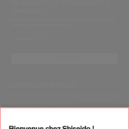
REJOIGNEZ LA COMMUNAUTÉ
SHISEIDO !
Inscrivez-vous à notre Newsletter et bénéficiez de 15%*
sur votre première commande.
Adresse E-mail*
*
S'INSCRIRE
À PROPOS DE SHISEIDO
+
PRODUITS & SERVICES
+
CONTACT
+