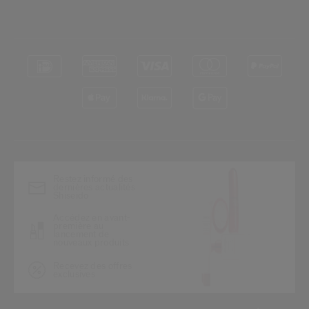
*
Restez informé des
dernières actualités
Shiseido
Accédez en avant-
première au
lancement de
nouveaux produits
Recevez des offres
exclusives