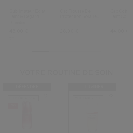
Sublimateur Éclat
Gsc Trousse De
Gsc Coffre
Teint & Regard
Protection Solaire
Teint Comp
De Voyage
Bronzant (
9 Teintes
48,00 €
28,00 €
44,00 €
7G
VOTRE ROUTINE DE SOIN
DÉFENDRE
ILLUMINER
DERNIÈRE CHANCE
MEILLEURE VENTE
-30%