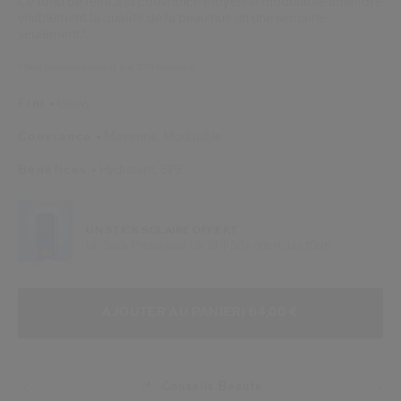
Ce fond de teint à la couvrance moyenne modulable améliore
visiblement la qualité de la peau nue en une semaine
seulement.*
*Test consommateur sur 109 femmes.
Fini
Glowy
Couvrance
Moyenne,
Modulable
Bénéfices
Hydratant,
SPF
UN STICK SOLAIRE OFFERT
Un Stick Protecteur UV SPF50+ offert dès 109€
AJOUTER AUX OPTIONS DU PANIE
ACTIONS RELATIVES AU PRODUIT
AJOUTER AU PANIER
| 64,00 €
Conseils Beauté
Livraisons