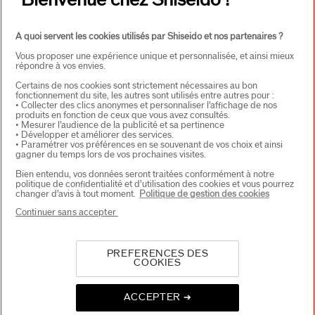
Bienvenue chez Shiseido !
A quoi servent les cookies utilisés par Shiseido et nos partenaires ?
Vous proposer une expérience unique et personnalisée, et ainsi mieux
répondre à vos envies.
Certains de nos cookies sont strictement nécessaires au bon
fonctionnement du site, les autres sont utilisés entre autres pour :
• Collecter des clics anonymes et personnaliser l’affichage de nos
CHOISISSEZ LE PAYS
produits en fonction de ceux que vous avez consultés.
• Mesurer l’audience de la publicité et sa pertinence
• Développer et améliorer des services.
• Paramétrer vos préférences en se souvenant de vos choix et ainsi
gagner du temps lors de vos prochaines visites.
EU Personne responsable produits
Bien entendu, vos données seront traitées conformément à notre
SHISEIDO EUROPE
politique de confidentialité et d’utilisation des cookies et vous pourrez
57 RUE DE VILLIERS
changer d’avis à tout moment.
Politique de gestion des cookies
92200 NEUILLY-SUR-SEINE
Continuer sans accepter
Contact
PREFERENCES DES
COOKIES
Copyright ©2026 Shiseido Co.,Ltd. Tous droits réservés.
ACCEPTER ➔