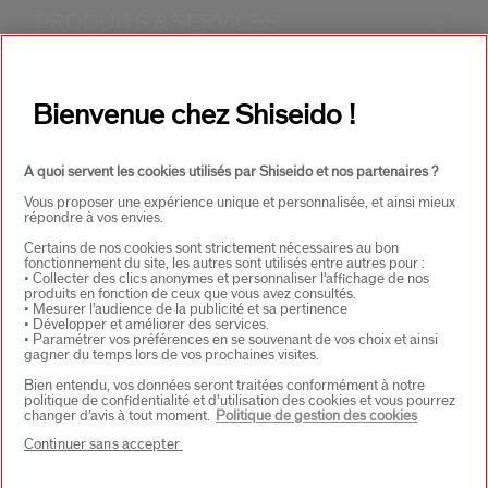
PRODUITS & SERVICES
+
CONTACT
+
Bienvenue chez Shiseido !
A quoi servent les cookies utilisés par Shiseido et nos partenaires ?
Vous proposer une expérience unique et personnalisée, et ainsi mieux
répondre à vos envies.
Certains de nos cookies sont strictement nécessaires au bon
fonctionnement du site, les autres sont utilisés entre autres pour :
• Collecter des clics anonymes et personnaliser l’affichage de nos
CHOISISSEZ LE PAYS
produits en fonction de ceux que vous avez consultés.
• Mesurer l’audience de la publicité et sa pertinence
• Développer et améliorer des services.
• Paramétrer vos préférences en se souvenant de vos choix et ainsi
gagner du temps lors de vos prochaines visites.
EU Personne responsable produits
Bien entendu, vos données seront traitées conformément à notre
SHISEIDO EUROPE
politique de confidentialité et d’utilisation des cookies et vous pourrez
57 RUE DE VILLIERS
changer d’avis à tout moment.
Politique de gestion des cookies
92200 NEUILLY-SUR-SEINE
Continuer sans accepter
Contact