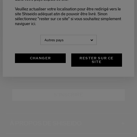
nouveaux produits
Veuillez actualiser votre localisation pour être redirigé vers le
Please select language
Recevez des offres
site Shiseido adéquat afin de pouvoir être livré. Sinon
exclusives
sélectionnez "rester sur ce site" si vous souhaitez simplement
naviguer ici.
NEDERLANDS
FRANÇAIS
REJOIGNEZ LA COMMUNAUTÉ
Autres pays
SHISEIDO !
Inscrivez-vous à notre Newsletter et bénéficiez de 15%*
CHANGER
RESTER SUR CE
sur votre première commande.
SITE
Adresse E-mail*
*
S'INSCRIRE
À PROPOS DE SHISEIDO
+