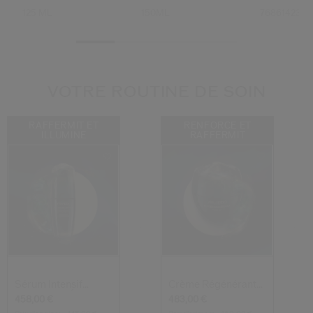
125 ML
150ML
7686142334
VOTRE ROUTINE DE SOIN
RAFFERMIT ET
RENFORCE ET
ILLUMINE
RAFFERMIT
Sérum Intensif
Crème Régénérante
Fermeté Et Écla...
Totale
458,00 €
483,00 €