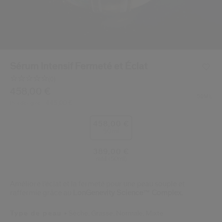
 Shiseido.
 aux nouveaux produits, d’offres exclusives, de conseils d’experts et plus enco
Réinitialiser votre mot 
Un email vous a été envoyé pou
Sérum Intensif Fermeté et Éclat
V
Pensez à vérifier vos sp
(0)
Aucune
valeur
/be/fr/shiseido-serum-intensif-fermete-et-eclat-7292382
Article n°
458,00 €
729238212626
DÉTAILS
de
50ML
445,00 €
Prix d’origine:
notation.
Lien
sur
458,00 €
la
50 ml
même
page.
389,00 €
refill (50ml)
Améliore l’éclat et la fermeté pour une peau souple et
raffermie grâce au
LonGenevity Science™ Complex.
Type de peau
Sèche,
Grasse,
Normale,
Mixte