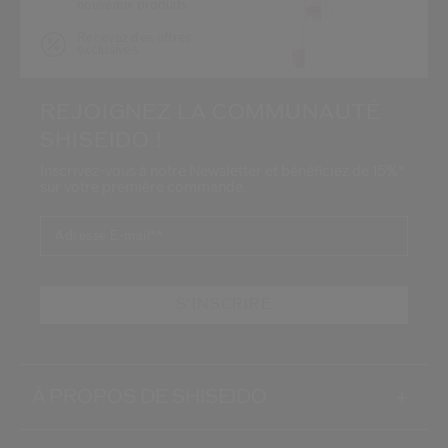
nouveaux produits
Recevez des offres
exclusives
REJOIGNEZ LA COMMUNAUTÉ
SHISEIDO !
Inscrivez-vous à notre Newsletter et bénéficiez de 15%*
sur votre première commande.
Adresse E-mail*
*
S'INSCRIRE
À PROPOS DE SHISEIDO
+