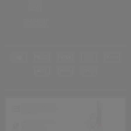
PAIEMENT
SÉCURISÉ
*
Restez informé des
dernières actualités
Shiseido
Accédez en avant-
première au
lancement de