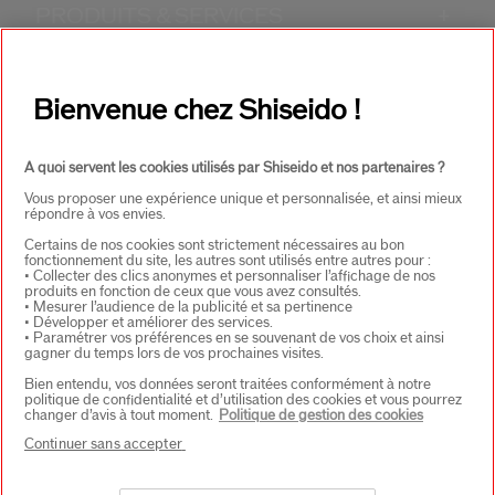
PRODUITS & SERVICES
+
CONTACT
+
Bienvenue chez Shiseido !
A quoi servent les cookies utilisés par Shiseido et nos partenaires ?
Vous proposer une expérience unique et personnalisée, et ainsi mieux
répondre à vos envies.
Certains de nos cookies sont strictement nécessaires au bon
fonctionnement du site, les autres sont utilisés entre autres pour :
• Collecter des clics anonymes et personnaliser l’affichage de nos
CHOISISSEZ LE PAYS
produits en fonction de ceux que vous avez consultés.
• Mesurer l’audience de la publicité et sa pertinence
• Développer et améliorer des services.
• Paramétrer vos préférences en se souvenant de vos choix et ainsi
gagner du temps lors de vos prochaines visites.
EU Personne responsable produits
Bien entendu, vos données seront traitées conformément à notre
SHISEIDO EUROPE
politique de confidentialité et d’utilisation des cookies et vous pourrez
57 RUE DE VILLIERS
changer d’avis à tout moment.
Politique de gestion des cookies
92200 NEUILLY-SUR-SEINE
Continuer sans accepter
Contact