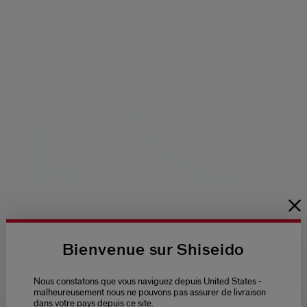
Loaded
:
Bienvenue sur Shiseido
100.00%
Replay
Unmute
Picture-
Fullscreen
in-
Nous constatons que vous naviguez depuis United States -
Picture
malheureusement nous ne pouvons pas assurer de livraison
dans votre pays depuis ce site.
Technologie raffermissante exclusive avancée qui améliore