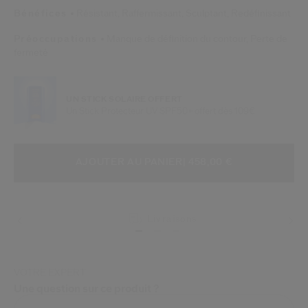
Bénéfices
Résistant,
Raffermissant,
Sculptant,
Redéfinissant
Préoccupations
Manque de définition du contour,
Perte de
fermeté
UN STICK SOLAIRE OFFERT
Un Stick Protecteur UV SPF50+ offert dès 109€
AJOUTER AUX OPTIONS DU PANIE
ACTIONS RELATIVES AU PRODUIT
AJOUTER AU PANIER
| 458,00 €
Livraisons
VOTRE EXPERT
Une question sur ce produit ?