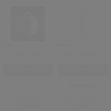
4.6
4.8
4.0
5.0
(121)
(55)
(4)
(1)
Sérum Intensif Fermeté Et Éclat
Legendary En
458,00 €
581,00 €
Select variant
Select variant
Sérum Intensif Fermeté Et
Legendary Enmei Ultimate
Éclat
Luminance Serum
View
View
4.0
(4)
PRODUCT.BENEFIT:
PRODUCT.BENEFIT:
Résistant, Raffermissant,
Illuminant, Uniformisation Du
Sculptant, Redéfinissant
Teint, Lissant, Raffermissant