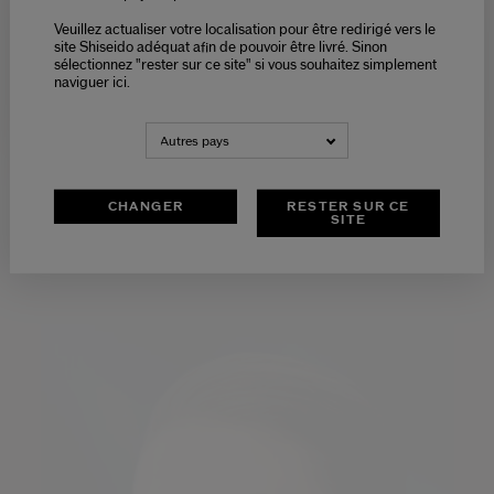
l’alignement des fibres dermiques qui contiennent les cellules
Veuillez actualiser votre localisation pour être redirigé vers le
graisseuses responsables du relâchement (extrait de buplèvre en
Please select language
site Shiseido adéquat afin de pouvoir être livré. Sinon
faux, extrait de feuille de Rubus et extrait de pin). Un polymère
sélectionnez "rester sur ce site" si vous souhaitez simplement
LiftNet unique qui forme un réseau puissant à la surface de la
naviguer ici.
peau pour une sensation immédiate de peau raffermie. 4MSK, un
NEDERLANDS
FRANÇAIS
ingrédient actif illuminateur développé par Shiseido qui atténue
l’apparence des taches.
Autres pays
CHANGER
RESTER SUR CE
SITE