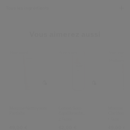
Tous les ingrédients
Vous aimerez aussi
Nouveauté
Nouveauté
Nouveauté
Meilleure Ve
Mousse Nettoyante
Lotion Soin
Mousse Ne
Parfaite
Equilibrante
Clarifiante
Enrichie
2 Tailles
1 Taille
49,00 €
62,00 €
49,00 €