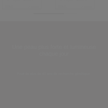
Prix d’origine:
445,00 €
Prix d’origine:
469,00 €
50ML
50ML
2 Tailles
2 Tailles
Une peau plus forte et lumineuse
chaque jour
Loaded
:
100.00%
Pause
Unmute
Picture-
Fullscreen
Fruit de plus de 40 ans de recherche génétique.
in-
Picture