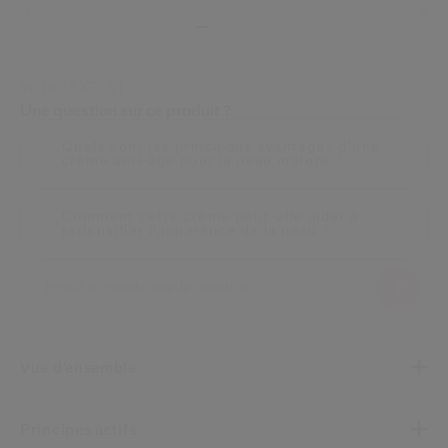
Conseils Beauté
Livraisons
VOTRE EXPERT
Une question sur ce produit ?
Quels sont les principaux avantages d'une
crème anti-âge pour la peau mature ?
Comment cette crème peut-elle aider à
redensifier l'apparence de la peau ?
Vue d’ensemble
Principes actifs