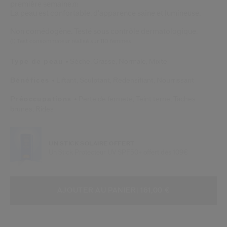
première semaine.
(1)
La peau est confortable, d'apparence saine et lumineuse.
Non comédogène. Testé sous contrôle dermatologique.
(1) Test consommateur réalisé sur 110 femmes
Type de peau
Sèche,
Grasse,
Normale,
Mixte
Bénéfices
Liftant,
Sculptant,
Redensifiant,
Nourrissant
Préoccupations
Perte de fermeté,
Teint terne,
Taches
brunes,
Rides
UN STICK SOLAIRE OFFERT
Un Stick Protecteur UV SPF50+ offert dès 109€
AJOUTER AUX OPTIONS DU PANIE
ACTIONS RELATIVES AU PRODUIT
AJOUTER AU PANIER
| 161,00 €