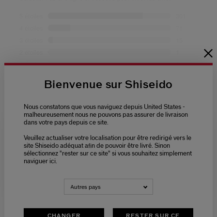
Bienvenue sur Shiseido
Nous constatons que vous naviguez depuis United States -
malheureusement nous ne pouvons pas assurer de livraison
dans votre pays depuis ce site.
Veuillez actualiser votre localisation pour être redirigé vers le
Please select language
site Shiseido adéquat afin de pouvoir être livré. Sinon
sélectionnez "rester sur ce site" si vous souhaitez simplement
naviguer ici.
NEDERLANDS
FRANÇAIS
Autres pays
CHANGER
RESTER SUR CE