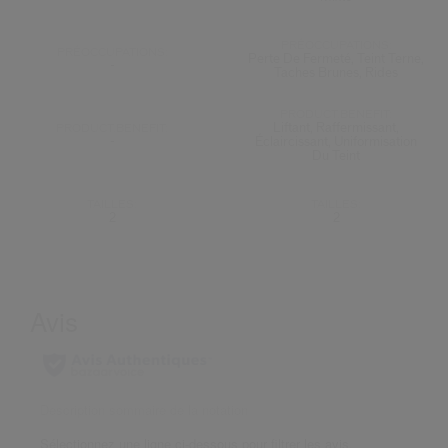
PRÉOCCUPATIONS:
PRÉOCCUPATIONS:
Perte De Fermeté, Teint Terne,
-
Taches Brunes, Rides
PRODUCT.BENEFIT:
Liftant, Raffermissant,
PRODUCT.BENEFIT:
-
Éclaircissant, Uniformisation
Du Teint
TAILLES:
TAILLES:
2
2