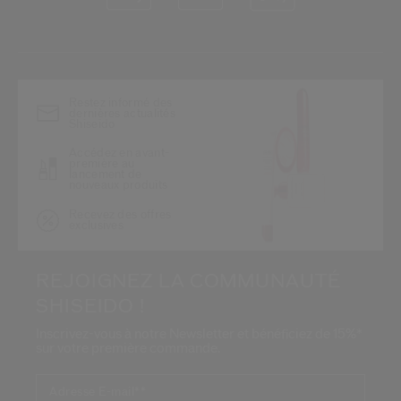
*
Restez informé des
dernières actualités
Shiseido
Accédez en avant-
première au
lancement de
nouveaux produits
Recevez des offres
exclusives
REJOIGNEZ LA COMMUNAUTÉ
SHISEIDO !
Inscrivez-vous à notre Newsletter et bénéficiez de 15%*
sur votre première commande.
Adresse E-mail*
*